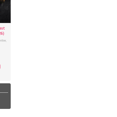
ast
26)
iller
,
di