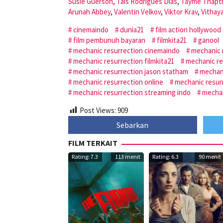
Susie Guerson
,
Tais Rodrigues Dias
,
Tayme Thapt
Arunah Abbey
,
Valentin Velkov
,
Viktor Krav
,
Vithay
cinemaindo
dunia21
film action hollywood
film pembunuh bayaran
filmkita21
ganool
mechanic resurrection cinemaindo
mechanic 
mechanic resurrection filmkita21
mechanic re
mechanic resurrection jason statham
mechani
mechanic resurrection online
mechanic resur
mechanic resurrection streaming indo
mechan
Post Views:
909
Sebarkan
FILM TERKAIT
Rating: 7.3
113 menit
Rating: 6.3
90 menit