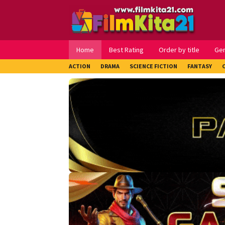
Loncat
ke
konten
Home
Best Rating
Order by title
Ge
ACTION
DRAMA
SCIENCE FICTION
FANTASY