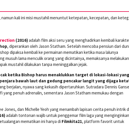
, namun kali ini misi mustahil menuntut ketepatan, kecepatan, dan kete
rection
(2016)
adalah film aksi seru yang menghadirkan kembali karakte
shop
, diperankan oleh Jason Statham. Setelah mencoba pensiun dari dun
hop dipaksa kembali ke permainan mematikan ketika masa lalunya
ng musuh lama menculik orang yang dicintainya, memaksanya melakukan
k mustahil dilakukan tanpa meninggalkan jejak.
k ketika Bishop harus menaklukkan target di lokasi-lokasi yan
penjara bawah laut dan gedung pencakar langit yang dijaga keta
ang berjalan, nyawa sang kekasih dipertaruhkan. Sutradara Dennis Ganse
fi yang penuh adrenalin, sementara Jason Statham memukau dengan
 Lee Jones, dan Michelle Yeoh yang menambah lapisan cerita penuh intrik 
16)
adalah tontonan wajib untuk penggemar film laga yang menginginkan
petualangan mematikan ini hanya di
Filmkita21
, platform favorit untuk