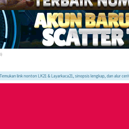
6)
nonton LK21 & Layarkaca21, sinopsis lengkap, dan alur cerita movie fav