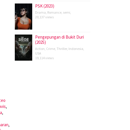
PSK (2023)
Drama
,
Romance
,
semi
,
20,137 views
Pengepungan di Bukit Duri
(2025)
Action
,
Crime
,
Thriller
,
Indonesia
,
USA
19,114 views
teo
vis
,
ba
,
haran
,