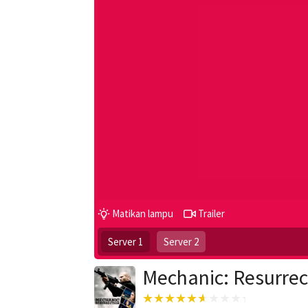
Matikan lampu
Trailer
Server 1
Server 2
Mechanic: Resurrec