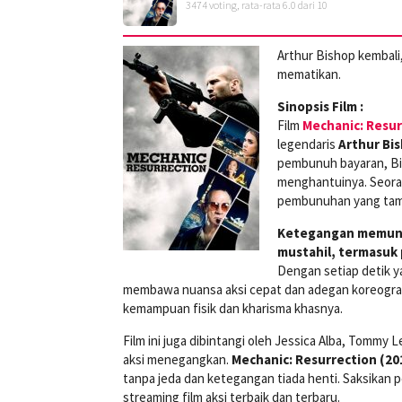
3474
voting, rata-rata
6.0
dari 10
Arthur Bishop kembali
mematikan.
Sinopsis Film :
Film
Mechanic: Resur
legendaris
Arthur Bi
pembunuh bayaran, Bis
menghantuinya. Seora
pembunuhan yang tampa
Ketegangan memunca
mustahil, termasuk 
Dengan setiap detik y
membawa nuansa aksi cepat dan adegan koreogra
kemampuan fisik dan kharisma khasnya.
Film ini juga dibintangi oleh Jessica Alba, Tommy
aksi menegangkan.
Mechanic: Resurrection (20
tanpa jeda dan ketegangan tiada henti. Saksikan 
streaming film aksi terbaik dan terbaru.