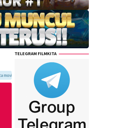
TELEGRAM FILMKITA
oritmu dalam satu tempat yang praktis dan update setiap hari.