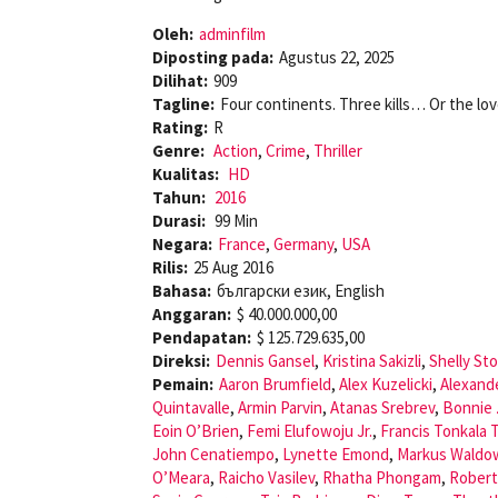
Oleh:
adminfilm
Diposting pada:
Agustus 22, 2025
Dilihat:
909
Tagline:
Four continents. Three kills… Or the love 
Rating:
R
Genre:
Action
,
Crime
,
Thriller
Kualitas:
HD
Tahun:
2016
Durasi:
99 Min
Negara:
France
,
Germany
,
USA
Rilis:
25 Aug 2016
Bahasa:
български език, English
Anggaran:
$ 40.000.000,00
Pendapatan:
$ 125.729.635,00
Direksi:
Dennis Gansel
,
Kristina Sakizli
,
Shelly St
Pemain:
Aaron Brumfield
,
Alex Kuzelicki
,
Alexand
Quintavalle
,
Armin Parvin
,
Atanas Srebrev
,
Bonnie 
Eoin O’Brien
,
Femi Elufowoju Jr.
,
Francis Tonkala
John Cenatiempo
,
Lynette Emond
,
Markus Waldo
O’Meara
,
Raicho Vasilev
,
Rhatha Phongam
,
Robert