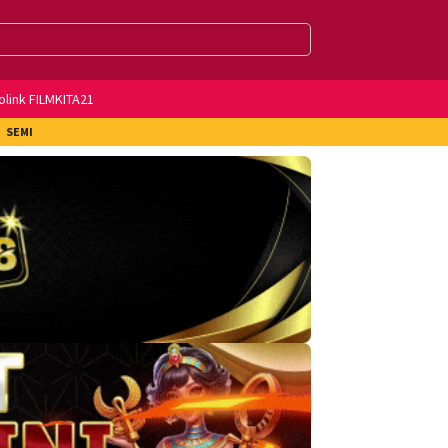
olink FILMKITA21
SEMI