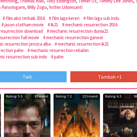
himthong
,
Thomas Kiwi
,
Toby Eddington
,
Tomer Oz
,
Tommy Lee Jones
,
a Pansringarm
,
Willy Zogo
,
Yothin Udomsanti
film aksi terbaik 2016
film laga keren
film laga sub indo
jason statham movie
lk21
mechanic resurrection 2016
resurrection download
mechanic resurrection dunia21
surrection full movie
mechanic resurrection ganool
c resurrection jessica alba
mechanic resurrection lk21
rection pahe
mechanic resurrection rebahin
ic resurrection sub indo
pahe
Twit
Tambah +1
Rating: 5.9
83 menit
Rating: 7.2
135 menit
Rating: 6.5
9