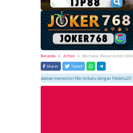
Beranda
Action
Mechanic: Resurrection (201
Sharer
Tweet
kmati pengalaman menonton film terbaru dengan Filmkita21! Temukan link 