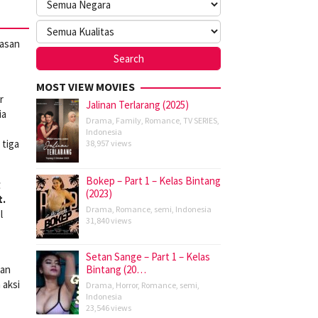
gasan
MOST VIEW MOVIES
r
Jalinan Terlarang (2025)
ia
Drama
,
Family
,
Romance
,
TV SERIES
,
Indonesia
 tiga
38,957 views
Bokep – Part 1 – Kelas Bintang
g
(2023)
t.
Drama
,
Romance
,
semi
,
Indonesia
l
31,840 views
Setan Sange – Part 1 – Kelas
dan
Bintang (20…
 aksi
Drama
,
Horror
,
Romance
,
semi
,
Indonesia
23,546 views