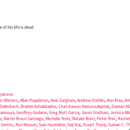
of his life is dead.
oyanova
er Winters
,
Allan Poppleton
,
Amir Zargham
,
Andrew Stehlin
,
Ann Krav
,
An
Zellerbach
,
Brahim Achabbakhe
,
Chatchawan Kamonsakpitak
,
Damian Ma
 Tamouya
,
Geoffrey Giuliano
,
Greg Matt Garcia
,
Jason Statham
,
Jessica Al
w
,
Martin Bravo Santiago
,
Michelle Yeoh
,
Natalie Burn
,
Peter Rnic
,
Rachel
 Gerrits
,
Ron Weaver
,
Sam Hazeldine
,
Soji Ikai
,
Stuart Thorp
,
Suman C. T