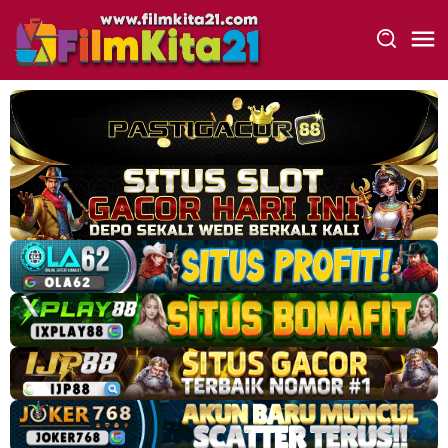
Loncat
ke
konten