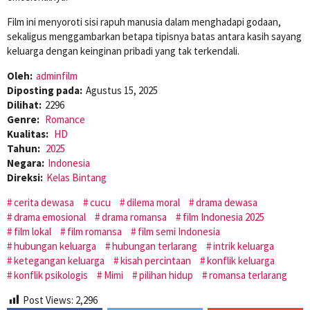
Film ini menyoroti sisi rapuh manusia dalam menghadapi godaan,
sekaligus menggambarkan betapa tipisnya batas antara kasih sayang
keluarga dengan keinginan pribadi yang tak terkendali.
Oleh:
adminfilm
Diposting pada:
Agustus 15, 2025
Dilihat:
2296
Genre:
Romance
Kualitas:
HD
Tahun:
2025
Negara:
Indonesia
Direksi:
Kelas Bintang
cerita dewasa
cucu
dilema moral
drama dewasa
drama emosional
drama romansa
film Indonesia 2025
film lokal
film romansa
film semi Indonesia
hubungan keluarga
hubungan terlarang
intrik keluarga
ketegangan keluarga
kisah percintaan
konflik keluarga
konflik psikologis
Mimi
pilihan hidup
romansa terlarang
Post Views:
2,296