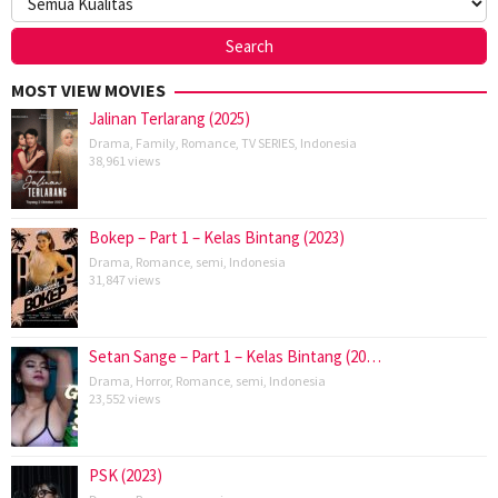
MOST VIEW MOVIES
Jalinan Terlarang (2025)
Drama
,
Family
,
Romance
,
TV SERIES
,
Indonesia
38,961 views
Bokep – Part 1 – Kelas Bintang (2023)
Drama
,
Romance
,
semi
,
Indonesia
31,847 views
Setan Sange – Part 1 – Kelas Bintang (20…
Drama
,
Horror
,
Romance
,
semi
,
Indonesia
23,552 views
PSK (2023)