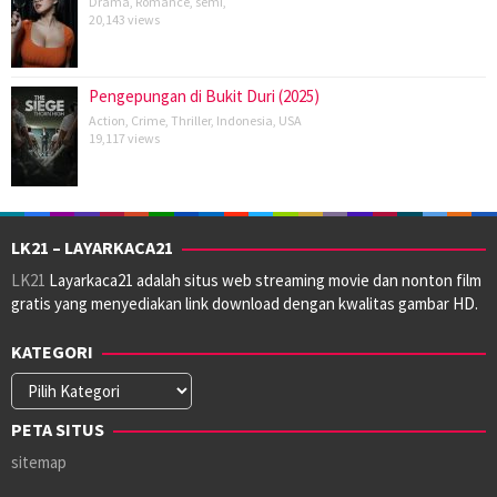
Drama
,
Romance
,
semi
,
20,143 views
Pengepungan di Bukit Duri (2025)
Action
,
Crime
,
Thriller
,
Indonesia
,
USA
19,117 views
LK21 – LAYARKACA21
LK21
Layarkaca21 adalah situs web streaming movie dan nonton film
gratis yang menyediakan link download dengan kwalitas gambar HD.
KATEGORI
Kategori
PETA SITUS
sitemap