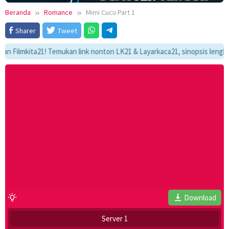
Beranda
Romance
Mimi Cucu Part 1
Sharer
Tweet
lmkita21! Temukan link nonton LK21 & Layarkaca21, sinopsis lengkap, da
Download
Server 1