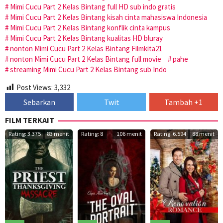
Mimi Cucu Part 2 Kelas Bintang full HD sub indo gratis
Mimi Cucu Part 2 Kelas Bintang kisah cinta mahasiswa Indonesia
Mimi Cucu Part 2 Kelas Bintang konflik cinta kampus
Mimi Cucu Part 2 Kelas Bintang kualitas HD bluray
nonton Mimi Cucu Part 2 Kelas Bintang Filmkita21
nonton Mimi Cucu Part 2 Kelas Bintang full movie
pahe
streaming Mimi Cucu Part 2 Kelas Bintang sub Indo
Post Views:
3,332
Sebarkan
Twit
Tambah +1
FILM TERKAIT
Rating: 3.375
83 menit
Rating: 8
106 menit
Rating: 6.594
88 menit