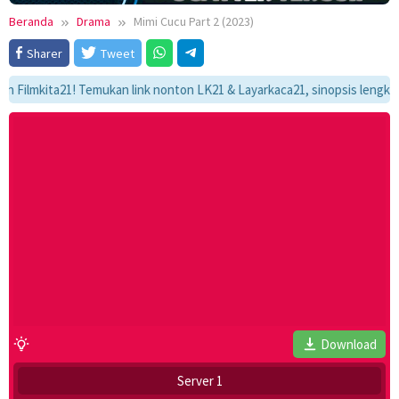
Beranda
Drama
Mimi Cucu Part 2 (2023)
Sharer
Tweet
kita21! Temukan link nonton LK21 & Layarkaca21, sinopsis lengkap, dan 
Download
Server 1