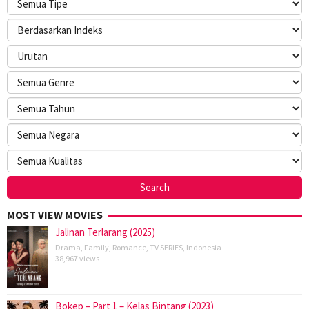
MOST VIEW MOVIES
Jalinan Terlarang (2025)
Drama
,
Family
,
Romance
,
TV SERIES
,
Indonesia
38,967 views
Bokep – Part 1 – Kelas Bintang (2023)