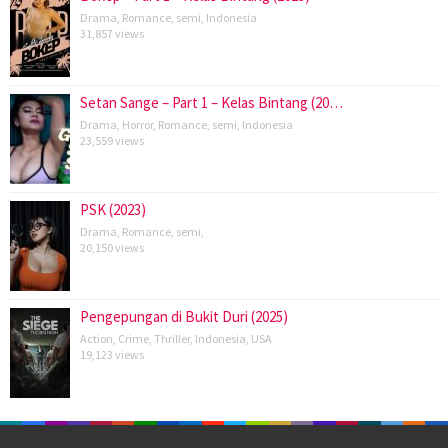
Drama
,
Romance
,
semi
,
Indonesia
31,857 views
Setan Sange – Part 1 – Kelas Bintang (20…
Drama
,
Horror
,
Romance
,
semi
,
Indonesia
23,559 views
PSK (2023)
Drama
,
Romance
,
semi
,
20,150 views
Pengepungan di Bukit Duri (2025)
Action
,
Crime
,
Thriller
,
Indonesia
,
USA
19,123 views