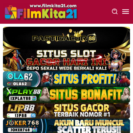
Loncat
ke
konten