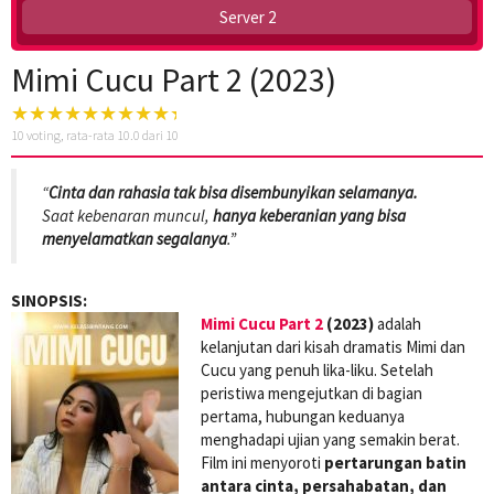
Server 2
Mimi Cucu Part 2 (2023)
10
voting, rata-rata
10.0
dari 10
“
Cinta dan rahasia tak bisa disembunyikan selamanya.
Saat kebenaran muncul,
hanya keberanian yang bisa
menyelamatkan segalanya
.”
SINOPSIS:
Mimi Cucu Part 2
(2023)
adalah
kelanjutan dari kisah dramatis Mimi dan
Cucu yang penuh lika-liku. Setelah
peristiwa mengejutkan di bagian
pertama, hubungan keduanya
menghadapi ujian yang semakin berat.
Film ini menyoroti
pertarungan batin
antara cinta, persahabatan, dan