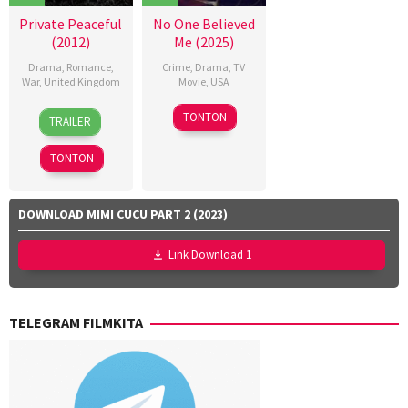
Private Peaceful
No One Believed
(2012)
Me (2025)
Drama
,
Romance
,
Crime
,
Drama
,
TV
War
,
United Kingdom
Movie
,
USA
12
Pat
21
Dave
TONTON
TRAILER
Oct
O'Connor
Sep
Thomas
2012
2025
TONTON
DOWNLOAD MIMI CUCU PART 2 (2023)
Link Download 1
TELEGRAM FILMKITA