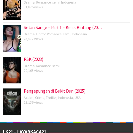
Drama
,
Romance
,
semi
,
Indonesia
31,875 views
Setan Sange – Part 1 – Kelas Bintang (20…
Drama
,
Horror
,
Romance
,
semi
,
Indonesia
23,572 views
PSK (2023)
Drama
,
Romance
,
semi
,
20,163 views
Pengepungan di Bukit Duri (2025)
Action
,
Crime
,
Thriller
,
Indonesia
,
USA
19,136 views
LK21 – LAYARKACA21