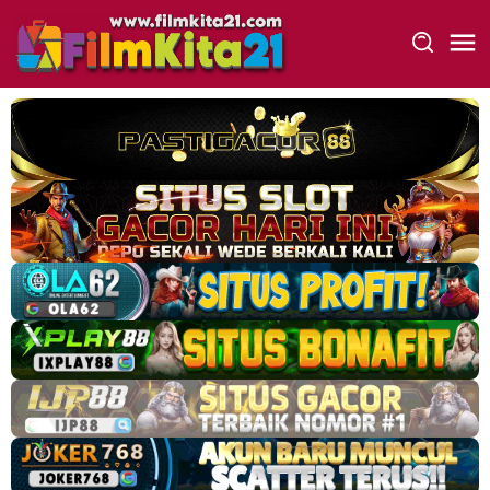
Loncat
ke
konten