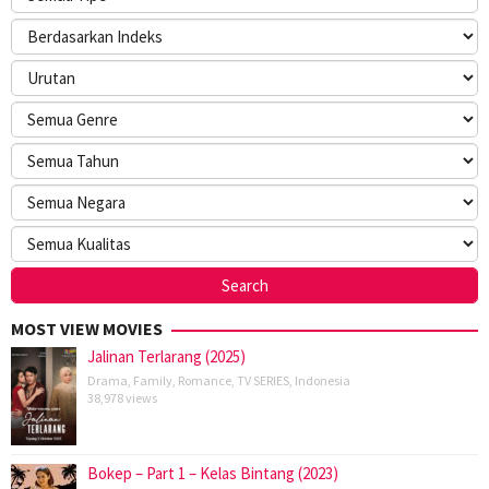
MOST VIEW MOVIES
Jalinan Terlarang (2025)
Drama
,
Family
,
Romance
,
TV SERIES
,
Indonesia
38,978 views
Bokep – Part 1 – Kelas Bintang (2023)