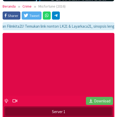
Beranda
Crime
Misfortune (2016)
Sharer
Tweet
lmkita21! Temukan link nonton LK21 & Layarkaca21, sinopsis lengkap, da
Download
Server 1