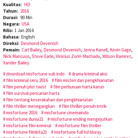
Kualitas:
HD
Tahun:
2016
Durasi:
90 Min
Negara:
USA
Rilis:
1 Jan 2016
Bahasa:
English
Direksi:
Desmond Devenish
Pemain:
Carl Bailey
,
Desmond Devenish
,
Jenna Kanell
,
Kevin Gage
,
Nick Mancuso
,
Steve Earle
,
Vinicius Zorin-Machado
,
Wilson Ramirez
,
Xander Bailey
download misfortune sub indo
drama kriminal aksi
film kriminal seru 2016
film misteri dan pengkhianatan
film penuh plot twist
film perburuan harta karun
film survival pencarian harta
film tentang keserakahan dan pengkhianatan
film thriller menegangkan
film thriller penuh intrik
misfortune 2016
misfortune cinemaindo
misfortune dunia21
misfortune ending mengejutkan
misfortune film kriminal
misfortune film thriller
misfortune filmkita21
misfortune full hd bluray