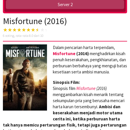
Server 2
Misfortune (2016)
6
voting, rata-rata
8.0
dari 10
Dalam pencarian harta terpendam,
Misfortune
(2016)
menghadirkan kisah
penuh keserakahan, pengkhianatan, dan
perburuan berbahaya yang menguji batas
kesetiaan serta ambisi manusia.
Sinopsis Film:
Sinopsis film
Misfortune
(2016)
menggambarkan kisah menarik tentang
sekumpulan pria yang berusaha mencari
harta karun tersembunyi.
Ambisi dan
keserakahan menjadi motor utama
cerita ini, ketika perburuan harta
tak hanya memicu pertarungan fisik, tetapi juga pertarungan