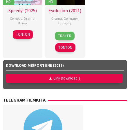
HD
HD
Speedy! (2025)
Evolution (2021)
Comedy
,
Drama
,
Drama
,
Germany
,
Korea
Hungary
5
Oh
1
Kornél
TONTON
TRAILER
Jul
Jiin
Aug
Mundruczó
2025
2021
TONTON
DOWNLOAD MISFORTUNE (2016)
Link Download 1
TELEGRAM FILMKITA