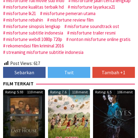
misfortune full movie sub indo
misfortune jalan cerita lengkap
misfortune kualitas terbaik hd
misfortune layarkaca21
misfortune lk21
misfortune pemeran utama
misfortune rebahin
misfortune review film
misfortune sinopsis lengkap
misfortune soundtrack ost
misfortune subtitle indonesia
misfortune trailer resmi
misfortune webdl 1080p 720p
nonton misfortune online gratis
rekomendasi film kriminal 2016
streaming misfortune subtitle indonesia
Post Views:
617
Sebarkan
Twit
Tambah +1
FILM TERKAIT
Rating: 5.93
110 menit
Rating: 7.6
118 menit
Rating: 6.5
106 menit