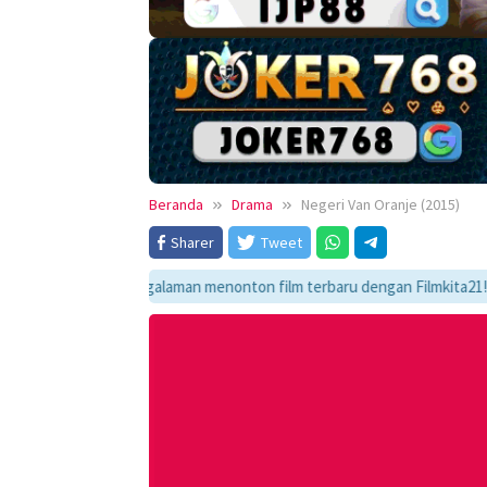
Beranda
Drama
Negeri Van Oranje (2015)
Sharer
Tweet
kmati pengalaman menonton film terbaru dengan Filmkita21! Temukan link