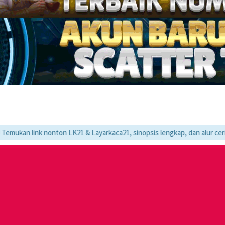
 nonton LK21 & Layarkaca21, sinopsis lengkap, dan alur cerita movie fav