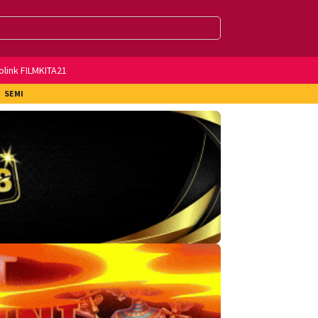
olink FILMKITA21
SEMI