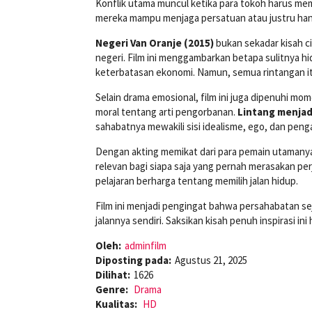
Konflik utama muncul ketika para tokoh harus mem
mereka mampu menjaga persatuan atau justru hanc
Negeri Van Oranje (2015)
bukan sekadar kisah ci
negeri. Film ini menggambarkan betapa sulitnya hi
keterbatasan ekonomi. Namun, semua rintangan i
Selain drama emosional, film ini juga dipenuhi m
moral tentang arti pengorbanan.
Lintang menjad
sahabatnya mewakili sisi idealisme, ego, dan peng
Dengan akting memikat dari para pemain utamany
relevan bagi siapa saja yang pernah merasakan pe
pelajaran berharga tentang memilih jalan hidup.
Film ini menjadi pengingat bahwa persahabatan se
jalannya sendiri. Saksikan kisah penuh inspirasi ini
Oleh:
adminfilm
Diposting pada:
Agustus 21, 2025
Dilihat:
1626
Genre:
Drama
Kualitas:
HD