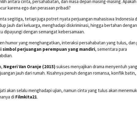
ilih antara cinta, persahabatan, dan masa depan masing-masing. Apakah
ur karena ego dan perasaan pribadi?
nta segitiga, tetapi juga potret nyata perjuangan mahasiswa Indonesia di
dup jauh dari keluarga, menghadapi diskriminasi, hingga bertahan dengan
tu dipayungi dengan semangat kebersamaan.
omen humor yang menghangatkan, interaksi persahabatan yang tulus, dan
i simbol perjuangan perempuan yang mandiri
, sementara para
abdian.
a,
Negeri Van Oranje (2015)
sukses menyajikan drama menyentuh yan
rjuangan jauh dari rumah. Kisahnya penuh dengan romansa, konflik batin,
jati akan selalu menghadapi ujian, namun cinta yang tulus akan menemu
 hanya di
Filmkita21
.