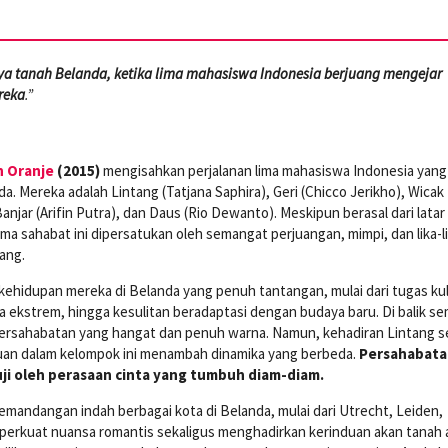
nya tanah Belanda, ketika lima mahasiswa Indonesia berjuang mengejar
reka
.”
n Oranje
(2015)
mengisahkan perjalanan lima mahasiswa Indonesia yang
a. Mereka adalah Lintang (Tatjana Saphira), Geri (Chicco Jerikho), Wicak
anjar (Arifin Putra), dan Daus (Rio Dewanto). Meskipun berasal dari latar
ma sahabat ini dipersatukan oleh semangat perjuangan, mimpi, dan lika-l
ang.
 kehidupan mereka di Belanda yang penuh tantangan, mulai dari tugas kul
ekstrem, hingga kesulitan beradaptasi dengan budaya baru. Di balik s
an persahabatan yang hangat dan penuh warna. Namun, kehadiran Lintang s
an dalam kelompok ini menambah dinamika yang berbeda.
Persahabata
ji oleh perasaan cinta yang tumbuh diam-diam.
pemandangan indah berbagai kota di Belanda, mulai dari Utrecht, Leiden,
perkuat nuansa romantis sekaligus menghadirkan kerinduan akan tanah a