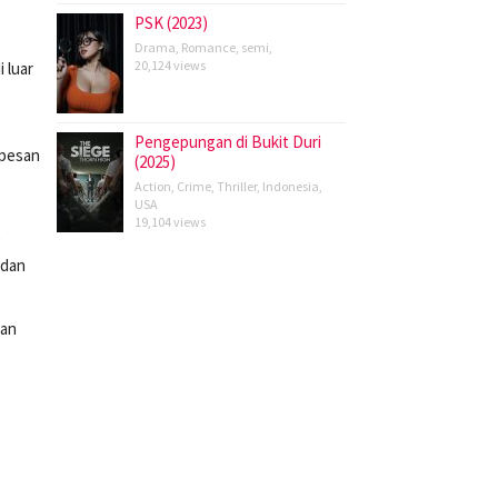
PSK (2023)
Drama
,
Romance
,
semi
,
20,124 views
 luar
Pengepungan di Bukit Duri
 pesan
(2025)
Action
,
Crime
,
Thriller
,
Indonesia
,
USA
19,104 views
g
 dan
kan