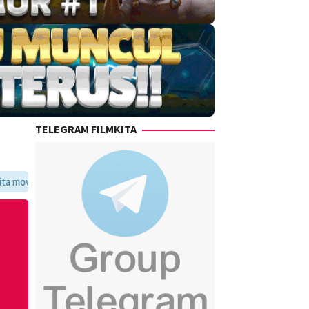
TELEGRAM FILMKITA
oritmu dalam satu tempat yang praktis dan update setiap hari.