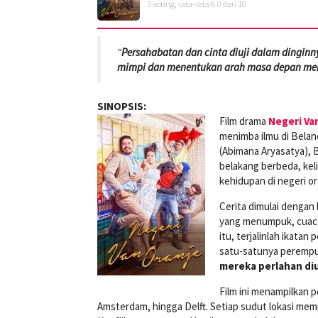
3
voting, rata-rata
6.0
dari 10
“
Persahabatan dan cinta diuji dalam dingin
mimpi dan menentukan arah masa depan me
SINOPSIS:
Film drama
Negeri Va
menimba ilmu di Beland
(Abimana Aryasatya), B
belakang berbeda, keli
kehidupan di negeri or
Cerita dimulai dengan
yang menumpuk, cuaca 
itu, terjalinlah ikat
satu-satunya perempu
mereka perlahan diu
Film ini menampilkan 
Amsterdam, hingga Delft. Setiap sudut lokasi mem