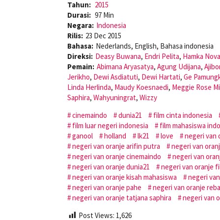
Tahun:
2015
Durasi:
97 Min
Negara:
Indonesia
Rilis:
23 Dec 2015
Bahasa:
Nederlands, English, Bahasa indonesia
Direksi:
Deasy Buwana
,
Endri Pelita
,
Hamka Nov
Pemain:
Abimana Aryasatya
,
Agung Udijana
,
Ajib
Jerikho
,
Dewi Asdiatuti
,
Dewi Hartati
,
Ge Pamung
Linda Herlinda
,
Maudy Koesnaedi
,
Meggie Rose Mi
Saphira
,
Wahyuningrat
,
Wizzy
cinemaindo
dunia21
film cinta indonesia
film luar negeri indonesia
film mahasiswa ind
ganool
holland
lk21
love
negeri van 
negeri van oranje arifin putra
negeri van oran
negeri van oranje cinemaindo
negeri van ora
negeri van oranje dunia21
negeri van oranje f
negeri van oranje kisah mahasiswa
negeri van
negeri van oranje pahe
negeri van oranje reb
negeri van oranje tatjana saphira
negeri van 
Post Views:
1,626