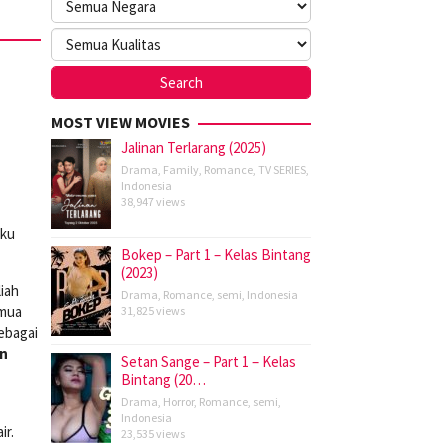
MOST VIEW MOVIES
Jalinan Terlarang (2025)
Drama
,
Family
,
Romance
,
TV SERIES
,
Indonesia
38,947 views
iku
Bokep – Part 1 – Kelas Bintang
(2023)
iah
Drama
,
Romance
,
semi
,
Indonesia
emua
31,825 views
ebagai
n
Setan Sange – Part 1 – Kelas
Bintang (20…
Drama
,
Horror
,
Romance
,
semi
,
Indonesia
ir.
23,535 views