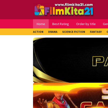
Loncat
ke
konten
Home
Best Rating
Order by title
Ge
ACTION
DRAMA
SCIENCE FICTION
FANTASY