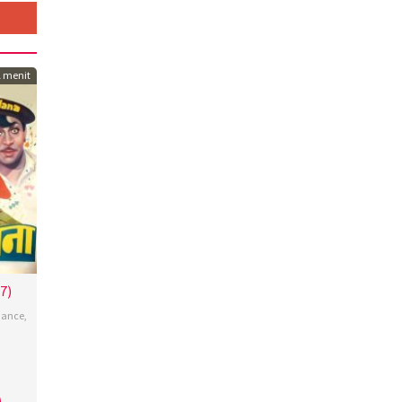
 menit
7)
ance
,
sh