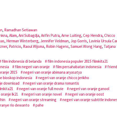
an
,
Ramadhan Setiawan
onkna
,
Alam
,
Ani Subagdja
,
Arifin Putra
,
Arne Luiting
,
Cep Hendra
,
Chicco
kas
,
Herman Winterberg
,
Jennifer Veldman
,
Jop Gorris
,
Lavinia Ursula Ca
zner
,
Patricio
,
Raoul Wijsma
,
Robin Hagens
,
Samuel Wong Hang
,
Tatjana
film indonesia di belanda
film indonesia populer 2015 filmkita21
onesia
film negeri van oranje
film persahabatan indonesia
frien
oranje 2015
negeri van oranje abimana aryasatya
je bioskop indonesia
negeri van oranje chicco jerikho
nje download
negeri van oranje drama romantis
ilmkita21
negeri van oranje full movie
negeri van oranje ganool
 oranje lk21
negeri van oranje novel
negeri van oranje oost
ahin
negeri van oranje streaming
negeri van oranje subtitle indone
oranye rio dewanto
pahe