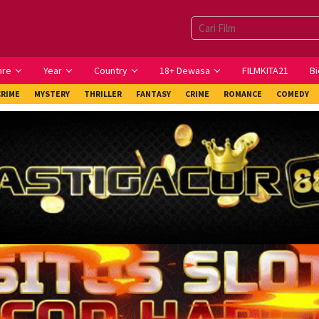
nre
Year
Country
18+ Dewasa
FILMKITA21
Bi
CRIME
MYSTERY
THRILLER
FANTASY
CRIME
ROMANCE
COMEDY