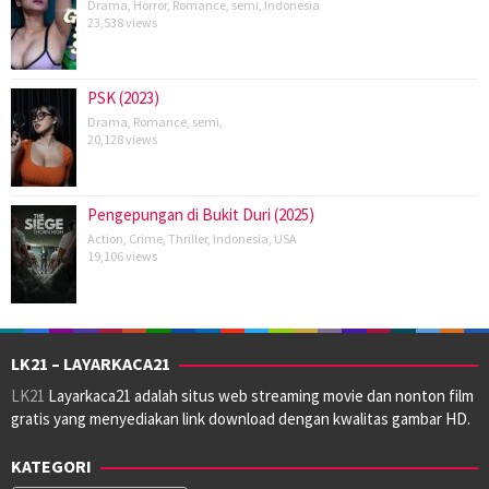
Drama
,
Horror
,
Romance
,
semi
,
Indonesia
23,538 views
PSK (2023)
Drama
,
Romance
,
semi
,
20,128 views
Pengepungan di Bukit Duri (2025)
Action
,
Crime
,
Thriller
,
Indonesia
,
USA
19,106 views
LK21 – LAYARKACA21
LK21
Layarkaca21 adalah situs web streaming movie dan nonton film
gratis yang menyediakan link download dengan kwalitas gambar HD.
KATEGORI