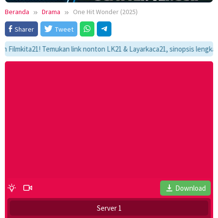
Beranda
Drama
One Hit Wonder (2025)
Sharer
Tweet
kita21! Temukan link nonton LK21 & Layarkaca21, sinopsis lengkap, dan 
Download
Server 1