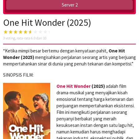
Server 2
One Hit Wonder (2025)
3
voting, rata-rata
6.0
dari 10
“Ketika mimpi besar bertemu dengan kenyataan pahit,
One Hit
Wonder (2025)
mengisahkan perjalanan seorang artis yang berjuang
mempertahankan sinar di dunia yang penuh tekanan dan kompetisi.”
SINOPSIS FILM:
One Hit Wonder
(2025)
adalah film
drama-musikal yang menyajikan kisah
emosional tentang harga ketenaran dan
perjuangan mempertahankan eksistensi.
Film ini mengikuti perjalanan seorang
penyanyi berbakat yang meraih
kesuksesan instan dengan satu lagu hit,
namun kemudian harus menghadapi
tekanan industri, ekspektasi publik, dan