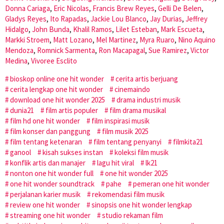
Donna Cariaga
,
Eric Nicolas
,
Francis Brew Reyes
,
Gelli De Belen
,
Gladys Reyes
,
Ito Rapadas
,
Jackie Lou Blanco
,
Jay Durias
,
Jeffrey
Hidalgo
,
John Bunda
,
Khalil Ramos
,
Lilet Esteban
,
Mark Escueta
,
Markki Stroem
,
Matt Lozano
,
Mel Martinez
,
Myra Ruaro
,
Nino Aquino
Mendoza
,
Romnick Sarmenta
,
Ron Macapagal
,
Sue Ramirez
,
Victor
Medina
,
Vivoree Esclito
bioskop online one hit wonder
cerita artis berjuang
cerita lengkap one hit wonder
cinemaindo
download one hit wonder 2025
drama industri musik
dunia21
film artis populer
film drama musikal
film hd one hit wonder
film inspirasi musik
film konser dan panggung
film musik 2025
film tentang ketenaran
film tentang penyanyi
filmkita21
ganool
kisah sukses instan
koleksi film musik
konflik artis dan manajer
lagu hit viral
lk21
nonton one hit wonder full
one hit wonder 2025
one hit wonder soundtrack
pahe
pemeran one hit wonder
perjalanan karier musik
rekomendasi film musik
review one hit wonder
sinopsis one hit wonder lengkap
streaming one hit wonder
studio rekaman film