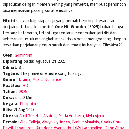
dipadukan dengan momen hening yang reflektif, membuat penonton
bisa merasakan pasang surut emosinya.
Film ini relevan bagi siapa saja yang pernah bermimpi besar atau
berjuang di dunia kompetitif.
One Hit Wonder (2025)
bukan hanya
tentang ketenaran, tetapi juga tentang menemukan jati diri dan
keberanian untuk melangkah meski risiko besar menghadang. Jangan
lewatkan perjalanan penuh musik dan emosi ini hanya di
Filmkita21
.
Oleh:
adminfilm
Diposting pada:
Agustus 24, 2025
Dilihat:
857
Tagline:
They have one more song to sing.
Genre:
Drama
,
Music
,
Romance
Kualitas:
HD
Tahun:
2025
Durasi:
112 Min
Negara:
Philippines
Rilis:
21 Aug 2025
Direksi:
April Suzette Aspiras
,
Marla Ancheta
,
Myla Ajero
Pemain:
Alex Calleja
,
Alwyn Uytingco
,
Barbie Almalbis
,
Cooky Chua
,
Dawit Tabonares
,
Dingdong Avanzado
,
DMs Boongaling
,
Dong Abay
,