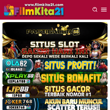
Loncat
ke
konten