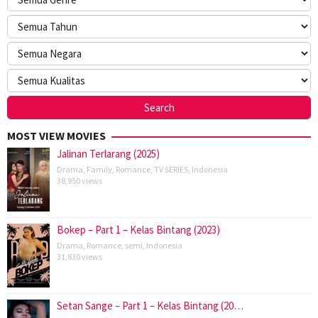
MOST VIEW MOVIES
Jalinan Terlarang (2025)
Drama
,
Family
,
Romance
,
TV SERIES
,
Indonesia
38,950 views
Bokep – Part 1 – Kelas Bintang (2023)
Drama
,
Romance
,
semi
,
Indonesia
31,830 views
Setan Sange – Part 1 – Kelas Bintang (20…