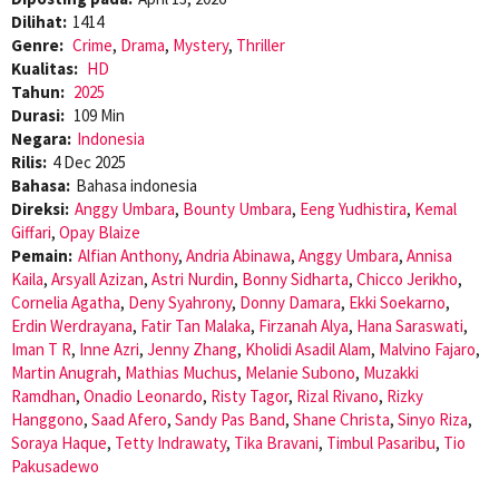
Dilihat:
1414
Genre:
Crime
,
Drama
,
Mystery
,
Thriller
Kualitas:
HD
Tahun:
2025
Durasi:
109 Min
Negara:
Indonesia
Rilis:
4 Dec 2025
Bahasa:
Bahasa indonesia
Direksi:
Anggy Umbara
,
Bounty Umbara
,
Eeng Yudhistira
,
Kemal
Giffari
,
Opay Blaize
Pemain:
Alfian Anthony
,
Andria Abinawa
,
Anggy Umbara
,
Annisa
Kaila
,
Arsyall Azizan
,
Astri Nurdin
,
Bonny Sidharta
,
Chicco Jerikho
,
Cornelia Agatha
,
Deny Syahrony
,
Donny Damara
,
Ekki Soekarno
,
Erdin Werdrayana
,
Fatir Tan Malaka
,
Firzanah Alya
,
Hana Saraswati
,
Iman T R
,
Inne Azri
,
Jenny Zhang
,
Kholidi Asadil Alam
,
Malvino Fajaro
,
Martin Anugrah
,
Mathias Muchus
,
Melanie Subono
,
Muzakki
Ramdhan
,
Onadio Leonardo
,
Risty Tagor
,
Rizal Rivano
,
Rizky
Hanggono
,
Saad Afero
,
Sandy Pas Band
,
Shane Christa
,
Sinyo Riza
,
Soraya Haque
,
Tetty Indrawaty
,
Tika Bravani
,
Timbul Pasaribu
,
Tio
Pakusadewo