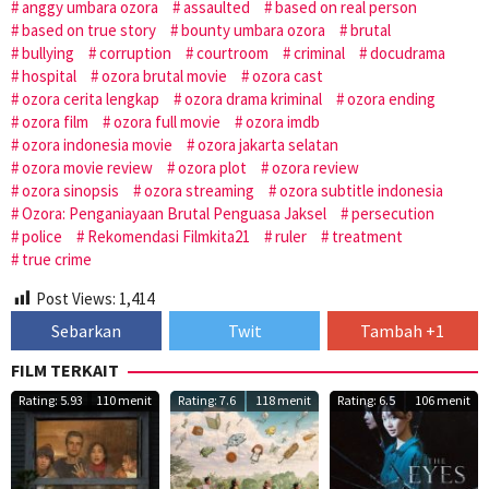
anggy umbara ozora
assaulted
based on real person
based on true story
bounty umbara ozora
brutal
bullying
corruption
courtroom
criminal
docudrama
hospital
ozora brutal movie
ozora cast
ozora cerita lengkap
ozora drama kriminal
ozora ending
ozora film
ozora full movie
ozora imdb
ozora indonesia movie
ozora jakarta selatan
ozora movie review
ozora plot
ozora review
ozora sinopsis
ozora streaming
ozora subtitle indonesia
Ozora: Penganiayaan Brutal Penguasa Jaksel
persecution
police
Rekomendasi Filmkita21
ruler
treatment
true crime
Post Views:
1,414
Sebarkan
Twit
Tambah +1
FILM TERKAIT
Rating: 5.93
110 menit
Rating: 7.6
118 menit
Rating: 6.5
106 menit