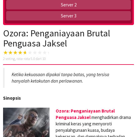
Server 2
Server 3
Ozora: Penganiayaan Brutal
Penguasa Jaksel
2
voting, rata-rata
5.0
dari 10
Ketika kekuasaan dipakai tanpa batas, yang tersisa
hanyalah ketakutan dan perlawanan.
Sinopsis
Ozora: Penganiayaan Brutal
Penguasa Jaksel
menghadirkan drama
kriminal keras yang menyoroti
penyalahgunaan kuasa, budaya
kekerasan, dan dampaknya terhadap