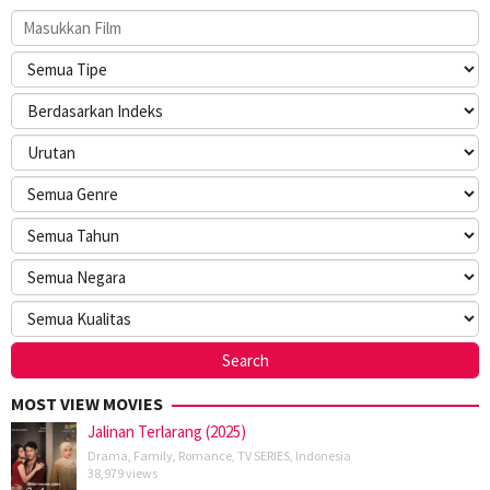
MOST VIEW MOVIES
Jalinan Terlarang (2025)
Drama
,
Family
,
Romance
,
TV SERIES
,
Indonesia
38,979 views