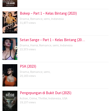
Bokep – Part 1 – Kelas Bintang (2023)
Drama
,
Romance
,
semi
,
Indonesia
31,877 views
Setan Sange – Part 1 – Kelas Bintang (20…
Drama
,
Horror
,
Romance
,
semi
,
Indonesia
23,573 views
PSK (2023)
Drama
,
Romance
,
semi
,
20,165 views
Pengepungan di Bukit Duri (2025)
Action
,
Crime
,
Thriller
,
Indonesia
,
USA
19,137 views