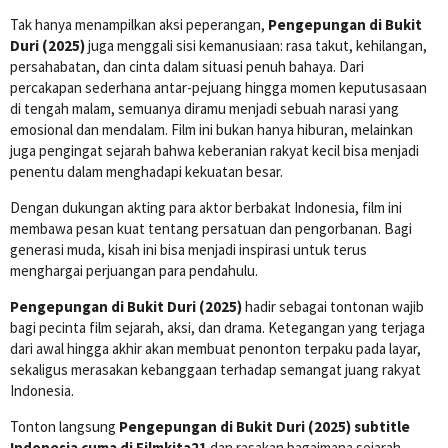
Tak hanya menampilkan aksi peperangan,
Pengepungan di Bukit
Duri (2025)
juga menggali sisi kemanusiaan: rasa takut, kehilangan,
persahabatan, dan cinta dalam situasi penuh bahaya. Dari
percakapan sederhana antar-pejuang hingga momen keputusasaan
di tengah malam, semuanya diramu menjadi sebuah narasi yang
emosional dan mendalam. Film ini bukan hanya hiburan, melainkan
juga pengingat sejarah bahwa keberanian rakyat kecil bisa menjadi
penentu dalam menghadapi kekuatan besar.
Dengan dukungan akting para aktor berbakat Indonesia, film ini
membawa pesan kuat tentang persatuan dan pengorbanan. Bagi
generasi muda, kisah ini bisa menjadi inspirasi untuk terus
menghargai perjuangan para pendahulu.
Pengepungan di Bukit Duri (2025)
hadir sebagai tontonan wajib
bagi pecinta film sejarah, aksi, dan drama. Ketegangan yang terjaga
dari awal hingga akhir akan membuat penonton terpaku pada layar,
sekaligus merasakan kebanggaan terhadap semangat juang rakyat
Indonesia.
Tonton langsung
Pengepungan di Bukit Duri (2025) subtitle
Indonesia cuma di Filmkita21
dan rasakan bagaimana sejarah