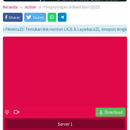
Beranda
Action
Pengepungan di Bukit Duri (2025)
Sharer
Tweet
kita21! Temukan link nonton LK21 & Layarkaca21, sinopsis lengkap, dan 
Download
Server 1