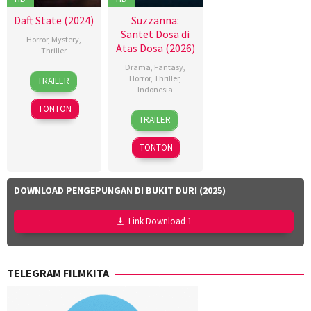
Daft State (2024)
Suzzanna:
Santet Dosa di
Horror
,
Mystery
,
Atas Dosa (2026)
Thriller
Drama
,
Fantasy
,
14
Chad
Horror
,
Thriller
,
TRAILER
Nov
Bishoff
Indonesia
2024
TONTON
18
Azhar
TRAILER
Mar
Kinoi
2026
Lubis
,
TONTON
Hollynov
Renafia
,
Mutia
DOWNLOAD PENGEPUNGAN DI BUKIT DURI (2025)
Effendi
,
Nurul
Link Download 1
Ravika
TELEGRAM FILMKITA