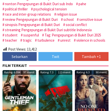
nonton Pengepungan di Bukit Duri sub Indo
pahe
political thriller
psychological tension
race and inter-group relations
religion issue
review Pengepungan di Bukit Duri
school
sensitive issue
sinopsis Pengepungan di Bukit Duri
social conflict
streaming Pengepungan di Bukit Duri subtitle Indonesia
student
suspenful
Tag: Pengepungan di Bukit Duri 2025
teacher
tragic
turbulence
unrest
violence in schools
Post Views:
13,412
Sebarkan
Twit
Tambah +1
FILM TERKAIT
Rating: 6.094
97 menit
Rating: 7.3
113 menit
Rating: 6.3
90 menit