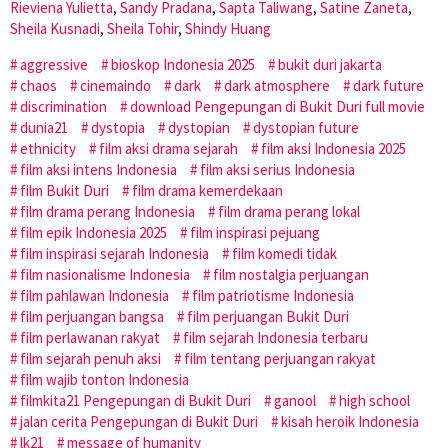
Rieviena Yulietta
,
Sandy Pradana
,
Sapta Taliwang
,
Satine Zaneta
,
Sheila Kusnadi
,
Sheila Tohir
,
Shindy Huang
aggressive
bioskop Indonesia 2025
bukit duri jakarta
chaos
cinemaindo
dark
dark atmosphere
dark future
discrimination
download Pengepungan di Bukit Duri full movie
dunia21
dystopia
dystopian
dystopian future
ethnicity
film aksi drama sejarah
film aksi Indonesia 2025
film aksi intens Indonesia
film aksi serius Indonesia
film Bukit Duri
film drama kemerdekaan
film drama perang Indonesia
film drama perang lokal
film epik Indonesia 2025
film inspirasi pejuang
film inspirasi sejarah Indonesia
film komedi tidak
film nasionalisme Indonesia
film nostalgia perjuangan
film pahlawan Indonesia
film patriotisme Indonesia
film perjuangan bangsa
film perjuangan Bukit Duri
film perlawanan rakyat
film sejarah Indonesia terbaru
film sejarah penuh aksi
film tentang perjuangan rakyat
film wajib tonton Indonesia
filmkita21 Pengepungan di Bukit Duri
ganool
high school
jalan cerita Pengepungan di Bukit Duri
kisah heroik Indonesia
lk21
message of humanity