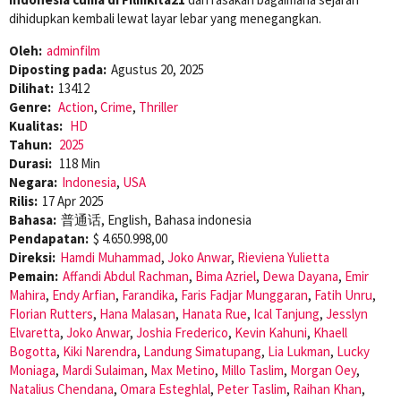
dihidupkan kembali lewat layar lebar yang menegangkan.
Oleh:
adminfilm
Diposting pada:
Agustus 20, 2025
Dilihat:
13412
Genre:
Action
,
Crime
,
Thriller
Kualitas:
HD
Tahun:
2025
Durasi:
118 Min
Negara:
Indonesia
,
USA
Rilis:
17 Apr 2025
Bahasa:
普通话, English, Bahasa indonesia
Pendapatan:
$ 4.650.998,00
Direksi:
Hamdi Muhammad
,
Joko Anwar
,
Rieviena Yulietta
Pemain:
Affandi Abdul Rachman
,
Bima Azriel
,
Dewa Dayana
,
Emir
Mahira
,
Endy Arfian
,
Farandika
,
Faris Fadjar Munggaran
,
Fatih Unru
,
Florian Rutters
,
Hana Malasan
,
Hanata Rue
,
Ical Tanjung
,
Jesslyn
Elvaretta
,
Joko Anwar
,
Joshia Frederico
,
Kevin Kahuni
,
Khaell
Bogotta
,
Kiki Narendra
,
Landung Simatupang
,
Lia Lukman
,
Lucky
Moniaga
,
Mardi Sulaiman
,
Max Metino
,
Millo Taslim
,
Morgan Oey
,
Natalius Chendana
,
Omara Esteghlal
,
Peter Taslim
,
Raihan Khan
,