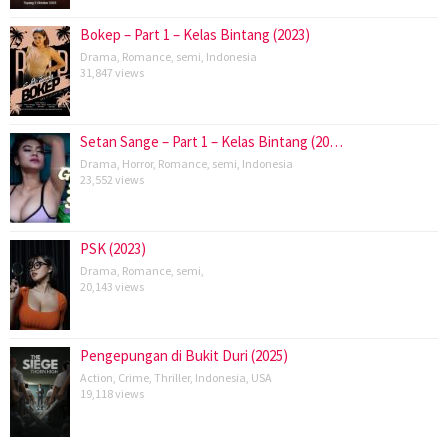
Bokep – Part 1 – Kelas Bintang (2023)
Drama
,
Romance
,
semi
,
Indonesia
31,847 views
Setan Sange – Part 1 – Kelas Bintang (20…
Drama
,
Horror
,
Romance
,
semi
,
Indonesia
23,552 views
PSK (2023)
Drama
,
Romance
,
semi
,
20,143 views
Pengepungan di Bukit Duri (2025)
Action
,
Crime
,
Thriller
,
Indonesia
,
USA
19,118 views