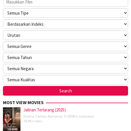
MOST VIEW MOVIES
Jalinan Terlarang (2025)
Drama
,
Family
,
Romance
,
TV SERIES
,
Indonesia
38,961 views