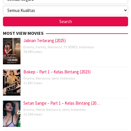
MOST VIEW MOVIES
Jalinan Terlarang (2025)
Drama
,
Family
,
Romance
,
TV SERIES
,
Indonesia
38,995 views
Bokep – Part 1 – Kelas Bintang (2023)
Drama
,
Romance
,
semi
,
Indonesia
31,897 views
Setan Sange – Part 1 – Kelas Bintang (20…
Drama
,
Horror
,
Romance
,
semi
,
Indonesia
23,594 views