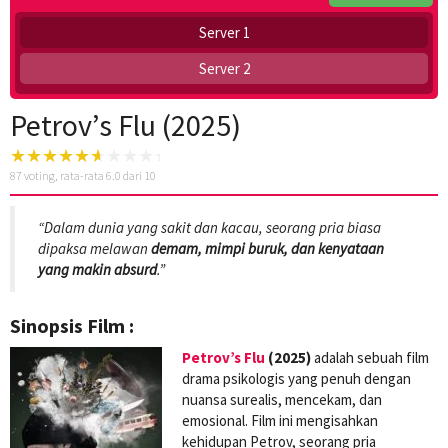
Server 1
Server 2
Petrov’s Flu (2025)
87
voting, rata-rata
6.0
dari 10
“Dalam dunia yang sakit dan kacau, seorang pria biasa
dipaksa melawan
demam, mimpi buruk, dan kenyataan
yang makin absurd
.”
Sinopsis Film :
Petrov’s Flu
(2025)
adalah sebuah film
drama psikologis yang penuh dengan
nuansa surealis, mencekam, dan
emosional. Film ini mengisahkan
kehidupan Petrov, seorang pria