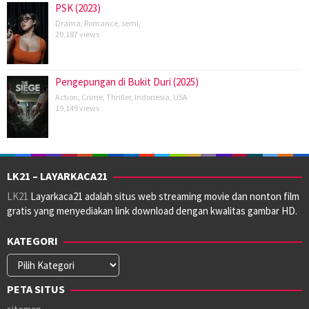
PSK (2023)
Drama
,
Romance
,
semi
,
20,187 views
Pengepungan di Bukit Duri (2025)
Action
,
Crime
,
Thriller
,
Indonesia
,
USA
19,149 views
LK21 – LAYARKACA21
LK21
Layarkaca21 adalah situs web streaming movie dan nonton film
gratis yang menyediakan link download dengan kwalitas gambar HD.
KATEGORI
Kategori
PETA SITUS