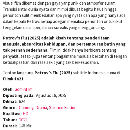
Visual film dikemas dengan gaya yang unik dan atmosfer suram.
Transisi antar dunia nyata dan mimpi dibuat begitu halus hingga
penonton sulit membedakan apa yang nyata dan apa yang hanya ada
dalam kepala Petrov. Setiap adegan memaksa penonton untuk ikut
tenggelam dalam perjalanan surealis yang mengguncang.
Petrov’s Flu (2025) adalah kisah tentang penderitaan
manusia, absurditas kehidupan, dan pertempuran batin yang
tak pernah sederhana.
Film ini tidak hanya berbicara tentang
penyakit, tetapi juga tentang bagaimana manusia bertahan di tengah
ketidakpastian dan rasa sakit yang tak berkesudahan.
Tonton langsung
Petrov’s Flu (2025)
subtitle Indonesia cuma di
Filmkita21
.
Oleh:
adminfilm
Diposting pada:
Agustus 18, 2025
Dilihat:
624
Genre:
Comedy
,
Drama
,
Science Fiction
Kualitas:
HD
Tahun:
2021
Durasi:
145 Min