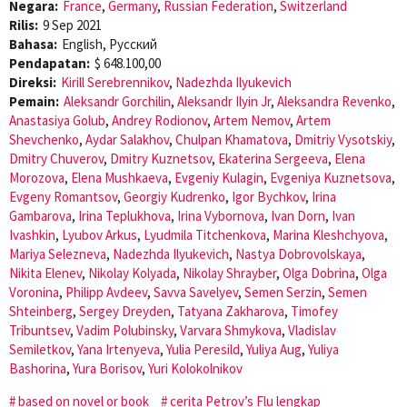
Negara:
France
,
Germany
,
Russian Federation
,
Switzerland
Rilis:
9 Sep 2021
Bahasa:
English, Pусский
Pendapatan:
$ 648.100,00
Direksi:
Kirill Serebrennikov
,
Nadezhda Ilyukevich
Pemain:
Aleksandr Gorchilin
,
Aleksandr Ilyin Jr
,
Aleksandra Revenko
,
Anastasiya Golub
,
Andrey Rodionov
,
Artem Nemov
,
Artem
Shevchenko
,
Aydar Salakhov
,
Chulpan Khamatova
,
Dmitriy Vysotskiy
,
Dmitry Chuverov
,
Dmitry Kuznetsov
,
Ekaterina Sergeeva
,
Elena
Morozova
,
Elena Mushkaeva
,
Evgeniy Kulagin
,
Evgeniya Kuznetsova
,
Evgeny Romantsov
,
Georgiy Kudrenko
,
Igor Bychkov
,
Irina
Gambarova
,
Irina Teplukhova
,
Irina Vybornova
,
Ivan Dorn
,
Ivan
Ivashkin
,
Lyubov Arkus
,
Lyudmila Titchenkova
,
Marina Kleshchyova
,
Mariya Selezneva
,
Nadezhda Ilyukevich
,
Nastya Dobrovolskaya
,
Nikita Elenev
,
Nikolay Kolyada
,
Nikolay Shrayber
,
Olga Dobrina
,
Olga
Voronina
,
Philipp Avdeev
,
Savva Savelyev
,
Semen Serzin
,
Semen
Shteinberg
,
Sergey Dreyden
,
Tatyana Zakharova
,
Timofey
Tribuntsev
,
Vadim Polubinsky
,
Varvara Shmykova
,
Vladislav
Semiletkov
,
Yana Irtenyeva
,
Yulia Peresild
,
Yuliya Aug
,
Yuliya
Bashorina
,
Yura Borisov
,
Yuri Kolokolnikov
based on novel or book
cerita Petrov’s Flu lengkap