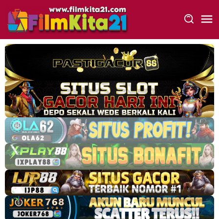
Loncat
ke
konten