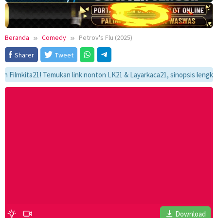
Beranda
Comedy
Petrov's Flu (2025)
Sharer
Tweet
mkita21! Temukan link nonton LK21 & Layarkaca21, sinopsis lengkap, dan 
Download