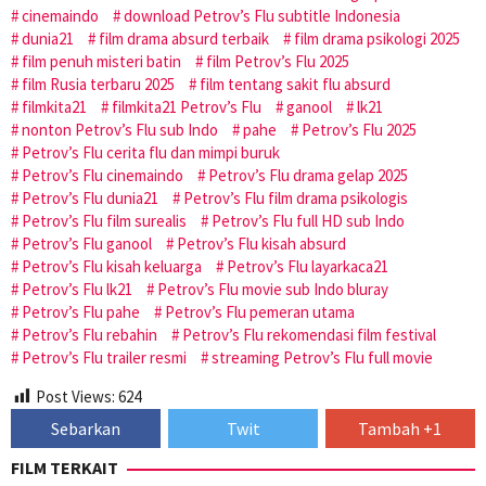
cinemaindo
download Petrov’s Flu subtitle Indonesia
dunia21
film drama absurd terbaik
film drama psikologi 2025
film penuh misteri batin
film Petrov’s Flu 2025
film Rusia terbaru 2025
film tentang sakit flu absurd
filmkita21
filmkita21 Petrov’s Flu
ganool
lk21
nonton Petrov’s Flu sub Indo
pahe
Petrov’s Flu 2025
Petrov’s Flu cerita flu dan mimpi buruk
Petrov’s Flu cinemaindo
Petrov’s Flu drama gelap 2025
Petrov’s Flu dunia21
Petrov’s Flu film drama psikologis
Petrov’s Flu film surealis
Petrov’s Flu full HD sub Indo
Petrov’s Flu ganool
Petrov’s Flu kisah absurd
Petrov’s Flu kisah keluarga
Petrov’s Flu layarkaca21
Petrov’s Flu lk21
Petrov’s Flu movie sub Indo bluray
Petrov’s Flu pahe
Petrov’s Flu pemeran utama
Petrov’s Flu rebahin
Petrov’s Flu rekomendasi film festival
Petrov’s Flu trailer resmi
streaming Petrov’s Flu full movie
Post Views:
624
Sebarkan
Twit
Tambah +1
FILM TERKAIT