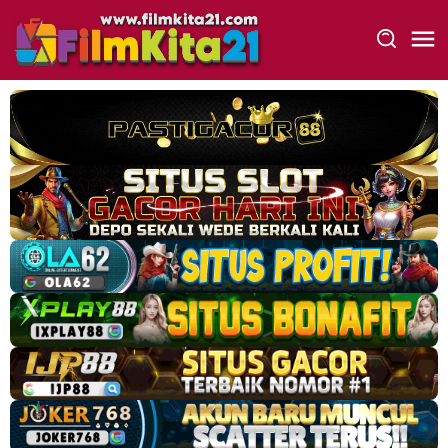
Loncat
ke
konten