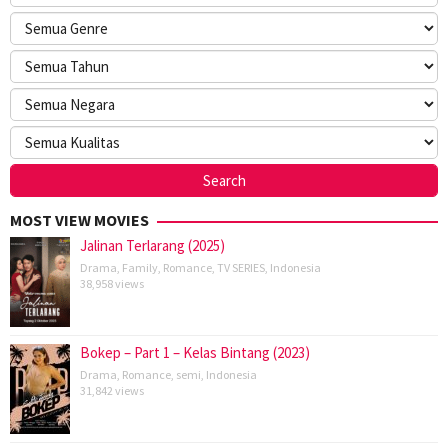
MOST VIEW MOVIES
Jalinan Terlarang (2025)
Drama
,
Family
,
Romance
,
TV SERIES
,
Indonesia
38,958 views
Bokep – Part 1 – Kelas Bintang (2023)
Drama
,
Romance
,
semi
,
Indonesia
31,842 views