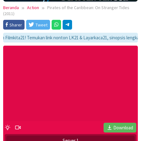
Beranda
Action
Pirates of the Caribbean: On Stranger Tides
(2011)
Sharer
Tweet
kita21! Temukan link nonton LK21 & Layarkaca21, sinopsis lengkap, dan 
Download
Server 1