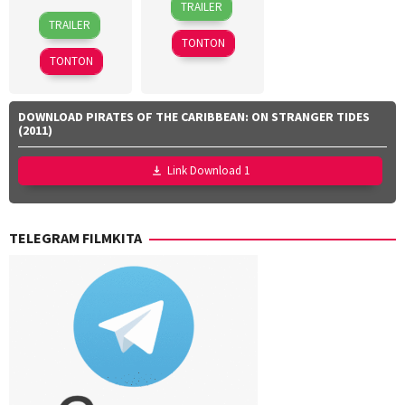
TRAILER
15
Callum
Apr
Jemat
,
TRAILER
Mar
Dawson
,
2026
Faisal
TONTON
2026
Christopher
Ishak
,
TONTON
Miller
,
Yayan
Dan
Ruhian
Channing-
DOWNLOAD PIRATES OF THE CARIBBEAN: ON STRANGER TIDES
Williams
,
(2011)
Jan
Zalar
,
Link Download 1
John
Sorapure
,
Phil
TELEGRAM FILMKITA
Lord
,
Sheila
Waldron