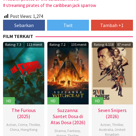
streaming pirates of the caribbean jack sparrow
Post Views:
1,274
Sebarkan
Twit
Tambah +1
FILM TERKAIT
Rating: 7.3
113 menit
Rating: 7.2
135 menit
Rating: 6.118
87 menit
HD
HD
HD
The Furious
Suzzanna:
Seven Snipers
(2025)
Santet Dosa di
(2026)
Atas Dosa (2026)
Action
,
Crime
,
Thriller
,
Action
,
Thriller
,
China
,
Hong Kong
Australia
,
United
Drama
,
Fantasy
,
Kingdom
Horror
,
Thriller
,