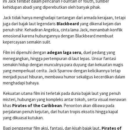
ini Jack terlibat dalam pencarian Fountain of Youth, sumber
kehidupan abadi yang diperebutkan oleh banyak pihak.
Jack tidak hanya menghadapi tantangan dari armada kerajaan, tetapi
juga dari bajak laut legendaris
Blackbeard
yang dikenal kejam dan
penuh sihir. Kehadiran Angelica, cinta lama Jack, menambah konflik
emosional karena hubungannya dengan Blackbeard membuat
kepercayaan semakin sulit.
Film ini dipenuhi dengan
adegan laga seru
, duel pedang yang
menegangkan, hingga pertempuran di laut lepas. Unsur fantasi
semakin hidup dengan munculnya para duyung dan kekuatan magis
yang memperkuat cerita. Jack Sparrow dengan kelicikannya tetap
menjadi pusat hiburan, membawa humor sekaligus kecerdikan dalam
menghadapi bahaya.
Kekuatan utama film ini terletak pada dunia bajak laut yang penuh
misteri, hubungan yang kompleks antar tokoh, serta visual menawan
khas
Pirates of the Caribbean
. Penonton akan dibawa pada
perjalanan penuh kejutan, dari hutan tropis eksotis hingga kapal
yang dikuasai kutukan.
Bagi penggemar film aksi, fantasi, dan kisah bajak laut,
Pirates of