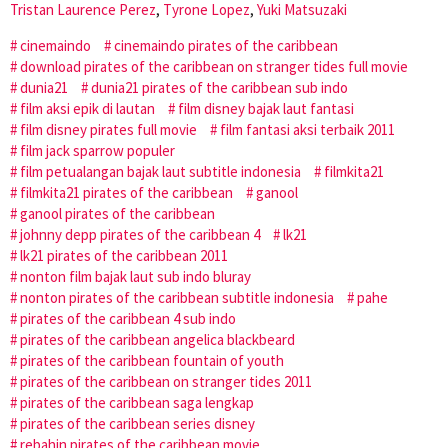
Tristan Laurence Perez
,
Tyrone Lopez
,
Yuki Matsuzaki
cinemaindo
cinemaindo pirates of the caribbean
download pirates of the caribbean on stranger tides full movie
dunia21
dunia21 pirates of the caribbean sub indo
film aksi epik di lautan
film disney bajak laut fantasi
film disney pirates full movie
film fantasi aksi terbaik 2011
film jack sparrow populer
film petualangan bajak laut subtitle indonesia
filmkita21
filmkita21 pirates of the caribbean
ganool
ganool pirates of the caribbean
johnny depp pirates of the caribbean 4
lk21
lk21 pirates of the caribbean 2011
nonton film bajak laut sub indo bluray
nonton pirates of the caribbean subtitle indonesia
pahe
pirates of the caribbean 4 sub indo
pirates of the caribbean angelica blackbeard
pirates of the caribbean fountain of youth
pirates of the caribbean on stranger tides 2011
pirates of the caribbean saga lengkap
pirates of the caribbean series disney
rebahin pirates of the caribbean movie