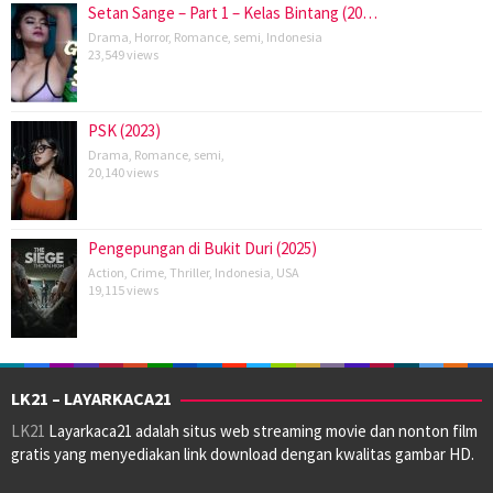
Setan Sange – Part 1 – Kelas Bintang (20…
Drama
,
Horror
,
Romance
,
semi
,
Indonesia
23,549 views
PSK (2023)
Drama
,
Romance
,
semi
,
20,140 views
Pengepungan di Bukit Duri (2025)
Action
,
Crime
,
Thriller
,
Indonesia
,
USA
19,115 views
LK21 – LAYARKACA21
LK21
Layarkaca21 adalah situs web streaming movie dan nonton film
gratis yang menyediakan link download dengan kwalitas gambar HD.