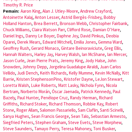
Timothy R. Price
Pemain:
Aaron King
,
Alan J. Utley-Moore
,
Andrew Crayford
,
Antoinette Kalaj
,
Anton Lesser
,
Astrid Bergès-Frisbey
,
Bobby
Holland Hanton
,
Brea Berrett
,
Bronson Webb
,
Christopher Fairbank
,
Chuck Williams
,
Claira Watson Parr
,
Clifford Rose
,
Damian O’Hare
,
Daniel Ings
,
Danny Le Boyer
,
Daphne Joy
,
David Pinkus
,
Deobia
Oparei
,
Derek Mears
,
Edward Mitchell
,
Emilia Jones
,
Gemma Ward
,
Geoffrey Rush
,
Gerard Monaco
,
Gintare Beinoraviciute
,
Greg Ellis
,
Hannah Walters
,
Harley Jay
,
Harvey Walsh
,
Ian McShane
,
Ian Mercer
,
Jason Curle
,
Jean Pierre Prats
,
Jeremy King
,
Jody Halse
,
John
Snowden
,
Johnny Depp
,
Jorgelina Guadalupe Airaldi
,
Juan Carlos
Vellido
,
Judi Dench
,
Keith Richards
,
Kelly Mumme
,
Kevin McNally
,
Kitt
Barrie
,
Kristen StephensonPino
,
Kristofer Dayne
,
LeJon Stewart
,
Loretta Walsh
,
Luke Roberts
,
Matt Lasky
,
Nichola Fynn
,
Nicola
Bertram
,
Norberto Morán
,
Óscar Jaenada
,
Patrick Kennedy
,
Paul
Bazely
,
Paul Hunter
,
Penélope Cruz
,
Randy Herman
,
Richard
Griffiths
,
Richard Stoker
,
Richard Thomson
,
Robbie Kay
,
Robert
Stone
,
Roger Allam
,
Salomon Passariello
,
Sam Claflin
,
Santi Scinelli
,
Sanya Hughes
,
Sean Francis George
,
Sean Talo
,
Sebastian Armesto
,
Siegfried Peters
,
Stephen Graham
,
Steve Evets
,
Steve Morphew
,
Steve Saunders
,
Tamayo Perry
,
Teresa Mahoney
,
Toni Busker
,