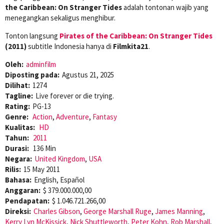
the Caribbean: On Stranger Tides
adalah tontonan wajib yang
menegangkan sekaligus menghibur.
Tonton langsung
Pirates of the Caribbean: On Stranger Tides
(2011)
subtitle Indonesia hanya di
Filmkita21
.
Oleh:
adminfilm
Diposting pada:
Agustus 21, 2025
Dilihat:
1274
Tagline:
Live forever or die trying.
Rating:
PG-13
Genre:
Action
,
Adventure
,
Fantasy
Kualitas:
HD
Tahun:
2011
Durasi:
136 Min
Negara:
United Kingdom
,
USA
Rilis:
15 May 2011
Bahasa:
English, Español
Anggaran:
$ 379.000.000,00
Pendapatan:
$ 1.046.721.266,00
Direksi:
Charles Gibson
,
George Marshall Ruge
,
James Manning
,
Kerry Lyn McKissick
,
Nick Shuttleworth
,
Peter Kohn
,
Rob Marshall
,