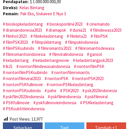
Pendapatan:
$ 1.000.000.000,00
Direksi:
Kelas Bintang
Pemain:
Pak Eko
,
Siskaeee E Nya 3
bioskopkelasbintang
bioskoponline2023
cinemaindo
dramaindonesia2023
dramapsk
dunia21
filmdewasa2023
filmhot2023
filmkelasbintang
filmkita21
filmPSK
filmPSK2023
filmpskbintang
filmpskindonesia
filmPSKsubindo
filmromantis2023
filmromantisdewasa
filmromantisindonesia
filmviralindonesia
ganool
kelasbintang
kelasbintangmovie
kelasbintangpsk2023
lk21
nontonfilmdewasaindonesia
nontonfilmPSK
nontonfilmPSKsubindo
nontonfilmromantis
nontonfilmviral2023
nontonPSK
nontonPSK2023
nontonPSKfullmovie
nontonPSKkelasbintang
nontonPSKsubindo
pahe
PSK2023
psk2023indonesia
pskfilm2023indonesia
pskfilmindonesia
pskfilmviral
PSKfullmovie
pskfullmovieindonesia
PSKkelasbintang
PSKsubtitleindonesia
Post Views:
13,977
Sebarkan
Twit
Tambah +1