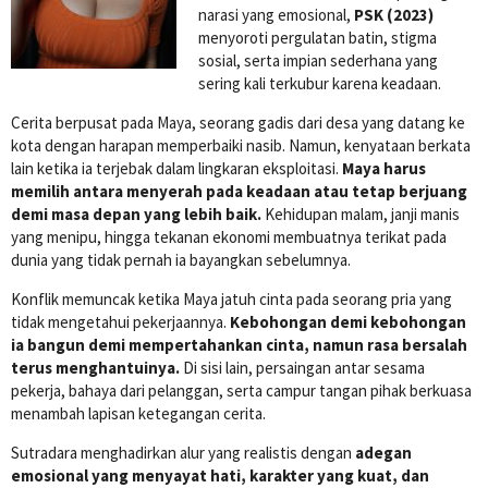
narasi yang emosional,
PSK (2023)
menyoroti pergulatan batin, stigma
sosial, serta impian sederhana yang
sering kali terkubur karena keadaan.
Cerita berpusat pada Maya, seorang gadis dari desa yang datang ke
kota dengan harapan memperbaiki nasib. Namun, kenyataan berkata
lain ketika ia terjebak dalam lingkaran eksploitasi.
Maya harus
memilih antara menyerah pada keadaan atau tetap berjuang
demi masa depan yang lebih baik.
Kehidupan malam, janji manis
yang menipu, hingga tekanan ekonomi membuatnya terikat pada
dunia yang tidak pernah ia bayangkan sebelumnya.
Konflik memuncak ketika Maya jatuh cinta pada seorang pria yang
tidak mengetahui pekerjaannya.
Kebohongan demi kebohongan
ia bangun demi mempertahankan cinta, namun rasa bersalah
terus menghantuinya.
Di sisi lain, persaingan antar sesama
pekerja, bahaya dari pelanggan, serta campur tangan pihak berkuasa
menambah lapisan ketegangan cerita.
Sutradara menghadirkan alur yang realistis dengan
adegan
emosional yang menyayat hati, karakter yang kuat, dan