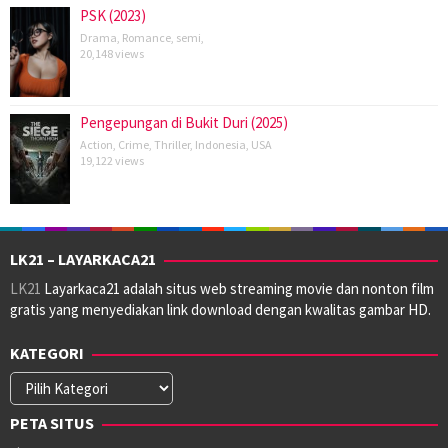
PSK (2023)
Drama
,
Romance
,
semi
,
20,148 views
Pengepungan di Bukit Duri (2025)
Action
,
Crime
,
Thriller
,
Indonesia
,
USA
19,122 views
LK21 – LAYARKACA21
LK21
Layarkaca21 adalah situs web streaming movie dan nonton film
gratis yang menyediakan link download dengan kwalitas gambar HD.
KATEGORI
Kategori
PETA SITUS