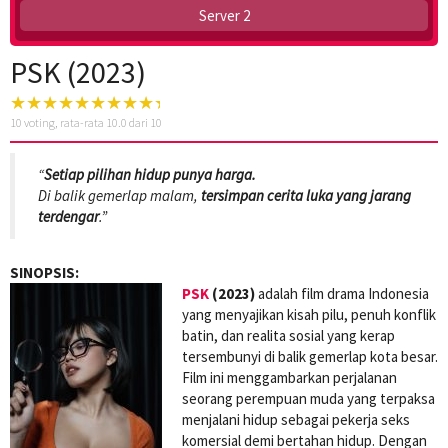
Server 2
PSK (2023)
10
voting, rata-rata
10.0
dari 10
“
Setiap pilihan hidup punya harga.
Di balik gemerlap malam,
tersimpan cerita luka yang jarang
terdengar
.”
SINOPSIS:
PSK
(2023)
adalah film drama Indonesia
yang menyajikan kisah pilu, penuh konflik
batin, dan realita sosial yang kerap
tersembunyi di balik gemerlap kota besar.
Film ini menggambarkan perjalanan
seorang perempuan muda yang terpaksa
menjalani hidup sebagai pekerja seks
komersial demi bertahan hidup. Dengan