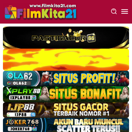
Loncat
ke
konten