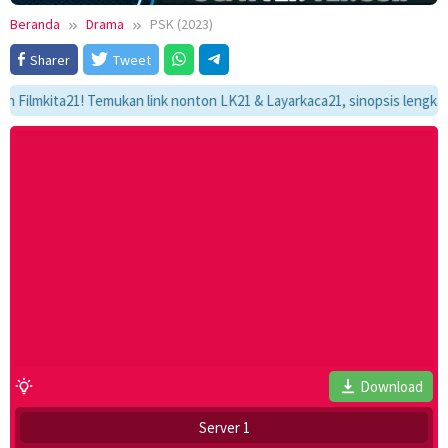
Beranda
Drama
PSK (2023)
Sharer
Tweet
mkita21! Temukan link nonton LK21 & Layarkaca21, sinopsis lengkap, dan 
Download
Server 1