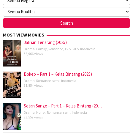
MOST VIEW MOVIES
Jalinan Terlarang (2025)
Drama
,
Family
,
Romance
,
TV SERIES
,
Indonesia
38,966 views
Bokep – Part 1 – Kelas Bintang (2023)
Drama
,
Romance
,
semi
,
Indonesia
31,854 views
Setan Sange – Part 1 – Kelas Bintang (20…
Drama
,
Horror
,
Romance
,
semi
,
Indonesia
23,557 views