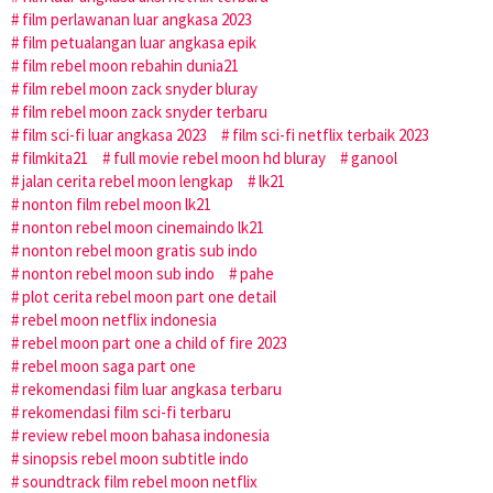
film perlawanan luar angkasa 2023
film petualangan luar angkasa epik
film rebel moon rebahin dunia21
film rebel moon zack snyder bluray
film rebel moon zack snyder terbaru
film sci-fi luar angkasa 2023
film sci-fi netflix terbaik 2023
filmkita21
full movie rebel moon hd bluray
ganool
jalan cerita rebel moon lengkap
lk21
nonton film rebel moon lk21
nonton rebel moon cinemaindo lk21
nonton rebel moon gratis sub indo
nonton rebel moon sub indo
pahe
plot cerita rebel moon part one detail
rebel moon netflix indonesia
rebel moon part one a child of fire 2023
rebel moon saga part one
rekomendasi film luar angkasa terbaru
rekomendasi film sci-fi terbaru
review rebel moon bahasa indonesia
sinopsis rebel moon subtitle indo
soundtrack film rebel moon netflix