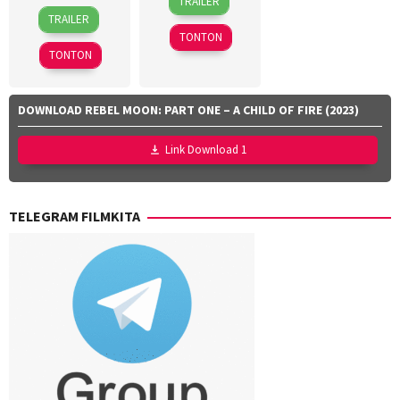
TRAILER
15
Callum
Apr
Jemat
,
TRAILER
Mar
Dawson
,
2026
Faisal
TONTON
2026
Christopher
Ishak
,
TONTON
Miller
,
Yayan
Dan
Ruhian
Channing-
DOWNLOAD REBEL MOON: PART ONE – A CHILD OF FIRE (2023)
Williams
,
Jan
Link Download 1
Zalar
,
John
Sorapure
,
TELEGRAM FILMKITA
Phil
Lord
,
Sheila
Waldron