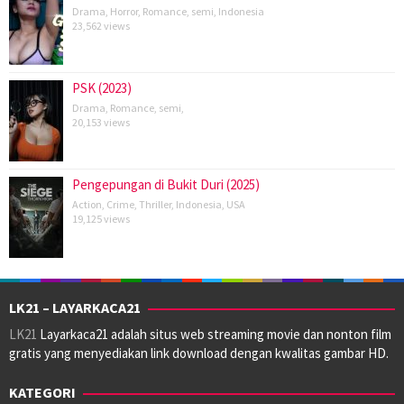
Drama
,
Horror
,
Romance
,
semi
,
Indonesia
23,562 views
PSK (2023)
Drama
,
Romance
,
semi
,
20,153 views
Pengepungan di Bukit Duri (2025)
Action
,
Crime
,
Thriller
,
Indonesia
,
USA
19,125 views
LK21 – LAYARKACA21
LK21
Layarkaca21 adalah situs web streaming movie dan nonton film
gratis yang menyediakan link download dengan kwalitas gambar HD.
KATEGORI