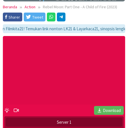
Beranda
Action
Rebel Moon: Part One - A Child of Fire (2023)
Sharer
Tweet
mkita21! Temukan link nonton LK21 & Layarkaca21, sinopsis lengkap, dan
Download
Server 1