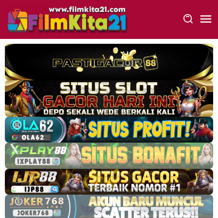
Loncat
ke
konten