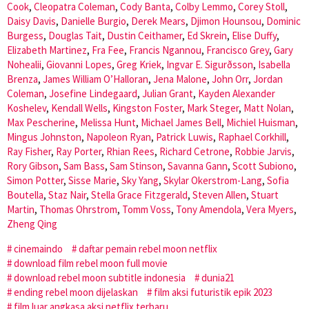
Cook
,
Cleopatra Coleman
,
Cody Banta
,
Colby Lemmo
,
Corey Stoll
,
Daisy Davis
,
Danielle Burgio
,
Derek Mears
,
Djimon Hounsou
,
Dominic
Burgess
,
Douglas Tait
,
Dustin Ceithamer
,
Ed Skrein
,
Elise Duffy
,
Elizabeth Martinez
,
Fra Fee
,
Francis Ngannou
,
Francisco Grey
,
Gary
Nohealii
,
Giovanni Lopes
,
Greg Kriek
,
Ingvar E. Sigurðsson
,
Isabella
Brenza
,
James William O’Halloran
,
Jena Malone
,
John Orr
,
Jordan
Coleman
,
Josefine Lindegaard
,
Julian Grant
,
Kayden Alexander
Koshelev
,
Kendall Wells
,
Kingston Foster
,
Mark Steger
,
Matt Nolan
,
Max Pescherine
,
Melissa Hunt
,
Michael James Bell
,
Michiel Huisman
,
Mingus Johnston
,
Napoleon Ryan
,
Patrick Luwis
,
Raphael Corkhill
,
Ray Fisher
,
Ray Porter
,
Rhian Rees
,
Richard Cetrone
,
Robbie Jarvis
,
Rory Gibson
,
Sam Bass
,
Sam Stinson
,
Savanna Gann
,
Scott Subiono
,
Simon Potter
,
Sisse Marie
,
Sky Yang
,
Skylar Okerstrom-Lang
,
Sofia
Boutella
,
Staz Nair
,
Stella Grace Fitzgerald
,
Steven Allen
,
Stuart
Martin
,
Thomas Ohrstrom
,
Tomm Voss
,
Tony Amendola
,
Vera Myers
,
Zheng Qing
cinemaindo
daftar pemain rebel moon netflix
download film rebel moon full movie
download rebel moon subtitle indonesia
dunia21
ending rebel moon dijelaskan
film aksi futuristik epik 2023
film luar angkasa aksi netflix terbaru