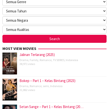
MOST VIEW MOVIES
Jalinan Terlarang (2025)
Drama
,
Family
,
Romance
,
TV SERIES
,
Indonesia
38,971 views
Bokep – Part 1 – Kelas Bintang (2023)
Drama
,
Romance
,
semi
,
Indonesia
31,862 views
Setan Sange – Part 1 – Kelas Bintang (20…