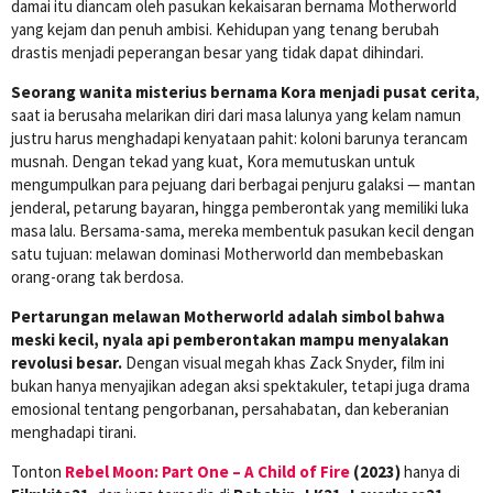
damai itu diancam oleh pasukan kekaisaran bernama Motherworld
yang kejam dan penuh ambisi. Kehidupan yang tenang berubah
drastis menjadi peperangan besar yang tidak dapat dihindari.
Seorang wanita misterius bernama Kora menjadi pusat cerita
,
saat ia berusaha melarikan diri dari masa lalunya yang kelam namun
justru harus menghadapi kenyataan pahit: koloni barunya terancam
musnah. Dengan tekad yang kuat, Kora memutuskan untuk
mengumpulkan para pejuang dari berbagai penjuru galaksi — mantan
jenderal, petarung bayaran, hingga pemberontak yang memiliki luka
masa lalu. Bersama-sama, mereka membentuk pasukan kecil dengan
satu tujuan: melawan dominasi Motherworld dan membebaskan
orang-orang tak berdosa.
Pertarungan melawan Motherworld adalah simbol bahwa
meski kecil, nyala api pemberontakan mampu menyalakan
revolusi besar.
Dengan visual megah khas Zack Snyder, film ini
bukan hanya menyajikan adegan aksi spektakuler, tetapi juga drama
emosional tentang pengorbanan, persahabatan, dan keberanian
menghadapi tirani.
Tonton
Rebel Moon: Part One – A Child of Fire
(2023)
hanya di