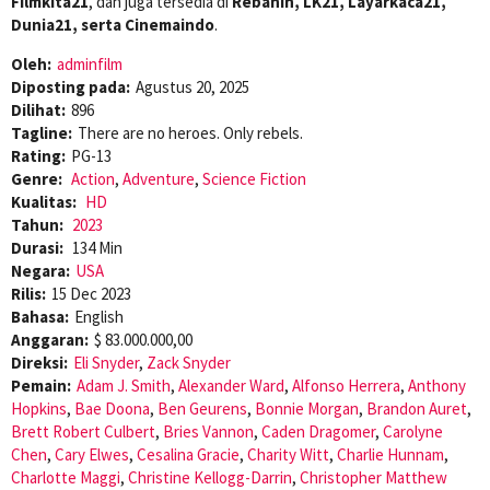
Filmkita21
, dan juga tersedia di
Rebahin, LK21, Layarkaca21,
Dunia21, serta Cinemaindo
.
Oleh:
adminfilm
Diposting pada:
Agustus 20, 2025
Dilihat:
896
Tagline:
There are no heroes. Only rebels.
Rating:
PG-13
Genre:
Action
,
Adventure
,
Science Fiction
Kualitas:
HD
Tahun:
2023
Durasi:
134 Min
Negara:
USA
Rilis:
15 Dec 2023
Bahasa:
English
Anggaran:
$ 83.000.000,00
Direksi:
Eli Snyder
,
Zack Snyder
Pemain:
Adam J. Smith
,
Alexander Ward
,
Alfonso Herrera
,
Anthony
Hopkins
,
Bae Doona
,
Ben Geurens
,
Bonnie Morgan
,
Brandon Auret
,
Brett Robert Culbert
,
Bries Vannon
,
Caden Dragomer
,
Carolyne
Chen
,
Cary Elwes
,
Cesalina Gracie
,
Charity Witt
,
Charlie Hunnam
,
Charlotte Maggi
,
Christine Kellogg-Darrin
,
Christopher Matthew