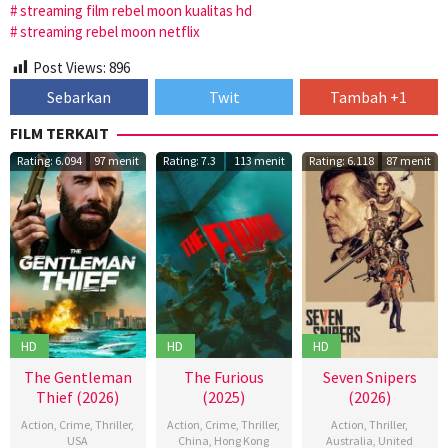
streaming film rebel moon kualitas hd
streaming rebel moon netflix
Post Views:
896
Sebarkan
Twit
Tambah +1
FILM TERKAIT
Rating: 6.094
97 menit
Rating: 7.3
113 menit
Rating: 6.118
87 menit
HD
HD
HD
The Gentleman
The Furious
Seven Snipers
Thief (2026)
(2025)
(2026)
Action
,
Crime
,
Thriller
,
Action
,
Crime
,
Thriller
,
Action
,
Thriller
,
USA
China
,
Hong Kong
Australia
,
United