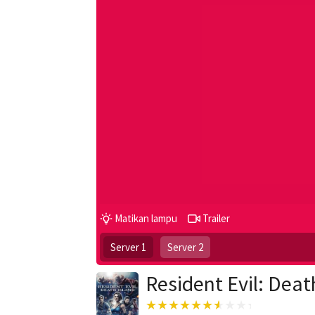
Matikan lampu
Trailer
Server 1
Server 2
Resident Evil: Deat