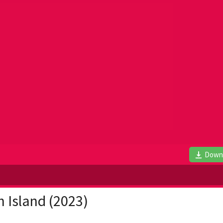
Down
h Island (2023)