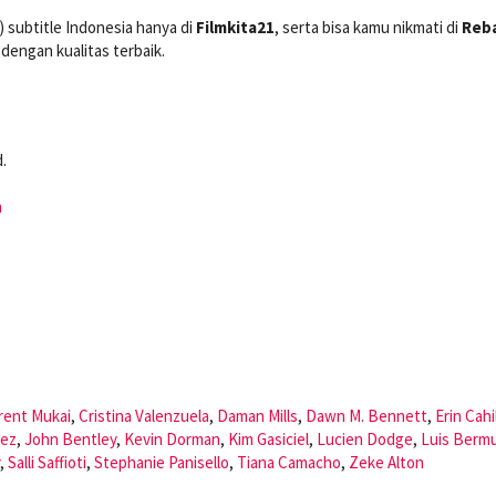
) subtitle Indonesia hanya di
Filmkita21
, serta bisa kamu nikmati di
Reba
dengan kualitas terbaik.
.
n
rent Mukai
,
Cristina Valenzuela
,
Daman Mills
,
Dawn M. Bennett
,
Erin Cahil
dez
,
John Bentley
,
Kevin Dorman
,
Kim Gasiciel
,
Lucien Dodge
,
Luis Berm
,
Salli Saffioti
,
Stephanie Panisello
,
Tiana Camacho
,
Zeke Alton