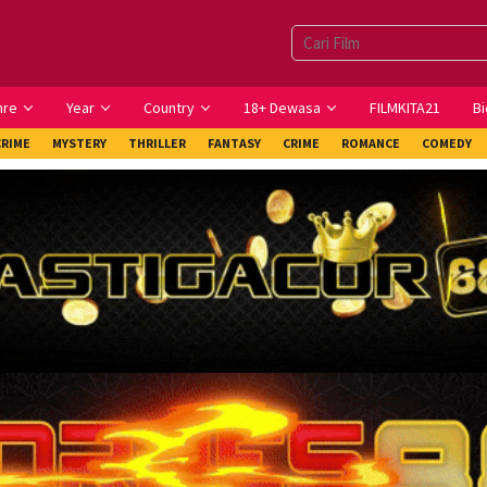
nre
Year
Country
18+ Dewasa
FILMKITA21
Bi
CRIME
MYSTERY
THRILLER
FANTASY
CRIME
ROMANCE
COMEDY