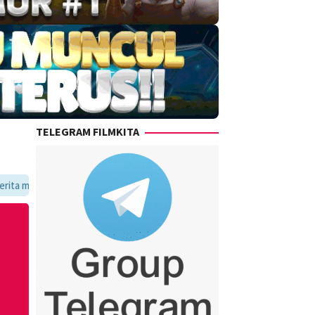
TELEGRAM FILMKITA
voritmu dalam satu tempat yang praktis dan update setiap hari.