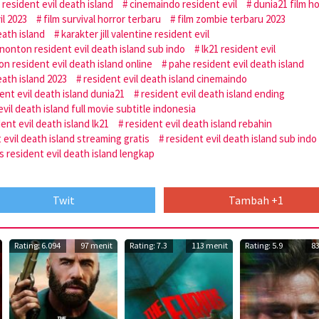
d resident evil death island
cinemaindo resident evil
dunia21 film h
il 2023
film survival horror terbaru
film zombie terbaru 2023
eath island
karakter jill valentine resident evil
 nonton resident evil death island sub indo
lk21 resident evil
n resident evil death island online
pahe resident evil death island
eath island 2023
resident evil death island cinemaindo
ent evil death island dunia21
resident evil death island ending
evil death island full movie subtitle indonesia
ent evil death island lk21
resident evil death island rebahin
 evil death island streaming gratis
resident evil death island sub indo
s resident evil death island lengkap
Twit
Tambah +1
Rating: 6.094
97 menit
Rating: 7.3
113 menit
Rating: 5.9
8