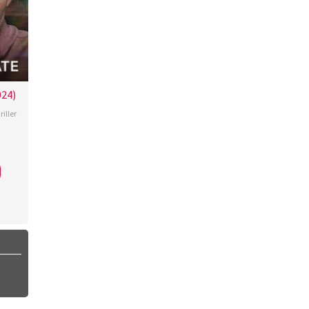
024)
riller
ff