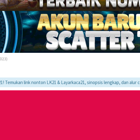
2023)
k nonton LK21 & Layarkaca21, sinopsis lengkap, dan alur cerita movie fa