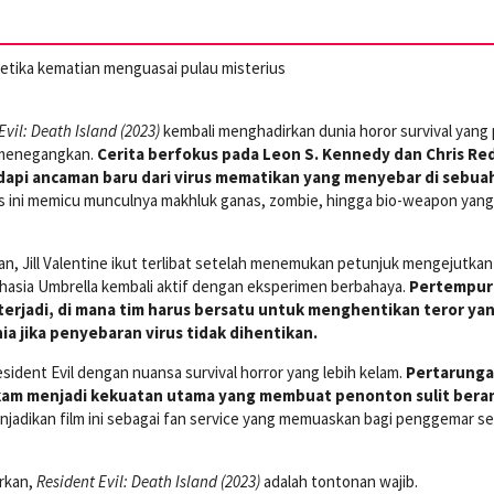
ketika kematian menguasai pulau misterius
Evil: Death Island (2023)
kembali menghadirkan dunia horor survival yang
i menegangkan.
Cerita berfokus pada Leon S. Kennedy dan Chris Red
api ancaman baru dari virus mematikan yang menyebar di sebua
s ini memicu munculnya makhluk ganas, zombie, hingga bio-weapon yang 
n, Jill Valentine ikut terlibat setelah menemukan petunjuk mengejutkan
hasia Umbrella kembali aktif dengan eksperimen berbahaya.
Pertempur
terjadi, di mana tim harus bersatu untuk menghentikan teror yan
 jika penyebaran virus tidak dihentikan.
esident Evil dengan nuansa survival horror yang lebih kelam.
Pertarung
ekam menjadi kekuatan utama yang membuat penonton sulit bera
menjadikan film ini sebagai fan service yang memuaskan bagi penggemar se
arkan,
Resident Evil: Death Island (2023)
adalah tontonan wajib.