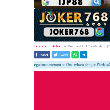
Beranda
Action
Resident Evil: Death Island (
Sharer
Tweet
ikmati pengalaman menonton film terbaru dengan Filmkita21! Temukan lin