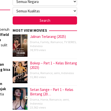
 penuh
MOST VIEW MOVIES
field
Jalinan Terlarang (2025)
h
Drama
,
Family
,
Romance
,
TV SERIES
,
sulit
Indonesia
38,970 views
Bokep – Part 1 – Kelas Bintang
an
(2023)
g bisa
Drama
,
Romance
,
semi
,
Indonesia
31,861 views
an
njak
Setan Sange – Part 1 – Kelas
tia
Bintang (20…
Drama
,
Horror
,
Romance
,
semi
,
Indonesia
23,562 views