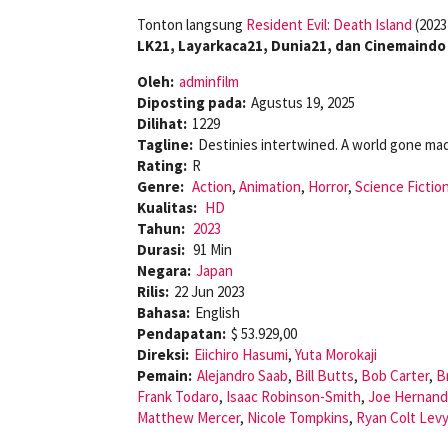
Tonton langsung
Resident Evil: Death Island
(2023
LK21, Layarkaca21, Dunia21, dan Cinemaindo
Oleh:
adminfilm
Diposting pada:
Agustus 19, 2025
Dilihat:
1229
Tagline:
Destinies intertwined. A world gone mad
Rating:
R
Genre:
Action
,
Animation
,
Horror
,
Science Fictio
Kualitas:
HD
Tahun:
2023
Durasi:
91 Min
Negara:
Japan
Rilis:
22 Jun 2023
Bahasa:
English
Pendapatan:
$ 53.929,00
Direksi:
Eiichiro Hasumi
,
Yuta Morokaji
Pemain:
Alejandro Saab
,
Bill Butts
,
Bob Carter
,
B
Frank Todaro
,
Isaac Robinson-Smith
,
Joe Hernan
Matthew Mercer
,
Nicole Tompkins
,
Ryan Colt Levy