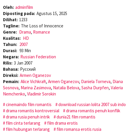
Oleh:
adminfilm
Diposting pada:
Agustus 15, 2025
Dilihat:
1233
Tagline:
The Loss of Innocence
Genre:
Drama
,
Romance
Kualitas:
HD
Tahun:
2007
Durasi:
93 Min
Negara:
Russian Federation
Rilis:
3 Jan 2007
Bahasa:
Pусский
Direksi:
Armen Oganezov
Pemain:
Alice Vichkraft
,
Armen Oganezov
,
Daniela Torneva
,
Diana
Sosnova
,
Marina Zasimova
,
Natalia Belova
,
Sasha Durpfen
,
Valeria
Nemchenko
,
Vladimir Sorokin
cinemaindo film romantis
download russian lolita 2007 sub indo
drama romantis kontroversial
drama romantis penuh konflik
drama rusia penuh intrik
dunia21 film romantis
film cinta terlarang
film drama erotis
film hubungan terlarang
film romansa erotis rusia