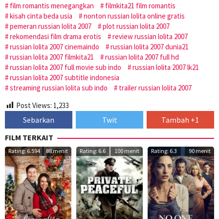
film romantis menegangkan
filmkita21 film romantis
kisah cinta beda usia
nonton russian lolita online gratis
pemeran russian lolita 2007
plot russian lolita 2007
rekomendasi film drama erotis
review russian lolita 2007
russian lolita 2007 cinemaindo
russian lolita 2007 dunia21
russian lolita 2007 filmkita21
russian lolita 2007 full hd
russian lolita 2007 full movie sub indo
russian lolita 2007 lk21
russian lolita 2007 subtitle indonesia
streaming russian lolita sub indo
trailer russian lolita 2007
Post Views:
1,233
Sebarkan
Twit
Tambah +1
FILM TERKAIT
Rating: 6.594
88 menit
Rating: 6.6
100 menit
Rating: 6.3
90 menit