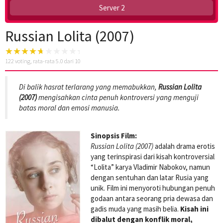
Server 2
Russian Lolita (2007)
122
voting, rata-rata
5.0
dari 10
Di balik hasrat terlarang yang memabukkan,
Russian Lolita
(2007)
mengisahkan cinta penuh kontroversi yang menguji
batas moral dan emosi manusia.
Sinopsis Film:
Russian Lolita (2007)
adalah drama erotis
yang terinspirasi dari kisah kontroversial
“Lolita” karya Vladimir Nabokov, namun
dengan sentuhan dan latar Rusia yang
unik. Film ini menyoroti hubungan penuh
godaan antara seorang pria dewasa dan
gadis muda yang masih belia.
Kisah ini
dibalut dengan konflik moral,