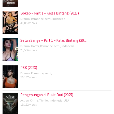
Bokep – Part 1 – Kelas Bintang (2023)
Drama
,
Romance
,
semi
,
Indonesia
31,853 views
Setan Sange – Part 1 – Kelas Bintang (20…
Drama
,
Horror
,
Romance
,
semi
,
Indonesia
23,556 views
PSK (2023)
Drama
,
Romance
,
semi
,
20,147 views
Pengepungan di Bukit Duri (2025)
Action
,
Crime
,
Thriller
,
Indonesia
,
USA
19,122 views