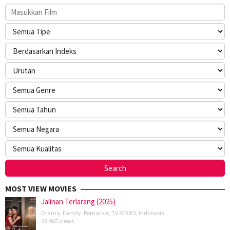
MOST VIEW MOVIES
Jalinan Terlarang (2025)
Drama
,
Family
,
Romance
,
TV SERIES
,
Indonesia
38,965 views