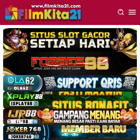
Loncat
ke
konten