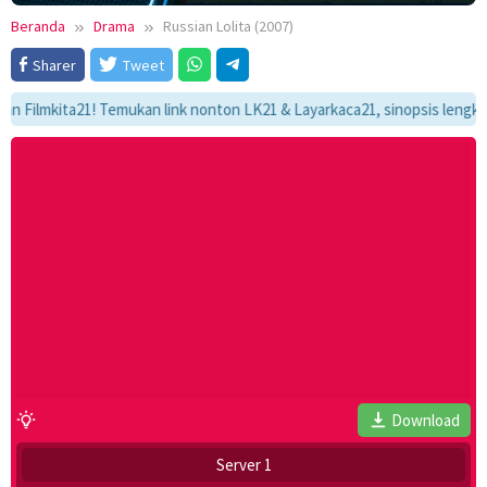
Beranda
Drama
Russian Lolita (2007)
Sharer
Tweet
mkita21! Temukan link nonton LK21 & Layarkaca21, sinopsis lengkap, dan
Download
Server 1