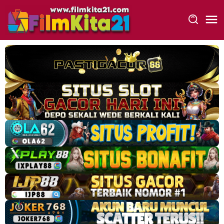
Loncat
ke
konten