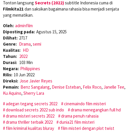
Tonton langsung
Secrets (2022)
subtitle Indonesia cuma di
Filmkita21
dan saksikan bagaimana rahasia bisa menjadi senjata
yang mematikan.
Oleh:
adminfilm
Diposting pada:
Agustus 15, 2025
Dilihat:
2717
Genre:
Drama
,
semi
Kualitas:
HD
Tahun:
2022
Durasi:
103 Min
Negara:
Philippines
Rilis:
10 Jun 2022
Direksi:
Jose Javier Reyes
Pemain:
Benz Sangalang
,
Denise Esteban
,
Felix Roco
,
Janelle Tee
,
Ku Aquino
,
Sherry Lara
adegan tegang secrets 2022
cinemaindo film misteri
download secrets 2022 sub indo
drama menegangkan full hd
drama misteri secrets 2022
drama penuh rahasia
drama thriller terbaik 2022
dunia21 film misteri
film kriminal kualitas bluray
film misteri dengan plot twist