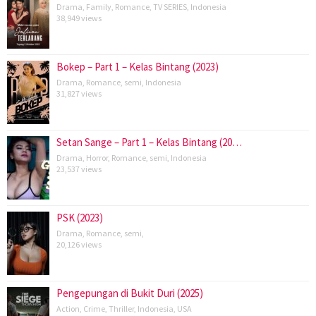
Drama
,
Family
,
Romance
,
TV SERIES
,
Indonesia
38,949 views
Bokep – Part 1 – Kelas Bintang (2023)
Drama
,
Romance
,
semi
,
Indonesia
31,827 views
Setan Sange – Part 1 – Kelas Bintang (20…
Drama
,
Horror
,
Romance
,
semi
,
Indonesia
23,537 views
PSK (2023)
Drama
,
Romance
,
semi
,
20,126 views
Pengepungan di Bukit Duri (2025)
Action
,
Crime
,
Thriller
,
Indonesia
,
USA