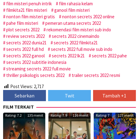
film misteri penuh intrik
film rahasia kelam
filmkita21 film misteri
ganool film misteri
nonton film misteri gratis
nonton secrets 2022 online
pahe film misteri
pemeran utama secrets 2022
plot secrets 2022
rekomendasi film misteri sub indo
review secrets 2022
secrets 2022 cinemaindo
secrets 2022 dunia21
secrets 2022 filmkita21
secrets 2022 full hd
secrets 2022 full movie sub indo
secrets 2022 ganool
secrets 2022 lk21
secrets 2022 pahe
secrets 2022 subtitle indonesia
streaming secrets 2022 full movie
thriller psikologis secrets 2022
trailer secrets 2022 resmi
Post Views:
2,717
Sebarkan
Twit
Tambah +1
FILM TERKAIT
Rating: 7.2
135 menit
Rating: 7.9
116 menit
Rating: 7
123 menit