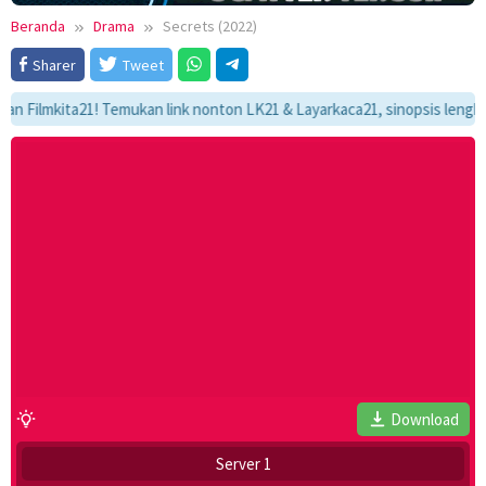
Beranda
Drama
Secrets (2022)
Sharer
Tweet
lmkita21! Temukan link nonton LK21 & Layarkaca21, sinopsis lengkap, dan
Download
Server 1