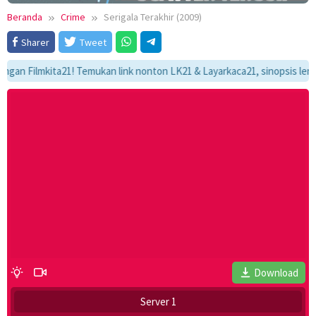
Beranda
Crime
Serigala Terakhir (2009)
Sharer
Tweet
Filmkita21! Temukan link nonton LK21 & Layarkaca21, sinopsis lengkap, d
Download
Server 1