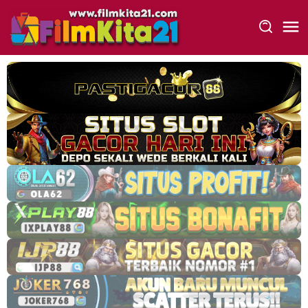
Loncat
ke
konten