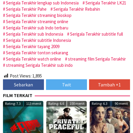
Serigala Terakhir lengkap sub Indonesia
Serigala Terakhir LK21
Serigala Terakhir Pahe
Serigala Terakhir Rebahin
Serigala Terakhir streaming bioskop
Serigala Terakhir streaming online
Serigala Terakhir sub Indo terbaru
Serigala Terakhir sub Indonesia
Serigala Terakhir subtitle full
Serigala Terakhir subtitle Indonesia
Serigala Terakhir tayang 2009
Serigala Terakhir tonton sekarang
Serigala Terakhir watch online
streaming film Serigala Terakhir
streaming Serigala Terakhir sub indo
Post Views:
1,895
Sebarkan
Twit
Tambah +1
FILM TERKAIT
Rating: 7.3
113 menit
Rating: 6.6
100 menit
Rating: 6.3
90 menit