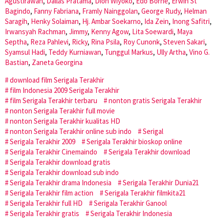
Agustirawan
,
Dallas Pratama
,
Dion Wiyoko
,
Edo Borne
,
Erwin St
Bagindo
,
Fanny Fabriana
,
Framly Nainggolan
,
George Rudy
,
Helman
Saragih
,
Henky Solaiman
,
Hj. Ambar Soekarno
,
Ida Zein
,
Inong Safitri
,
Irwansyah Rachman
,
Jimmy
,
Kenny Agow
,
Lita Soewardi
,
Maya
Septha
,
Reza Pahlevi
,
Ricky
,
Rina Psila
,
Roy Cunonk
,
Steven Sakari
,
Syamsul Hadi
,
Teddy Kurniawan
,
Tunggul Markus
,
Ully Artha
,
Vino G.
Bastian
,
Zaneta Georgina
download film Serigala Terakhir
film Indonesia 2009 Serigala Terakhir
film Serigala Terakhir terbaru
nonton gratis Serigala Terakhir
nonton Serigala Terakhir full movie
nonton Serigala Terakhir kualitas HD
nonton Serigala Terakhir online sub indo
Serigal
Serigala Terakhir 2009
Serigala Terakhir bioskop online
Serigala Terakhir Cinemaindo
Serigala Terakhir download
Serigala Terakhir download gratis
Serigala Terakhir download sub indo
Serigala Terakhir drama Indonesia
Serigala Terakhir Dunia21
Serigala Terakhir film action
Serigala Terakhir filmkita21
Serigala Terakhir full HD
Serigala Terakhir Ganool
Serigala Terakhir gratis
Serigala Terakhir Indonesia