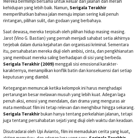
Mereka bermimpi bersama untuk keluar dari jalanan dan meraih
kehidupan yang lebih baik. Namun,
Serigala Terakhir
memperlihatkan bahwa jalan menuju impian sering kali penuh
rintangan, pilihan sulit, dan godaan yang berbahaya.
Saat dewasa, mereka terpisah oleh pilihan hidup masing-masing.
Jarot (Vino G. Bastian) yang pernah menjadi sahabat setia akhirnya
terjebak dalam dunia kejahatan dan organisasi kriminal. Sementara
itu, persahabatan mereka diuji oleh ambisi, cinta, dan pengkhianatan
yang membuat mereka saling berhadapan di sisi yang berbeda.
Serigala Terakhir (2009)
menggali sisi emosional karakter-
karakternya, menampilkan konflik batin dan konsekuensi dari setiap
keputusan yang diambil.
Ketegangan memuncak ketika kelompok ini harus menghadapi
pertarungan besar melawan musuh yang lebih kuat. Adegan laga
penuh aksi, emosi yang mendalam, dan drama yang menguras air
mata membuat film ini tetap relevan dan menghibur hingga sekarang.
Serigala Terakhir
bukan hanya tentang perkelahian jalanan, tetapi
juga tentang persahabatan sejati yang diuji oleh waktu dan keadaan.
Disutradarai oleh Upi Avianto, film ini memadukan cerita yang kuat,
akting memukau, dan adegan laga yang seru.
Serigala Terakhir