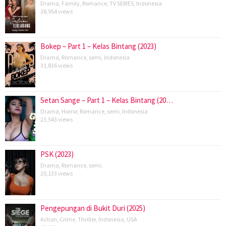
Drama
,
Family
,
Romance
,
TV SERIES
,
Indonesia
38,954 views
Bokep – Part 1 – Kelas Bintang (2023)
Drama
,
Romance
,
semi
,
Indonesia
31,836 views
Setan Sange – Part 1 – Kelas Bintang (20…
Drama
,
Horror
,
Romance
,
semi
,
Indonesia
23,543 views
PSK (2023)
Drama
,
Romance
,
semi
,
20,133 views
Pengepungan di Bukit Duri (2025)
Action
,
Crime
,
Thriller
,
Indonesia
,
USA