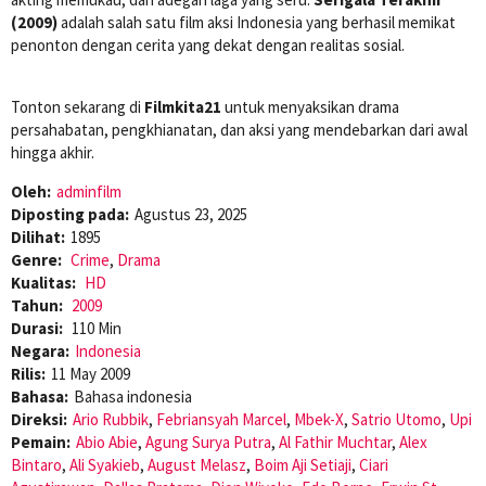
(2009)
adalah salah satu film aksi Indonesia yang berhasil memikat
penonton dengan cerita yang dekat dengan realitas sosial.
Tonton sekarang di
Filmkita21
untuk menyaksikan drama
persahabatan, pengkhianatan, dan aksi yang mendebarkan dari awal
hingga akhir.
Oleh:
adminfilm
Diposting pada:
Agustus 23, 2025
Dilihat:
1895
Genre:
Crime
,
Drama
Kualitas:
HD
Tahun:
2009
Durasi:
110 Min
Negara:
Indonesia
Rilis:
11 May 2009
Bahasa:
Bahasa indonesia
Direksi:
Ario Rubbik
,
Febriansyah Marcel
,
Mbek-X
,
Satrio Utomo
,
Upi
Pemain:
Abio Abie
,
Agung Surya Putra
,
Al Fathir Muchtar
,
Alex
Bintaro
,
Ali Syakieb
,
August Melasz
,
Boim Aji Setiaji
,
Ciari