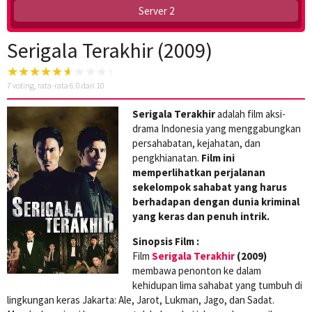
Server 2
Serigala Terakhir (2009)
7
voting, rata-rata
6.0
dari 10
Serigala Terakhir
adalah film aksi-
drama Indonesia yang menggabungkan
persahabatan, kejahatan, dan
pengkhianatan.
Film ini
memperlihatkan perjalanan
sekelompok sahabat yang harus
berhadapan dengan dunia kriminal
yang keras dan penuh intrik.
Sinopsis Film :
Film
Serigala Terakhir
(2009)
membawa penonton ke dalam
kehidupan lima sahabat yang tumbuh di
lingkungan keras Jakarta: Ale, Jarot, Lukman, Jago, dan Sadat.