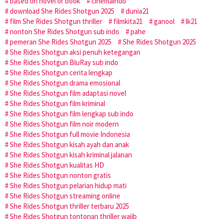
based on novel or book
cinemaindo
download She Rides Shotgun 2025
dunia21
film She Rides Shotgun thriller
filmkita21
ganool
lk21
nonton She Rides Shotgun sub indo
pahe
pemeran She Rides Shotgun 2025
She Rides Shotgun 2025
She Rides Shotgun aksi penuh ketegangan
She Rides Shotgun BluRay sub indo
She Rides Shotgun cerita lengkap
She Rides Shotgun drama emosional
She Rides Shotgun film adaptasi novel
She Rides Shotgun film kriminal
She Rides Shotgun film lengkap sub indo
She Rides Shotgun film noir modern
She Rides Shotgun full movie Indonesia
She Rides Shotgun kisah ayah dan anak
She Rides Shotgun kisah kriminal jalanan
She Rides Shotgun kualitas HD
She Rides Shotgun nonton gratis
She Rides Shotgun pelarian hidup mati
She Rides Shotgun streaming online
She Rides Shotgun thriller terbaru 2025
She Rides Shotgun tontonan thriller wajib