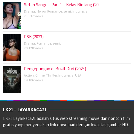
Setan Sange – Part 1 – Kelas Bintang (20…
Drama
,
Horror
,
Romance
,
semi
,
Indonesia
23,537 views
PSK (2023)
Drama
,
Romance
,
semi
,
20,128 views
Pengepungan di Bukit Duri (2025)
Action
,
Crime
,
Thriller
,
Indonesia
,
USA
19,106 views
LK21 – LAYARKACA21
LK21
Layarkaca21 adalah situs web streaming movie dan nonton film
gratis yang menyediakan link download dengan kwalitas gambar HD.