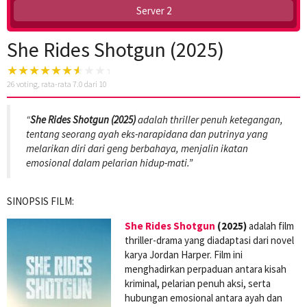
Server 2
She Rides Shotgun (2025)
26
voting, rata-rata
7.0
dari 10
“
She Rides Shotgun (2025)
adalah thriller penuh ketegangan,
tentang seorang ayah eks-narapidana dan putrinya yang
melarikan diri dari geng berbahaya, menjalin ikatan
emosional dalam pelarian hidup-mati.”
SINOPSIS FILM:
She Rides Shotgun
(2025)
adalah film
thriller-drama yang diadaptasi dari novel
karya Jordan Harper. Film ini
menghadirkan perpaduan antara kisah
kriminal, pelarian penuh aksi, serta
hubungan emosional antara ayah dan