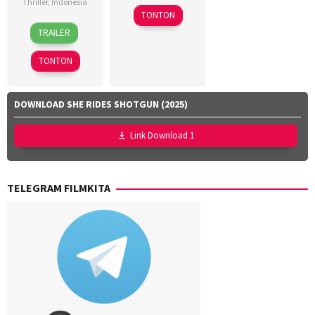
Thriller
,
Indonesia
TONTON
18
Awi
TRAILER
Mar
Suryadi
2026
TONTON
DOWNLOAD SHE RIDES SHOTGUN (2025)
Link Download 1
TELEGRAM FILMKITA