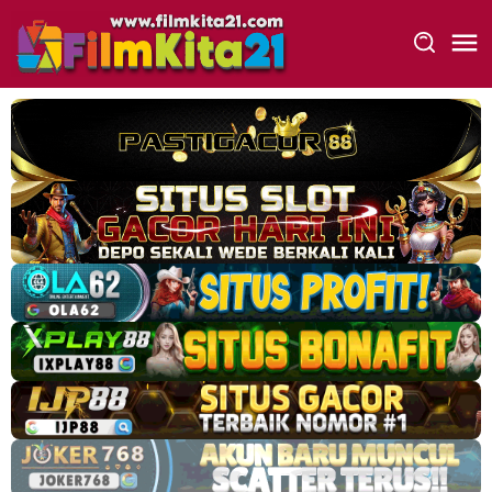
Loncat
ke
konten