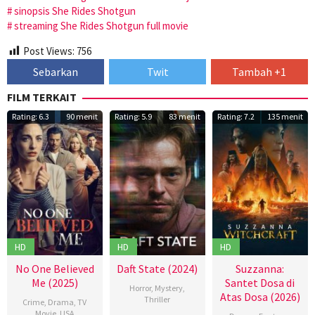
sinopsis She Rides Shotgun
streaming She Rides Shotgun full movie
Post Views:
756
Sebarkan
Twit
Tambah +1
FILM TERKAIT
Rating: 6.3
90 menit
Rating: 5.9
83 menit
Rating: 7.2
135 menit
HD
HD
HD
No One Believed
Daft State (2024)
Suzzanna:
Me (2025)
Santet Dosa di
Horror
,
Mystery
,
Atas Dosa (2026)
Thriller
Crime
,
Drama
,
TV
Movie
,
USA