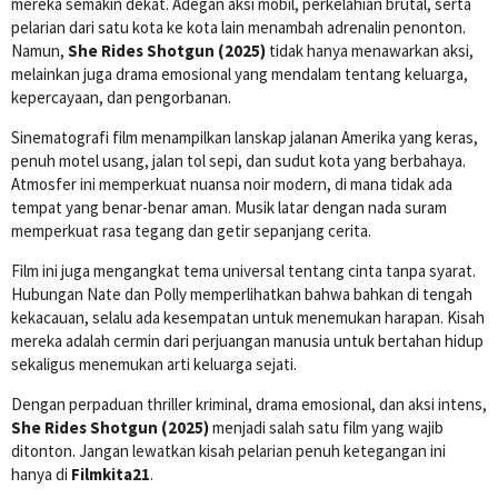
mereka semakin dekat. Adegan aksi mobil, perkelahian brutal, serta
pelarian dari satu kota ke kota lain menambah adrenalin penonton.
Namun,
She Rides Shotgun (2025)
tidak hanya menawarkan aksi,
melainkan juga drama emosional yang mendalam tentang keluarga,
kepercayaan, dan pengorbanan.
Sinematografi film menampilkan lanskap jalanan Amerika yang keras,
penuh motel usang, jalan tol sepi, dan sudut kota yang berbahaya.
Atmosfer ini memperkuat nuansa noir modern, di mana tidak ada
tempat yang benar-benar aman. Musik latar dengan nada suram
memperkuat rasa tegang dan getir sepanjang cerita.
Film ini juga mengangkat tema universal tentang cinta tanpa syarat.
Hubungan Nate dan Polly memperlihatkan bahwa bahkan di tengah
kekacauan, selalu ada kesempatan untuk menemukan harapan. Kisah
mereka adalah cermin dari perjuangan manusia untuk bertahan hidup
sekaligus menemukan arti keluarga sejati.
Dengan perpaduan thriller kriminal, drama emosional, dan aksi intens,
She Rides Shotgun (2025)
menjadi salah satu film yang wajib
ditonton. Jangan lewatkan kisah pelarian penuh ketegangan ini
hanya di
Filmkita21
.