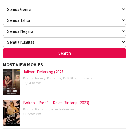
MOST VIEW MOVIES
Jalinan Terlarang (2025)
Drama
,
Family
,
Romance
,
TV SERIES
,
Indonesia
38,949 views
Bokep – Part 1 – Kelas Bintang (2023)
Drama
,
Romance
,
semi
,
Indonesia
31,828 views