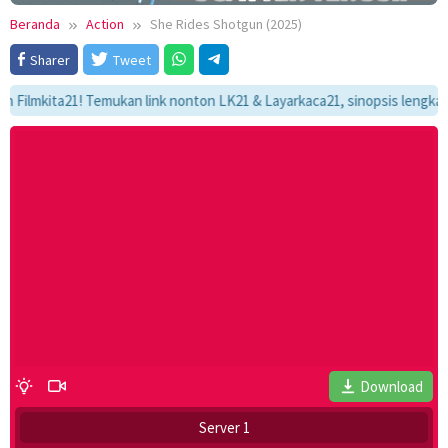
Beranda
Action
She Rides Shotgun (2025)
Sharer
Tweet
kita21! Temukan link nonton LK21 & Layarkaca21, sinopsis lengkap, dan a
Download
Server 1