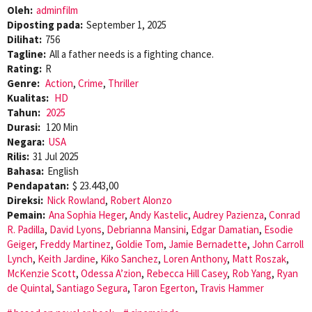
Oleh:
adminfilm
Diposting pada:
September 1, 2025
Dilihat:
756
Tagline:
All a father needs is a fighting chance.
Rating:
R
Genre:
Action
,
Crime
,
Thriller
Kualitas:
HD
Tahun:
2025
Durasi:
120 Min
Negara:
USA
Rilis:
31 Jul 2025
Bahasa:
English
Pendapatan:
$ 23.443,00
Direksi:
Nick Rowland
,
Robert Alonzo
Pemain:
Ana Sophia Heger
,
Andy Kastelic
,
Audrey Pazienza
,
Conrad
R. Padilla
,
David Lyons
,
Debrianna Mansini
,
Edgar Damatian
,
Esodie
Geiger
,
Freddy Martinez
,
Goldie Tom
,
Jamie Bernadette
,
John Carroll
Lynch
,
Keith Jardine
,
Kiko Sanchez
,
Loren Anthony
,
Matt Roszak
,
McKenzie Scott
,
Odessa A’zion
,
Rebecca Hill Casey
,
Rob Yang
,
Ryan
de Quintal
,
Santiago Segura
,
Taron Egerton
,
Travis Hammer