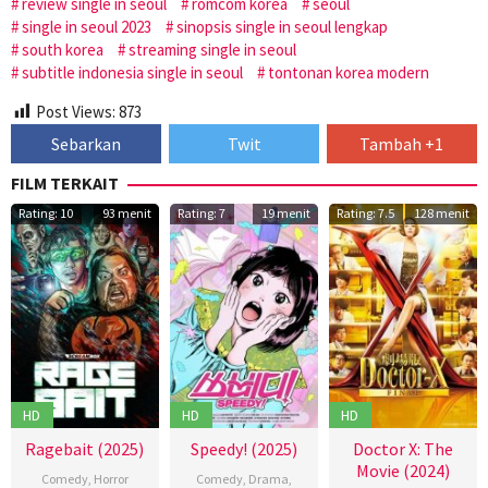
review single in seoul
romcom korea
seoul
single in seoul 2023
sinopsis single in seoul lengkap
south korea
streaming single in seoul
subtitle indonesia single in seoul
tontonan korea modern
Post Views:
873
Sebarkan
Twit
Tambah +1
FILM TERKAIT
Rating: 10
93 menit
Rating: 7
19 menit
Rating: 7.5
128 menit
HD
HD
HD
Ragebait (2025)
Speedy! (2025)
Doctor X: The
Movie (2024)
Comedy
,
Horror
Comedy
,
Drama
,