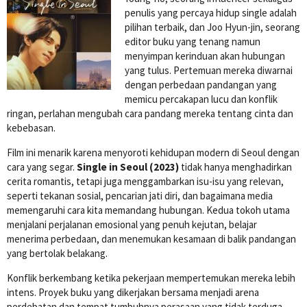
penulis yang percaya hidup single adalah
pilihan terbaik, dan Joo Hyun-jin, seorang
editor buku yang tenang namun
menyimpan kerinduan akan hubungan
yang tulus. Pertemuan mereka diwarnai
dengan perbedaan pandangan yang
memicu percakapan lucu dan konflik
ringan, perlahan mengubah cara pandang mereka tentang cinta dan
kebebasan.
Film ini menarik karena menyoroti kehidupan modern di Seoul dengan
cara yang segar.
Single in Seoul (2023)
tidak hanya menghadirkan
cerita romantis, tetapi juga menggambarkan isu-isu yang relevan,
seperti tekanan sosial, pencarian jati diri, dan bagaimana media
memengaruhi cara kita memandang hubungan. Kedua tokoh utama
menjalani perjalanan emosional yang penuh kejutan, belajar
menerima perbedaan, dan menemukan kesamaan di balik pandangan
yang bertolak belakang.
Konflik berkembang ketika pekerjaan mempertemukan mereka lebih
intens. Proyek buku yang dikerjakan bersama menjadi arena
perdebatan dan tempat tumbuhnya perasaan yang tidak terduga.