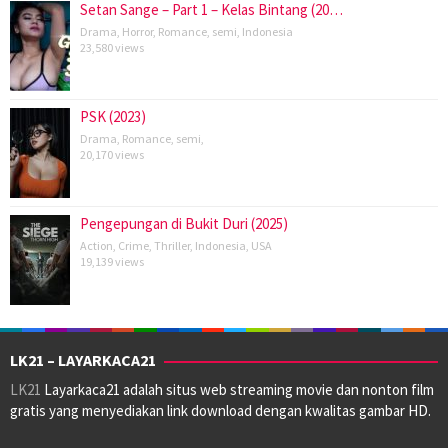
Setan Sange – Part 1 – Kelas Bintang (20…
Drama
,
Horror
,
Romance
,
semi
,
Indonesia
23,580 views
PSK (2023)
Drama
,
Romance
,
semi
,
20,170 views
Pengepungan di Bukit Duri (2025)
Action
,
Crime
,
Thriller
,
Indonesia
,
USA
19,139 views
LK21 – LAYARKACA21
LK21
Layarkaca21 adalah situs web streaming movie dan nonton film
gratis yang menyediakan link download dengan kwalitas gambar HD.