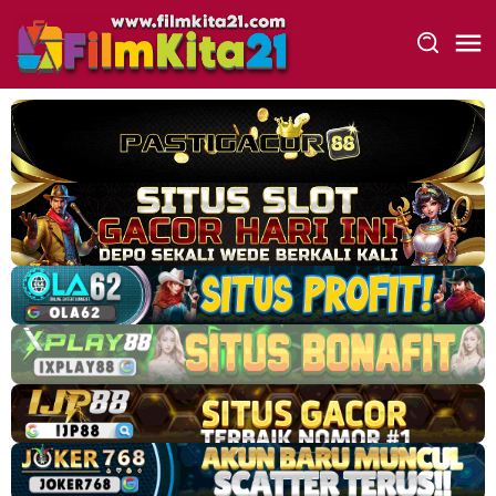
Loncat
ke
konten