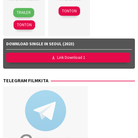
11
Christopher
1
Crystal
TONTON
TRAILER
Apr
Giroux
,
Nov
Staryk
,
2026
Jonathan
2024
Haley
TONTON
Markou
Charney
,
Kate
Hastmann
,
DOWNLOAD SINGLE IN SEOUL (2023)
Kevin
Thomson
,
Link Download 1
Robin
Dunne
TELEGRAM FILMKITA