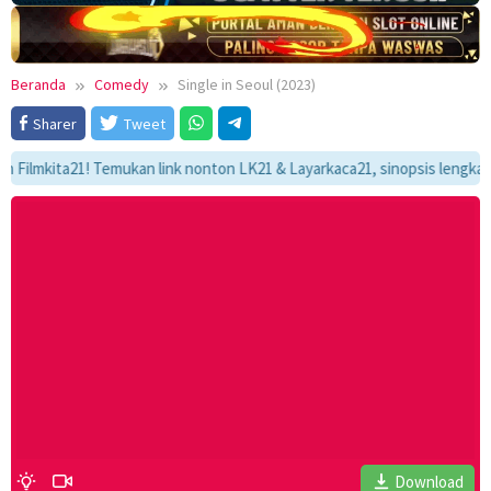
Beranda
Comedy
Single in Seoul (2023)
Sharer
Tweet
kita21! Temukan link nonton LK21 & Layarkaca21, sinopsis lengkap, dan 
Download