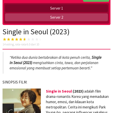
Server 1
Server 2
Single in Seoul (2023)
14
voting, rata-rata
6.0
dari 10
“Ketika dua dunia bertabrakan di kota penuh cerita,
Single
in Seoul (2023)
mengisahkan cinta, tawa, dan perjalanan
emosional yang membuat setiap pertemuan berarti.”
SINOPSIS FILM:
Single in Seoul
(2023)
adalah film
drama-romantis Korea yang memadukan
humor, emosi, dan kilauan kota
metropolitan. Cerita ini mengikuti Park
Young-ho, seorang influencer sekaligus