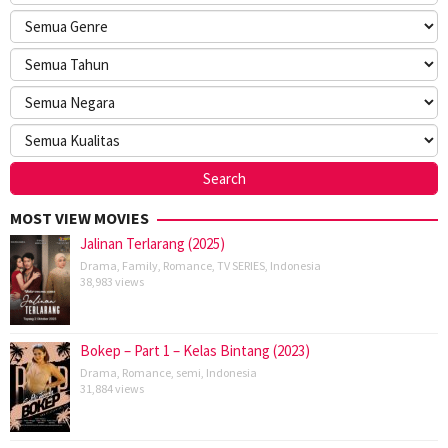
MOST VIEW MOVIES
Jalinan Terlarang (2025)
Drama
,
Family
,
Romance
,
TV SERIES
,
Indonesia
38,983 views
Bokep – Part 1 – Kelas Bintang (2023)
Drama
,
Romance
,
semi
,
Indonesia
31,884 views