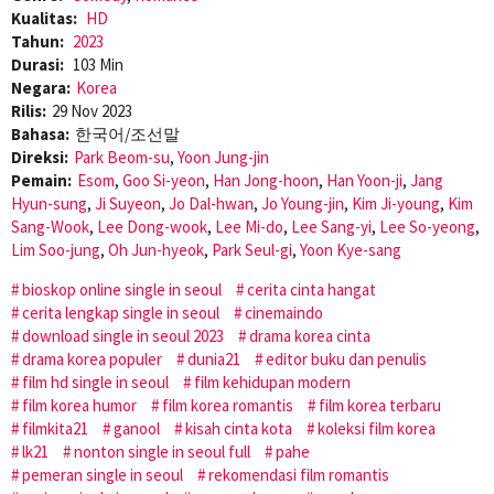
Kualitas:
HD
Tahun:
2023
Durasi:
103 Min
Negara:
Korea
Rilis:
29 Nov 2023
Bahasa:
한국어/조선말
Direksi:
Park Beom-su
,
Yoon Jung-jin
Pemain:
Esom
,
Goo Si-yeon
,
Han Jong-hoon
,
Han Yoon-ji
,
Jang
Hyun-sung
,
Ji Suyeon
,
Jo Dal-hwan
,
Jo Young-jin
,
Kim Ji-young
,
Kim
Sang-Wook
,
Lee Dong-wook
,
Lee Mi-do
,
Lee Sang-yi
,
Lee So-yeong
,
Lim Soo-jung
,
Oh Jun-hyeok
,
Park Seul-gi
,
Yoon Kye-sang
bioskop online single in seoul
cerita cinta hangat
cerita lengkap single in seoul
cinemaindo
download single in seoul 2023
drama korea cinta
drama korea populer
dunia21
editor buku dan penulis
film hd single in seoul
film kehidupan modern
film korea humor
film korea romantis
film korea terbaru
filmkita21
ganool
kisah cinta kota
koleksi film korea
lk21
nonton single in seoul full
pahe
pemeran single in seoul
rekomendasi film romantis