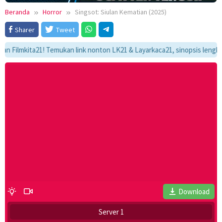
Beranda
Horror
Singsot: Siulan Kematian (2025)
Sharer
Tweet
lmkita21! Temukan link nonton LK21 & Layarkaca21, sinopsis lengkap, da
Download
Server 1