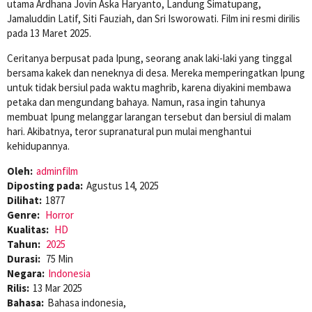
utama Ardhana Jovin Aska Haryanto, Landung Simatupang,
Jamaluddin Latif, Siti Fauziah, dan Sri Isworowati. Film ini resmi dirilis
pada 13 Maret 2025.
Ceritanya berpusat pada Ipung, seorang anak laki-laki yang tinggal
bersama kakek dan neneknya di desa. Mereka memperingatkan Ipung
untuk tidak bersiul pada waktu maghrib, karena diyakini membawa
petaka dan mengundang bahaya. Namun, rasa ingin tahunya
membuat Ipung melanggar larangan tersebut dan bersiul di malam
hari. Akibatnya, teror supranatural pun mulai menghantui
kehidupannya.
Oleh:
adminfilm
Diposting pada:
Agustus 14, 2025
Dilihat:
1877
Genre:
Horror
Kualitas:
HD
Tahun:
2025
Durasi:
75 Min
Negara:
Indonesia
Rilis:
13 Mar 2025
Bahasa:
Bahasa indonesia,