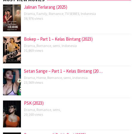
Jalinan Terlarang (2025)
Drama
,
Family
,
Romance
,
TV SERIES
,
Indonesia
38,976 views
Bokep – Part 1 – Kelas Bintang (2023)
Drama
,
Romance
,
semi
,
Indonesia
31,869 views
Setan Sange – Part 1 – Kelas Bintang (20…
Drama
,
Horror
,
Romance
,
semi
,
Indonesia
23,569 views
PSK (2023)
Drama
,
Romance
,
semi
,
20,160 views