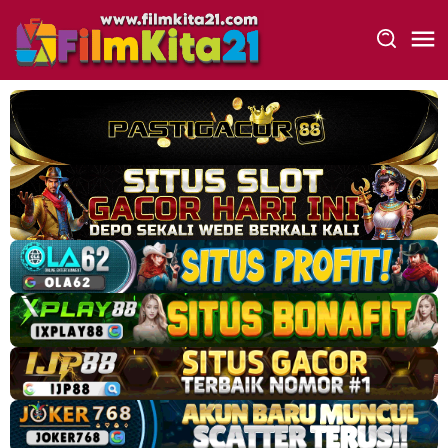
Loncat
ke
konten