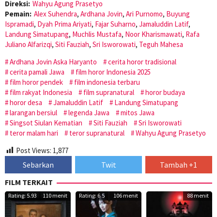
Direksi:
Wahyu Agung Prasetyo
Pemain:
Alex Suhendra
,
Ardhana Jovin
,
Ari Purnomo
,
Buyung
Ispramadi
,
Dyah Prima Ariyati
,
Fajar Suharno
,
Jamaluddin Latif
,
Landung Simatupang
,
Muchlis Mustafa
,
Noor Kharismawati
,
Rafa
Juliano Alfarizqi
,
Siti Fauziah
,
Sri Isworowati
,
Teguh Mahesa
Ardhana Jovin Aska Haryanto
cerita horor tradisional
cerita pamali Jawa
film horor Indonesia 2025
film horor pendek
film indonesia terbaru
film rakyat Indonesia
film supranatural
horor budaya
horor desa
Jamaluddin Latif
Landung Simatupang
larangan bersiul
legenda Jawa
mitos Jawa
Singsot Siulan Kematian
Siti Fauziah
Sri Isworowati
teror malam hari
teror supranatural
Wahyu Agung Prasetyo
Post Views:
1,877
Sebarkan
Twit
Tambah +1
FILM TERKAIT
Rating: 5.93
110 menit
Rating: 6.5
106 menit
88 menit