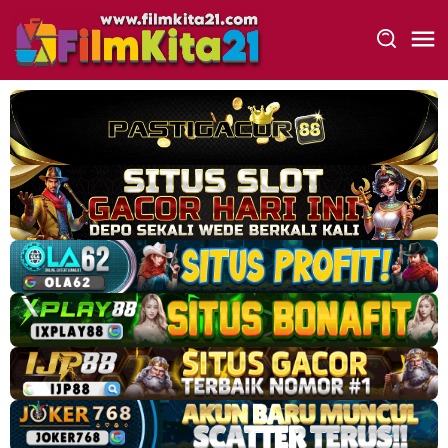
Loncat
ke
konten