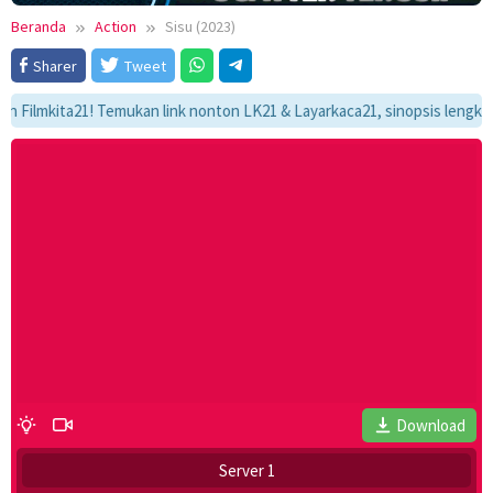
Beranda
Action
Sisu (2023)
Sharer
Tweet
kita21! Temukan link nonton LK21 & Layarkaca21, sinopsis lengkap, dan 
Download
Server 1