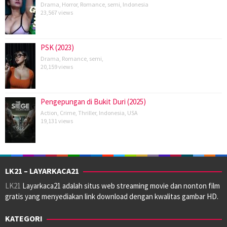
Drama
,
Horror
,
Romance
,
semi
,
Indonesia
23,567 views
PSK (2023)
Drama
,
Romance
,
semi
,
20,159 views
Pengepungan di Bukit Duri (2025)
Action
,
Crime
,
Thriller
,
Indonesia
,
USA
19,131 views
LK21 – LAYARKACA21
LK21
Layarkaca21 adalah situs web streaming movie dan nonton film
gratis yang menyediakan link download dengan kwalitas gambar HD.
KATEGORI