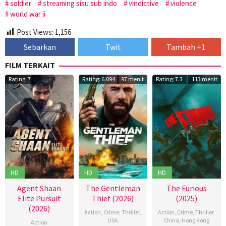
soldier
streaming sisu sub indo
vindictive
violence
world war ii
Post Views:
1,156
Sebarkan
Twit
Tambah +1
FILM TERKAIT
Rating: 7
Rating: 6.094
97 menit
Rating: 7.3
113 menit
HD
HD
HD
Agent Shaan
The Gentleman
The Furious
Elite Pursuit
Thief (2026)
(2025)
(2026)
Action
,
Crime
,
Thriller
,
Action
,
Crime
,
Thriller
,
USA
China
,
Hong Kong
Action