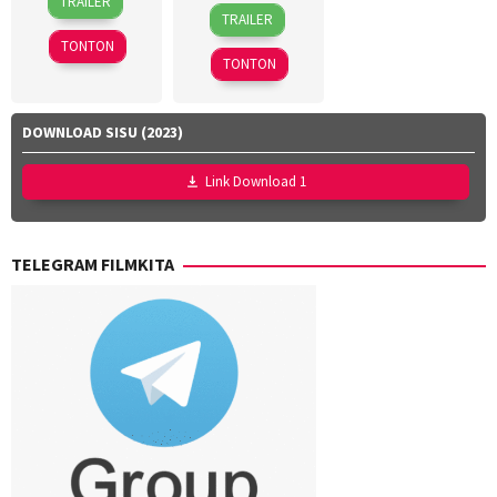
TRAILER
30
Sandra
Oct
O'Connor
TRAILER
Apr
Sciberras
2012
TONTON
2026
TONTON
DOWNLOAD SISU (2023)
Link Download 1
TELEGRAM FILMKITA