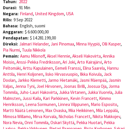
Tahun:
2022
Durasi:
91 Min
Negara:
Finland
,
United Kingdom
,
USA
Rilis:
9 Sep 2022
Bahasa:
English, suomi
Anggaran:
$ 6.600.000,00
Pendapatan:
$ 14.281.199,00
Direksi:
Jalmari Helander
,
Jani Pinomaa
,
Minna Hyypiö
,
Olli Kasper
,
Pia Nurmi
,
Tuula Nikkola
Pemain:
Aamu Milonoff
,
Aksel Hennie
,
Akseli Hakovirta
,
Annika
Moisio
,
Anssi-Pekka Fredriksson
,
Ari Joki
,
Arto Kairajärvi
,
Arto
Peltomäki
,
Arttu Kapulainen
,
Eemeli Franssi
,
Elina Saarela
,
Hannu
Anttila
,
Henri Koljonen
,
Iisko Hirvasvuopio
,
Ilkka Koivula
,
Jack
Doolan
,
Jarkko Klemetti
,
Jarmo Hietamäki
,
Jasmi Mäenpää
,
Jasmin
Valjas
,
Jenna Tyni
,
Joel Hirvonen
,
Joonas Brilli
,
Joosua Oja
,
Jorma
Tommila
,
Juho-Lauri Hakovirta
,
Jukka Virtanen
,
Jukka Vuorela
,
Julia
Malmsten
,
Jussi Kaila
,
Kari Parkkinen
,
Kevin Francett
,
Kimmo
Henriksson
,
Leena Sormunen
,
Linnea Vilppunen
,
Mario Esposito
,
Martti Näätä Leinonen
,
Max Ovaska
,
Miia Heikkinen
,
Mila Leppälä
,
Mimosa Willamo
,
Mirva Korvala
,
Nicholas Francett
,
Nikita Makkojev
,
Nora Nevia
,
Onni Tommila
,
Oskari Skyttä
,
Pekka Huotari
,
Pekka
Laakso
,
Pekka Virkkunen
,
Pietari Paappanen
,
Risto Korhonen
,
Sakari