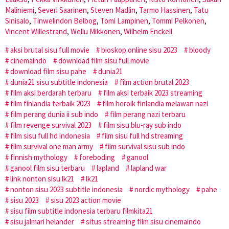
Maliniemi
,
Severi Saarinen
,
Steven Madlin
,
Tarmo Hassinen
,
Tatu
Sinisalo
,
Tinwelindon Belbog
,
Tomi Lampinen
,
Tommi Pelkonen
,
Vincent Willestrand
,
Wellu Mikkonen
,
Wilhelm Enckell
aksi brutal sisu full movie
bioskop online sisu 2023
bloody
cinemaindo
download film sisu full movie
download film sisu pahe
dunia21
dunia21 sisu subtitle indonesia
film action brutal 2023
film aksi berdarah terbaru
film aksi terbaik 2023 streaming
film finlandia terbaik 2023
film heroik finlandia melawan nazi
film perang dunia ii sub indo
film perang nazi terbaru
film revenge survival 2023
film sisu blu-ray sub indo
film sisu full hd indonesia
film sisu full hd streaming
film survival one man army
film survival sisu sub indo
finnish mythology
foreboding
ganool
ganool film sisu terbaru
lapland
lapland war
link nonton sisu lk21
lk21
nonton sisu 2023 subtitle indonesia
nordic mythology
pahe
sisu 2023
sisu 2023 action movie
sisu film subtitle indonesia terbaru filmkita21
sisu jalmari helander
situs streaming film sisu cinemaindo