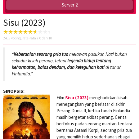
Server 2
Sisu (2023)
2418
voting, rata-rata
7.0
dari 10
“
Keberanian seorang pria tua
melawan pasukan Nazi bukan
sekadar kisah perang, tetapi
legenda hidup tentang
kehormatan, balas dendam, dan keteguhan hati
di tanah
Finlandia.”
SINOPSIS:
Film
Sisu (2023)
menghadirkan kisah
menegangkan yang berlatar di akhir
Perang Dunia II, ketika tanah Finlandia
masih bergetar akibat perang. Cerita
berfokus pada seorang mantan tentara
bernama Aatami Korpi, seorang pria tua
yang memilih hidup sederhana sebagai