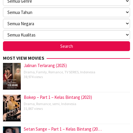
MOST VIEW MOVIES
Jalinan Terlarang (2025)
Drama
,
Family
,
Romance
,
TV SERIES
,
Indonesia
38,974 views
Bokep – Part 1 – Kelas Bintang (2023)
Drama
,
Romance
,
semi
,
Indonesia
31,867 views
Setan Sange – Part 1 – Kelas Bintang (20…