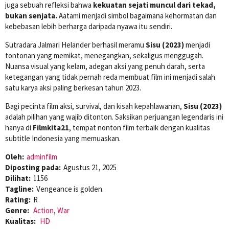
juga sebuah refleksi bahwa
kekuatan sejati muncul dari tekad,
bukan senjata.
Aatami menjadi simbol bagaimana kehormatan dan
kebebasan lebih berharga daripada nyawa itu sendiri.
Sutradara Jalmari Helander berhasil meramu
Sisu (2023)
menjadi
tontonan yang memikat, menegangkan, sekaligus menggugah.
Nuansa visual yang kelam, adegan aksi yang penuh darah, serta
ketegangan yang tidak pernah reda membuat film ini menjadi salah
satu karya aksi paling berkesan tahun 2023.
Bagi pecinta film aksi, survival, dan kisah kepahlawanan,
Sisu (2023)
adalah pilihan yang wajib ditonton. Saksikan perjuangan legendaris ini
hanya di
Filmkita21
, tempat nonton film terbaik dengan kualitas
subtitle Indonesia yang memuaskan.
Oleh:
adminfilm
Diposting pada:
Agustus 21, 2025
Dilihat:
1156
Tagline:
Vengeance is golden.
Rating:
R
Genre:
Action
,
War
Kualitas:
HD