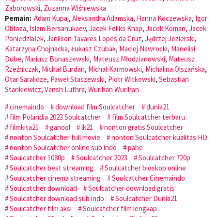
Zaborowski
,
Zuzanna Wiśniewska
Pemain:
Adam Kupaj
,
Aleksandra Adamska
,
Hanna Koczewska
,
Igor
Obłoza
,
Islam Bersanukaev
,
Jacek Feliks Knap
,
Jacek Koman
,
Jacek
Poniedziałek
,
Janilson Tavares Lopes da Cruz
,
Jędrzej Jezierski
,
Katarzyna Chojnacka
,
Łukasz Czubak
,
Maciej Nawrocki
,
Manelisi
Dube
,
Mariusz Bonaszewski
,
Mateusz Młodzianowski
,
Mateusz
Rzeźniczak
,
Michał Burdan
,
Michał Karmowski
,
Michalina Olszańska
,
Otar Saralidze
,
Paweł Staszewski
,
Piotr Witkowski
,
Sebastian
Stankiewicz
,
Vansh Luthra
,
Wurihan Wurihan
cinemaindo
download film Soulcatcher
dunia21
film Polandia 2023 Soulcatcher
film Soulcatcher terbaru
filmkita21
ganool
lk21
nonton gratis Soulcatcher
nonton Soulcatcher full movie
nonton Soulcatcher kualitas HD
nonton Soulcatcher online sub indo
pahe
Soulcatcher 1080p
Soulcatcher 2023
Soulcatcher 720p
Soulcatcher best streaming
Soulcatcher bioskop online
Soulcatcher cinema streaming
Soulcatcher Cinemaindo
Soulcatcher download
Soulcatcher download gratis
Soulcatcher download sub indo
Soulcatcher Dunia21
Soulcatcher film aksi
Soulcatcher film lengkap