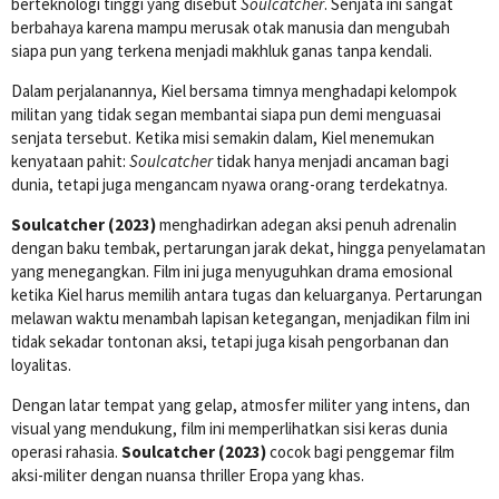
berteknologi tinggi yang disebut
Soulcatcher
. Senjata ini sangat
berbahaya karena mampu merusak otak manusia dan mengubah
siapa pun yang terkena menjadi makhluk ganas tanpa kendali.
Dalam perjalanannya, Kiel bersama timnya menghadapi kelompok
militan yang tidak segan membantai siapa pun demi menguasai
senjata tersebut. Ketika misi semakin dalam, Kiel menemukan
kenyataan pahit:
Soulcatcher
tidak hanya menjadi ancaman bagi
dunia, tetapi juga mengancam nyawa orang-orang terdekatnya.
Soulcatcher (2023)
menghadirkan adegan aksi penuh adrenalin
dengan baku tembak, pertarungan jarak dekat, hingga penyelamatan
yang menegangkan. Film ini juga menyuguhkan drama emosional
ketika Kiel harus memilih antara tugas dan keluarganya. Pertarungan
melawan waktu menambah lapisan ketegangan, menjadikan film ini
tidak sekadar tontonan aksi, tetapi juga kisah pengorbanan dan
loyalitas.
Dengan latar tempat yang gelap, atmosfer militer yang intens, dan
visual yang mendukung, film ini memperlihatkan sisi keras dunia
operasi rahasia.
Soulcatcher (2023)
cocok bagi penggemar film
aksi-militer dengan nuansa thriller Eropa yang khas.