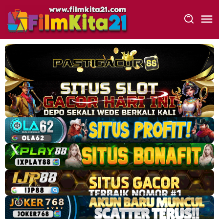
Loncat
ke
konten