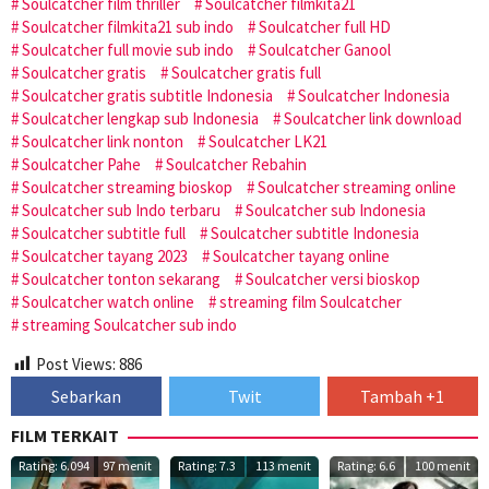
Soulcatcher film thriller
Soulcatcher filmkita21
Soulcatcher filmkita21 sub indo
Soulcatcher full HD
Soulcatcher full movie sub indo
Soulcatcher Ganool
Soulcatcher gratis
Soulcatcher gratis full
Soulcatcher gratis subtitle Indonesia
Soulcatcher Indonesia
Soulcatcher lengkap sub Indonesia
Soulcatcher link download
Soulcatcher link nonton
Soulcatcher LK21
Soulcatcher Pahe
Soulcatcher Rebahin
Soulcatcher streaming bioskop
Soulcatcher streaming online
Soulcatcher sub Indo terbaru
Soulcatcher sub Indonesia
Soulcatcher subtitle full
Soulcatcher subtitle Indonesia
Soulcatcher tayang 2023
Soulcatcher tayang online
Soulcatcher tonton sekarang
Soulcatcher versi bioskop
Soulcatcher watch online
streaming film Soulcatcher
streaming Soulcatcher sub indo
Post Views:
886
Sebarkan
Twit
Tambah +1
FILM TERKAIT
Rating: 6.094
97 menit
Rating: 7.3
113 menit
Rating: 6.6
100 menit