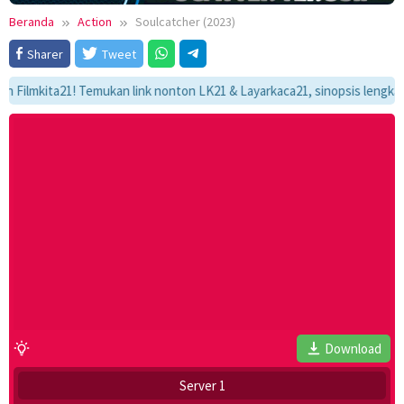
Beranda
Action
Soulcatcher (2023)
Sharer
Tweet
mkita21! Temukan link nonton LK21 & Layarkaca21, sinopsis lengkap, dan 
Download
Server 1