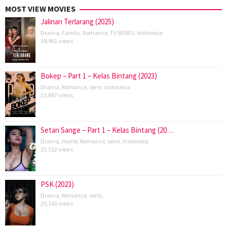
MOST VIEW MOVIES
Jalinan Terlarang (2025)
Drama
,
Family
,
Romance
,
TV SERIES
,
Indonesia
38,961 views
Bokep – Part 1 – Kelas Bintang (2023)
Drama
,
Romance
,
semi
,
Indonesia
31,847 views
Setan Sange – Part 1 – Kelas Bintang (20…
Drama
,
Horror
,
Romance
,
semi
,
Indonesia
23,552 views
PSK (2023)
Drama
,
Romance
,
semi
,
20,143 views