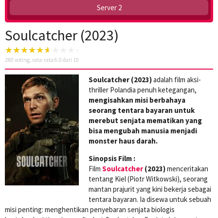
Server 2
Soulcatcher (2023)
280
voting, rata-rata
6.0
dari 10
Soulcatcher (2023)
adalah film aksi-
thriller Polandia penuh ketegangan,
mengisahkan misi berbahaya
seorang tentara bayaran untuk
merebut senjata mematikan yang
bisa mengubah manusia menjadi
monster haus darah.
Sinopsis Film :
Film
Soulcatcher
(2023)
menceritakan
tentang Kiel (Piotr Witkowski), seorang
mantan prajurit yang kini bekerja sebagai
tentara bayaran. Ia disewa untuk sebuah
misi penting: menghentikan penyebaran senjata biologis