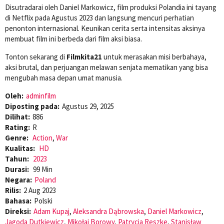
Disutradarai oleh Daniel Markowicz, film produksi Polandia ini tayang
di Netflix pada Agustus 2023 dan langsung mencuri perhatian
penonton internasional. Keunikan cerita serta intensitas aksinya
membuat film ini berbeda dari film aksi biasa.
Tonton sekarang di
Filmkita21
untuk merasakan misi berbahaya,
aksi brutal, dan perjuangan melawan senjata mematikan yang bisa
mengubah masa depan umat manusia.
Oleh:
adminfilm
Diposting pada:
Agustus 29, 2025
Dilihat:
886
Rating:
R
Genre:
Action
,
War
Kualitas:
HD
Tahun:
2023
Durasi:
99 Min
Negara:
Poland
Rilis:
2 Aug 2023
Bahasa:
Polski
Direksi:
Adam Kupaj
,
Aleksandra Dąbrowska
,
Daniel Markowicz
,
Jagoda Dutkiewicz
,
Mikołaj Borowy
,
Patrycja Reszke
,
Stanisław