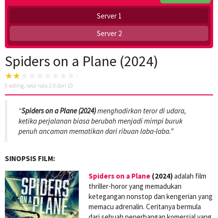
Server 1
Server 2
Spiders on a Plane (2024)
5
voting, rata-rata
2.0
dari 10
“
Spiders on a Plane (2024)
menghadirkan teror di udara,
ketika perjalanan biasa berubah menjadi mimpi buruk
penuh ancaman mematikan dari ribuan laba-laba.”
SINOPSIS FILM:
Spiders on a Plane
(2024)
adalah film
thriller-horor yang memadukan
ketegangan nonstop dan kengerian yang
memacu adrenalin. Ceritanya bermula
dari sebuah penerbangan komersial yang