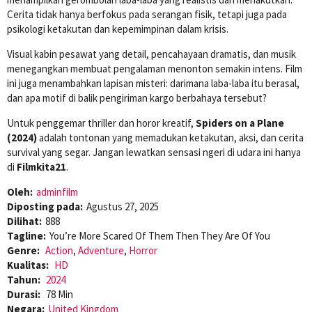
Cerita tidak hanya berfokus pada serangan fisik, tetapi juga pada
psikologi ketakutan dan kepemimpinan dalam krisis.
Visual kabin pesawat yang detail, pencahayaan dramatis, dan musik
menegangkan membuat pengalaman menonton semakin intens. Film
ini juga menambahkan lapisan misteri: darimana laba-laba itu berasal,
dan apa motif di balik pengiriman kargo berbahaya tersebut?
Untuk penggemar thriller dan horor kreatif,
Spiders on a Plane
(2024)
adalah tontonan yang memadukan ketakutan, aksi, dan cerita
survival yang segar. Jangan lewatkan sensasi ngeri di udara ini hanya
di
Filmkita21
.
Oleh:
adminfilm
Diposting pada:
Agustus 27, 2025
Dilihat:
888
Tagline:
You’re More Scared Of Them Then They Are Of You
Genre:
Action
,
Adventure
,
Horror
Kualitas:
HD
Tahun:
2024
Durasi:
78 Min
Negara:
United Kingdom