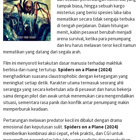
tampak biasa, hingga sebuah kargo
misterius yang berisi spesies laba-laba
mematikan secara tidak sengaja terbuka
di tengah perjalanan. Dalam hitungan
menit, kabin pesawat berubah menjadi
arena survival, ketika para penumpang
dan kru harus melawan teror kecil namun
mematikan yang datang dari segala arah.
Film ini menyoroti ketakutan dasar manusia terhadap makhluk
berbisa dan ruang tertutup.
Spiders on a Plane (2024)
menghadirkan suasana claustrophobic dengan ketegangan yang
meningkat setiap detik. Karakter utama termasuk seorang ahli
serangga yang secara kebetulan ada di pesawat dan harus bekerja
sama dengan pilot dan awak untuk menemukan cara mengendalikan
situasi, sementara rasa panik dan konflik antar penumpang makin
memperburuk keadaan.
Pertarungan melawan predator kecil ini dibalut dengan drama
emosional dan keputusan sulit.
Spiders on a Plane (2024)
memberikan kombinasi aksi cepat, efek praktis, dan CGI untuk
menampilkan gerombolan laba-laba yang realistis dan menakutkan.