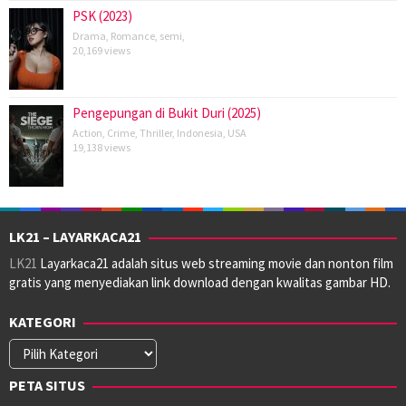
PSK (2023)
Drama
,
Romance
,
semi
,
20,169 views
Pengepungan di Bukit Duri (2025)
Action
,
Crime
,
Thriller
,
Indonesia
,
USA
19,138 views
LK21 – LAYARKACA21
LK21
Layarkaca21 adalah situs web streaming movie dan nonton film
gratis yang menyediakan link download dengan kwalitas gambar HD.
KATEGORI
Kategori
PETA SITUS