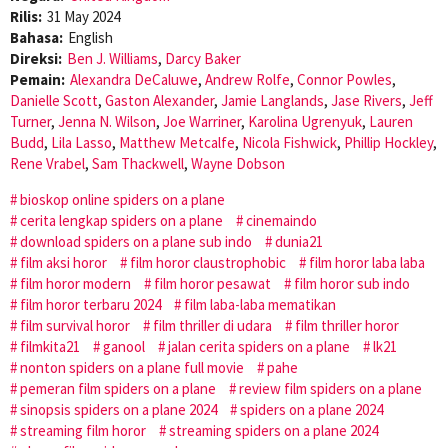
Rilis:
31 May 2024
Bahasa:
English
Direksi:
Ben J. Williams
,
Darcy Baker
Pemain:
Alexandra DeCaluwe
,
Andrew Rolfe
,
Connor Powles
,
Danielle Scott
,
Gaston Alexander
,
Jamie Langlands
,
Jase Rivers
,
Jeff
Turner
,
Jenna N. Wilson
,
Joe Warriner
,
Karolina Ugrenyuk
,
Lauren
Budd
,
Lila Lasso
,
Matthew Metcalfe
,
Nicola Fishwick
,
Phillip Hockley
,
Rene Vrabel
,
Sam Thackwell
,
Wayne Dobson
bioskop online spiders on a plane
cerita lengkap spiders on a plane
cinemaindo
download spiders on a plane sub indo
dunia21
film aksi horor
film horor claustrophobic
film horor laba laba
film horor modern
film horor pesawat
film horor sub indo
film horor terbaru 2024
film laba-laba mematikan
film survival horor
film thriller di udara
film thriller horor
filmkita21
ganool
jalan cerita spiders on a plane
lk21
nonton spiders on a plane full movie
pahe
pemeran film spiders on a plane
review film spiders on a plane
sinopsis spiders on a plane 2024
spiders on a plane 2024
streaming film horor
streaming spiders on a plane 2024