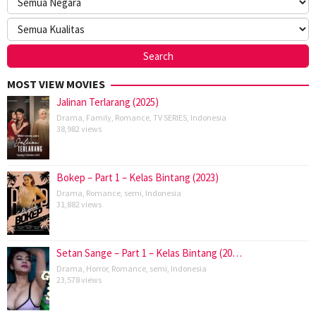
MOST VIEW MOVIES
Jalinan Terlarang (2025)
Drama
,
Family
,
Romance
,
TV SERIES
,
Indonesia
38,982 views
Bokep – Part 1 – Kelas Bintang (2023)
Drama
,
Romance
,
semi
,
Indonesia
31,882 views
Setan Sange – Part 1 – Kelas Bintang (20…
Drama
,
Horror
,
Romance
,
semi
,
Indonesia
23,578 views