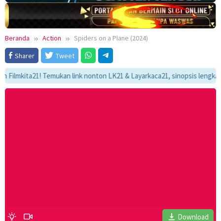
Beranda
Action
Spiders on a Plane (2024)
Sharer
Tweet
kita21! Temukan link nonton LK21 & Layarkaca21, sinopsis lengkap, dan a
Download