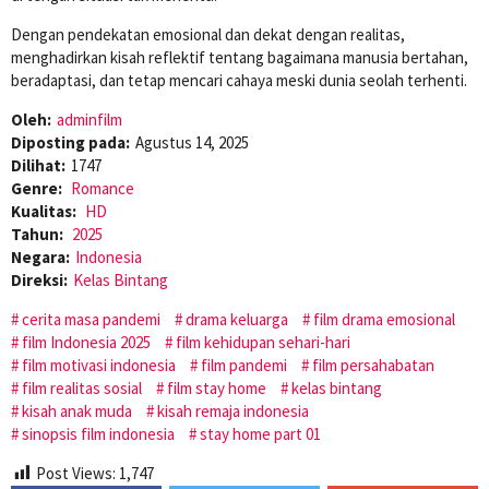
Dengan pendekatan emosional dan dekat dengan realitas,
menghadirkan kisah reflektif tentang bagaimana manusia bertahan,
beradaptasi, dan tetap mencari cahaya meski dunia seolah terhenti.
Oleh:
adminfilm
Diposting pada:
Agustus 14, 2025
Dilihat:
1747
Genre:
Romance
Kualitas:
HD
Tahun:
2025
Negara:
Indonesia
Direksi:
Kelas Bintang
cerita masa pandemi
drama keluarga
film drama emosional
film Indonesia 2025
film kehidupan sehari-hari
film motivasi indonesia
film pandemi
film persahabatan
film realitas sosial
film stay home
kelas bintang
kisah anak muda
kisah remaja indonesia
sinopsis film indonesia
stay home part 01
Post Views:
1,747