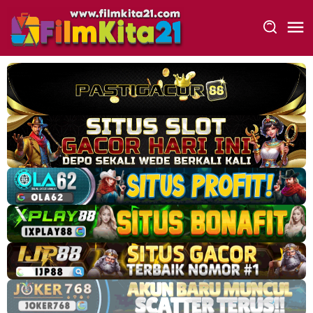
Loncat
ke
konten