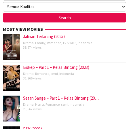
MOST VIEW MOVIES
Jalinan Terlarang (2025)
Drama
,
Family
,
Romance
,
TV SERIES
,
Indonesia
38,974 views
Bokep – Part 1 – Kelas Bintang (2023)
Drama
,
Romance
,
semi
,
Indonesia
31,866 views
Setan Sange – Part 1 – Kelas Bintang (20…
Drama
,
Horror
,
Romance
,
semi
,
Indonesia
23,567 views
PSK (2023)