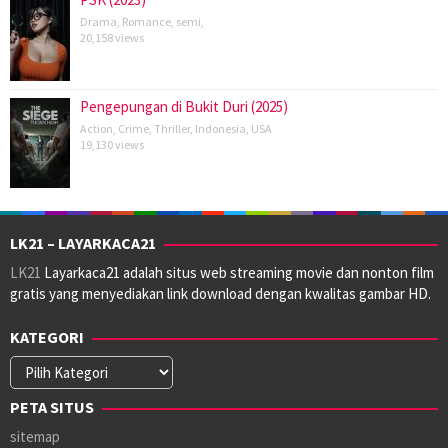
Drama
,
Romance
,
semi
,
20,158 views
Pengepungan di Bukit Duri (2025)
Action
,
Crime
,
Thriller
,
Indonesia
,
USA
19,130 views
LK21 – LAYARKACA21
LK21
Layarkaca21 adalah situs web streaming movie dan nonton film
gratis yang menyediakan link download dengan kwalitas gambar HD.
KATEGORI
Kategori
PETA SITUS
sitemap