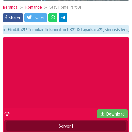
Beranda
Romance
Stay Home Part 01
Sharer
Tweet
ilmkita21! Temukan link nonton LK21 & Layarkaca21, sinopsis lengkap, da
Download
Server 1