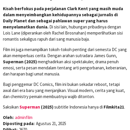
Kisah berfokus pada perjalanan Clark Kent yang masih muda
dalam menyeimbangkan kehidupannya sebagai jurnalis di
Daily Planet dan sebagai pahlawan super yang harus
menyelamatkan dunia.
Di sisi lain, hubungan pribadinya dengan
Lois Lane (diperankan oleh Rachel Brosnahan) memperlihatkan sisi
romantis sekaligus rapuh dari sang manusia baja.
Film ini juga menampilkan tokoh-tokoh penting dari semesta DC yang
akan memperluas cerita. Dengan arahan sutradara James Gunn,
Superman (2025)
menghadirkan aksi spektakuler, drama penuh
emosi, serta pesan mendalam tentang arti pengorbanan, keberanian,
dan harapan bagi umat manusia.
Bagi penggemar DC Comics, film ini bukan sekadar reboot, tetapi
awal dari era baru yang menjanjikan. Visual modern, cerita yang kuat,
dan chemistry pemain membuatnya wajib ditonton.
Saksikan
Superman
(2025)
subtitle Indonesia hanya di
Filmkita21
.
Oleh:
adminfilm
Diposting pada:
Agustus 21, 2025
Dilihat:
2670