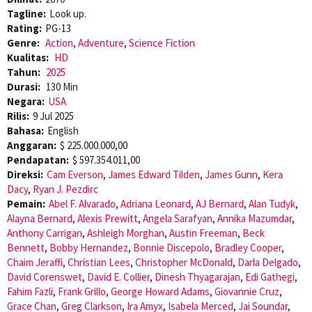
Tagline:
Look up.
Rating:
PG-13
Genre:
Action
,
Adventure
,
Science Fiction
Kualitas:
HD
Tahun:
2025
Durasi:
130 Min
Negara:
USA
Rilis:
9 Jul 2025
Bahasa:
English
Anggaran:
$ 225.000.000,00
Pendapatan:
$ 597.354.011,00
Direksi:
Cam Everson
,
James Edward Tilden
,
James Gunn
,
Kera
Dacy
,
Ryan J. Pezdirc
Pemain:
Abel F. Alvarado
,
Adriana Leonard
,
AJ Bernard
,
Alan Tudyk
,
Alayna Bernard
,
Alexis Prewitt
,
Angela Sarafyan
,
Annika Mazumdar
,
Anthony Carrigan
,
Ashleigh Morghan
,
Austin Freeman
,
Beck
Bennett
,
Bobby Hernandez
,
Bonnie Discepolo
,
Bradley Cooper
,
Chaim Jeraffi
,
Christian Lees
,
Christopher McDonald
,
Darla Delgado
,
David Corenswet
,
David E. Collier
,
Dinesh Thyagarajan
,
Edi Gathegi
,
Fahim Fazli
,
Frank Grillo
,
George Howard Adams
,
Giovannie Cruz
,
Grace Chan
,
Greg Clarkson
,
Ira Amyx
,
Isabela Merced
,
Jai Soundar
,