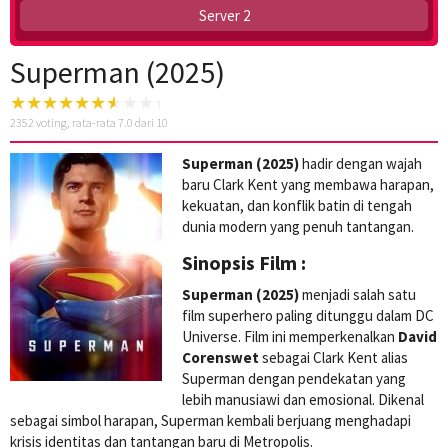
Server 2
Superman (2025)
2352
voting, rata-rata
7.0
dari 10
Superman (2025)
hadir dengan wajah
baru Clark Kent yang membawa harapan,
kekuatan, dan konflik batin di tengah
dunia modern yang penuh tantangan.
Sinopsis Film :
Superman (2025)
menjadi salah satu
film superhero paling ditunggu dalam DC
Universe. Film ini memperkenalkan
David
Corenswet
sebagai Clark Kent alias
Superman dengan pendekatan yang
lebih manusiawi dan emosional. Dikenal
sebagai simbol harapan, Superman kembali berjuang menghadapi
krisis identitas dan tantangan baru di Metropolis.