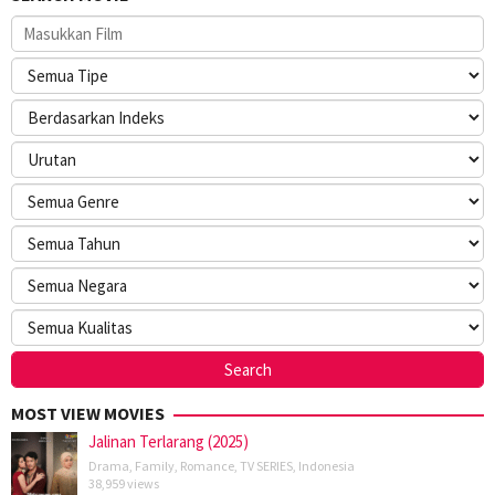
MOST VIEW MOVIES
Jalinan Terlarang (2025)
Drama
,
Family
,
Romance
,
TV SERIES
,
Indonesia
38,959 views