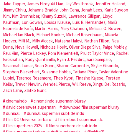
Jake Tapper
,
James Hiroyuki Liao
,
Jay Westbrook
,
Jennifer Holland
,
Jimmy Chhiu
,
Johanna Braddy
,
John Cena
,
Jonah Lees
,
Karla Suyeon
Kim
,
Kim Brunhuber
,
Kimmy Suzuki
,
Lawrence Gilligan
,
Lloyd
Kaufman
,
Lon Gowan
,
Louisa Krause
,
Luis R. Hernandez
,
María
Gabriela de Faría
,
Martin Harris
,
Mary Chatmon
,
Melissa O. Bowen
,
Michael Ian Black
,
Michael Rooker
,
Michael Rosenbaum
,
Mikaela
Hoover
,
Milli M.
,
Milly Alcock
,
Natasha Halevi
,
Nathan Fillion
,
Nea
Dune
,
Neva Howell
,
Nicholas Hoult
,
Oliver Diego Silva
,
Paige Mobley
,
Paul Kim
,
Pierce Lackey
,
Pom Klementieff
,
Pruitt Taylor Vince
,
Rachel
Brosnahan
,
Rudy Quintanilla
,
Ryan J. Pezdirc
,
Sara Sampaio
,
Savannah Lumar
,
Sean Gunn
,
Sharon Carpenter
,
Skyler Gisondo
,
Stephen Blackehart
,
Suzanne Hobbs
,
Tatiana Piper
,
Taylor Valentine
Lupini
,
Terence Rosemore
,
Theo Kypri
,
Tinashe Kajese
,
Torsten
Kellar
,
Trevor Newlin
,
Wendell Pierce
,
Will Reeve
,
Xingu Del Rosario
,
Zach Lane
,
Zlatko Burić
cinemaindo
cinemaindo superman bluray
david corenswet superman
download film superman bluray
dunia21
dunia21 superman subtitle indo
film DC Universe terbaru
film reboot superman dc
film superhero 2025
film superhero dc sub indo
film superman terbaru subtitle indonesia
filmkita21