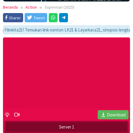
Beranda
Action
Superman (2025)
Sharer
Tweet
kita21! Temukan link nonton LK21 & Layarkaca21, sinopsis lengkap, dan 
Download
Server 1