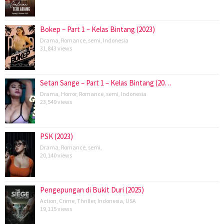
Bokep – Part 1 – Kelas Bintang (2023)
Drama
,
Romance
,
semi
,
Indonesia
31,843 views
Setan Sange – Part 1 – Kelas Bintang (20…
Drama
,
Horror
,
Romance
,
semi
,
Indonesia
23,549 views
PSK (2023)
Drama
,
Romance
,
semi
,
20,140 views
Pengepungan di Bukit Duri (2025)
Action
,
Crime
,
Thriller
,
Indonesia
,
USA
19,115 views