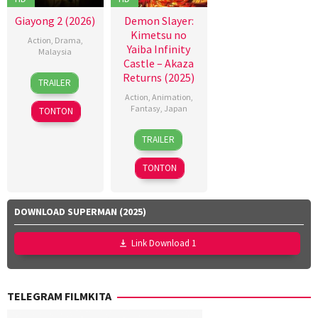
Giayong 2 (2026)
Demon Slayer:
Kimetsu no
Action
,
Drama
,
Yaiba Infinity
Malaysia
Castle – Akaza
9
Dyeanna
Returns (2025)
TRAILER
Apr
Jemat
,
Action
,
Animation
,
2026
Faisal
Fantasy
,
Japan
TONTON
Ishak
,
18
Akihiko
Yayan
TRAILER
Jul
Uda
,
Ruhian
2025
Haruo
TONTON
Sotozaki
,
Hideki
Hosokawa
,
DOWNLOAD SUPERMAN (2025)
Kei
Tsunematsu
,
Link Download 1
Ken
Nakazawa
,
Seiji
TELEGRAM FILMKITA
Harada
,
Shinya