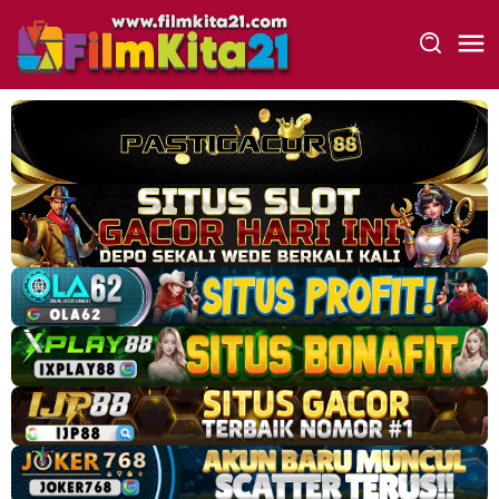
Loncat
ke
konten