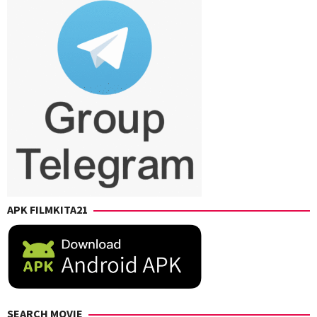
Shimomura
,
Takashi
Mamezuka
,
Takashi
Suhara
,
Takuro
Takahashi
,
Yuji
Shimizu
,
Yusuke
Kubo
APK FILMKITA21
SEARCH MOVIE