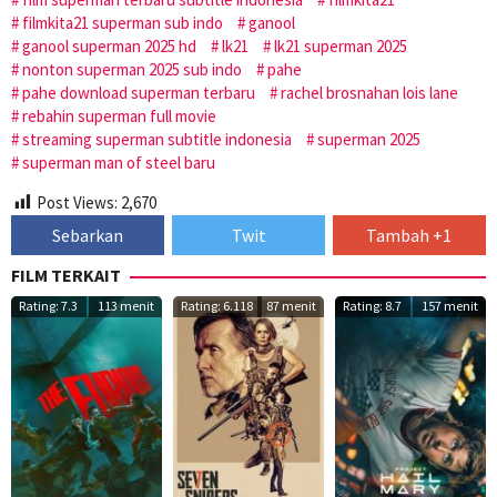
filmkita21 superman sub indo
ganool
ganool superman 2025 hd
lk21
lk21 superman 2025
nonton superman 2025 sub indo
pahe
pahe download superman terbaru
rachel brosnahan lois lane
rebahin superman full movie
streaming superman subtitle indonesia
superman 2025
superman man of steel baru
Post Views:
2,670
Sebarkan
Twit
Tambah +1
FILM TERKAIT
Rating: 7.3
113 menit
Rating: 6.118
87 menit
Rating: 8.7
157 menit