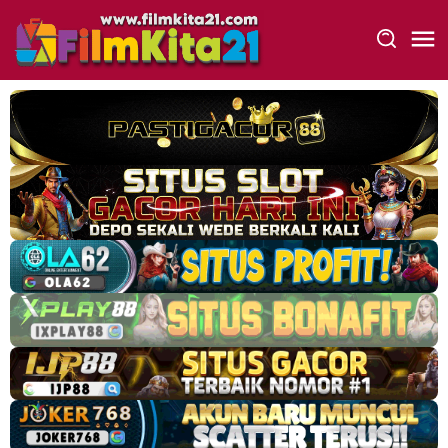
Loncat
ke
konten