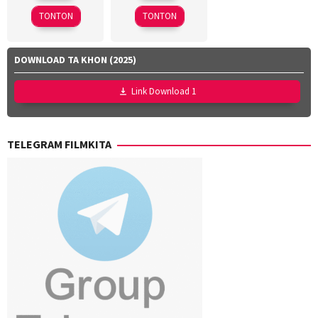
2026
2026
Kensuke
TONTON
TONTON
Sonomura
DOWNLOAD TA KHON (2025)
Link Download 1
TELEGRAM FILMKITA