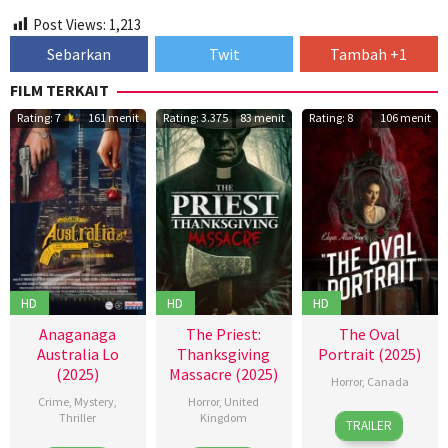
Post Views:
1,213
Sebarkan
Twit
Tambah +1
FILM TERKAIT
Rating: 7
161 menit
Rating: 3.375
83 menit
Rating: 8
106 menit
HD
HD
HD
Anaganaga
The Priest:
The Oval
Australia Lo
Thanksgiving
Portrait (2025)
(2025)
Massacre (2025)
Horror
,
Canada
Crime
,
Mystery
,
Horror
,
United
10
Adrian
Thriller
Kingdom
TRAILER
Oct
Langley