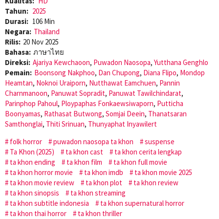
Kualitas:
HD
Tahun:
2025
Durasi:
106 Min
Negara:
Thailand
Rilis:
20 Nov 2025
Bahasa:
ภาษาไทย
Direksi:
Ajariya Kewchaoon
,
Puwadon Naosopa
,
Yutthana Genghlo
Pemain:
Boonsong Nakphoo
,
Dan Chupong
,
Diana Flipo
,
Mondop
Heamtan
,
Noknoi Uraiporn
,
Nutthawat Eamchuen
,
Pannin
Charnmanoon
,
Panuwat Sopradit
,
Panuwat Tawilchindarat
,
Parinphop Pahoul
,
Ploypaphas Fonkaewsiwaporn
,
Putticha
Boonyamas
,
Rathasat Butwong
,
Somjai Deein
,
Thanatsaran
Samthonglai
,
Thiti Srinuan
,
Thunyaphat Inyawilert
folk horror
puwadon naosopa ta khon
suspense
Ta Khon (2025)
ta khon cast
ta khon cerita lengkap
ta khon ending
ta khon film
ta khon full movie
ta khon horror movie
ta khon imdb
ta khon movie 2025
ta khon movie review
ta khon plot
ta khon review
ta khon sinopsis
ta khon streaming
ta khon subtitle indonesia
ta khon supernatural horror
ta khon thai horror
ta khon thriller