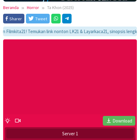
Beranda
Horror
Ta Khon (2025)
Sharer
Tweet
mkita21! Temukan link nonton LK21 & Layarkaca21, sinopsis lengkap, dan 
Download
Server 1