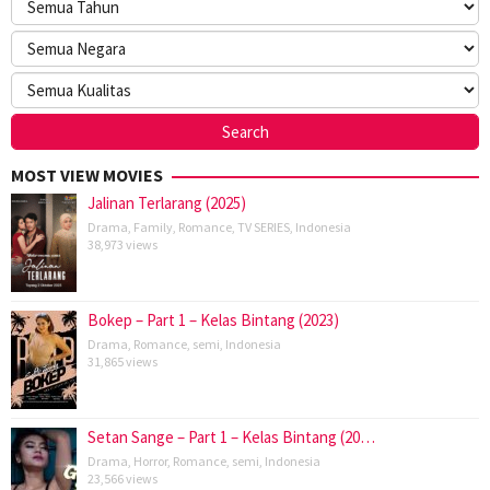
MOST VIEW MOVIES
Jalinan Terlarang (2025)
Drama
,
Family
,
Romance
,
TV SERIES
,
Indonesia
38,973 views
Bokep – Part 1 – Kelas Bintang (2023)
Drama
,
Romance
,
semi
,
Indonesia
31,865 views
Setan Sange – Part 1 – Kelas Bintang (20…
Drama
,
Horror
,
Romance
,
semi
,
Indonesia
23,566 views