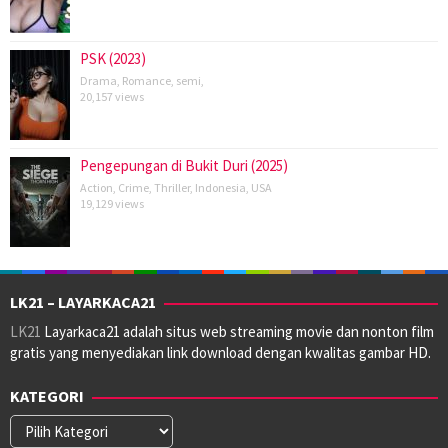
PSK (2023)
Drama
,
Romance
,
semi
,
20,157 views
Pengepungan di Bukit Duri (2025)
Action
,
Crime
,
Thriller
,
Indonesia
,
USA
19,129 views
LK21 – LAYARKACA21
LK21
Layarkaca21 adalah situs web streaming movie dan nonton film
gratis yang menyediakan link download dengan kwalitas gambar HD.
KATEGORI
Kategori