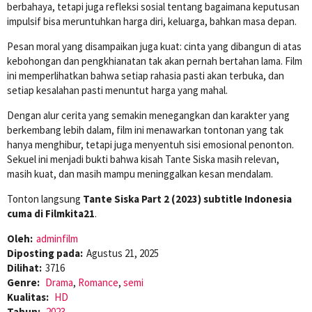
berbahaya, tetapi juga refleksi sosial tentang bagaimana keputusan
impulsif bisa meruntuhkan harga diri, keluarga, bahkan masa depan.
Pesan moral yang disampaikan juga kuat: cinta yang dibangun di atas
kebohongan dan pengkhianatan tak akan pernah bertahan lama. Film
ini memperlihatkan bahwa setiap rahasia pasti akan terbuka, dan
setiap kesalahan pasti menuntut harga yang mahal.
Dengan alur cerita yang semakin menegangkan dan karakter yang
berkembang lebih dalam, film ini menawarkan tontonan yang tak
hanya menghibur, tetapi juga menyentuh sisi emosional penonton.
Sekuel ini menjadi bukti bahwa kisah Tante Siska masih relevan,
masih kuat, dan masih mampu meninggalkan kesan mendalam.
Tonton langsung
Tante Siska Part 2 (2023) subtitle Indonesia
cuma di Filmkita21
.
Oleh:
adminfilm
Diposting pada:
Agustus 21, 2025
Dilihat:
3716
Genre:
Drama
,
Romance
,
semi
Kualitas:
HD
Tahun:
2023