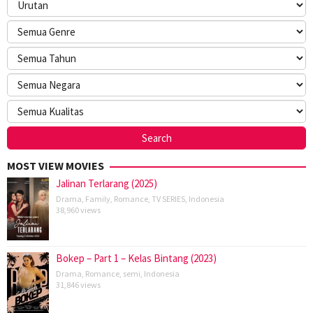
MOST VIEW MOVIES
Jalinan Terlarang (2025)
Drama
,
Family
,
Romance
,
TV SERIES
,
Indonesia
38,960 views
Bokep – Part 1 – Kelas Bintang (2023)
Drama
,
Romance
,
semi
,
Indonesia
31,846 views