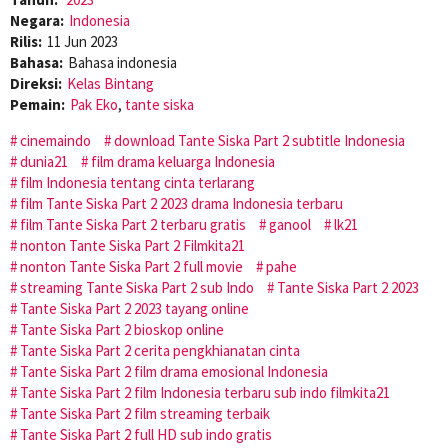
Negara:
Indonesia
Rilis:
11 Jun 2023
Bahasa:
Bahasa indonesia
Direksi:
Kelas Bintang
Pemain:
Pak Eko
,
tante siska
cinemaindo
download Tante Siska Part 2 subtitle Indonesia
dunia21
film drama keluarga Indonesia
film Indonesia tentang cinta terlarang
film Tante Siska Part 2 2023 drama Indonesia terbaru
film Tante Siska Part 2 terbaru gratis
ganool
lk21
nonton Tante Siska Part 2 Filmkita21
nonton Tante Siska Part 2 full movie
pahe
streaming Tante Siska Part 2 sub Indo
Tante Siska Part 2 2023
Tante Siska Part 2 2023 tayang online
Tante Siska Part 2 bioskop online
Tante Siska Part 2 cerita pengkhianatan cinta
Tante Siska Part 2 film drama emosional Indonesia
Tante Siska Part 2 film Indonesia terbaru sub indo filmkita21
Tante Siska Part 2 film streaming terbaik
Tante Siska Part 2 full HD sub indo gratis