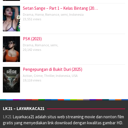
Setan Sange – Part 1 – Kelas Bintang (20…
Drama
,
Horror
,
Romance
,
semi
,
Indonesia
23,551 views
PSK (2023)
Drama
,
Romance
,
semi
,
20,142 views
Pengepungan di Bukit Duri (2025)
Action
,
Crime
,
Thriller
,
Indonesia
,
USA
19,116 views
LK21 – LAYARKACA21
LK21
Layarkaca21 adalah situs web streaming movie dan nonton film
gratis yang menyediakan link download dengan kwalitas gambar HD.