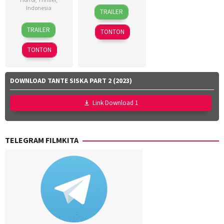
18
Dinna
Indonesia
TRAILER
Mar
Jasanti
,
18
Azhar
2026
Fachru
TRAILER
TONTON
Mar
Kinoi
Rizza
2026
Lubis
,
Aulia
,
TONTON
Hollynov
Rafi
Renafia
,
Farras
Mutia
Zaky
,
DOWNLOAD TANTE SISKA PART 2 (2023)
Effendi
,
Utari
Nurul
Nofita
Link Download 1
Ravika
TELEGRAM FILMKITA