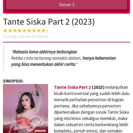
Server 2
Tante Siska Part 2 (2023)
10
voting, rata-rata
10.0
dari 10
“
Rahasia lama akhirnya terbongkar.
Ketika cinta terlarang semakin dalam,
hanya keberanian
yang bisa menentukan akhir cerita
.”
SINOPSIS:
Tante Siska Part 2
(2023)
melanjutkan
kisah kontroversial yang sudah lebih dulu
menarik perhatian penonton di bagian
pertama. Jika sebelumnya penonton
diperkenalkan dengan sosok Tante Siska
yang misterius sekaligus memikat, maka
dalam sekuel ini cerita berkembang lebih
kompleks, penuh emosi, dan semakin