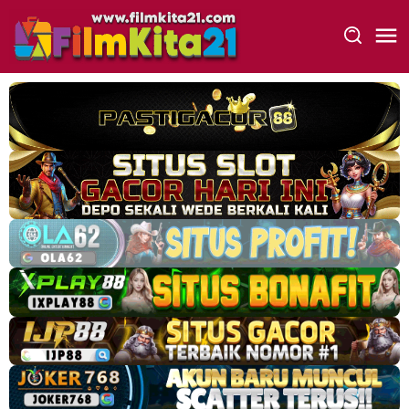
Loncat
ke
konten