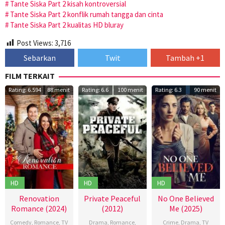
Tante Siska Part 2 kisah kontroversial
Tante Siska Part 2 konflik rumah tangga dan cinta
Tante Siska Part 2 kualitas HD bluray
Post Views:
3,716
Sebarkan
Twit
Tambah +1
FILM TERKAIT
Rating: 6.594
88 menit
Rating: 6.6
100 menit
Rating: 6.3
90 menit
HD
HD
HD
Renovation
Private Peaceful
No One Believed
Romance (2024)
(2012)
Me (2025)
Comedy
,
Romance
,
TV
Drama
,
Romance
,
Crime
,
Drama
,
TV