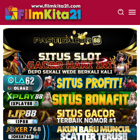
Loncat
ke
konten