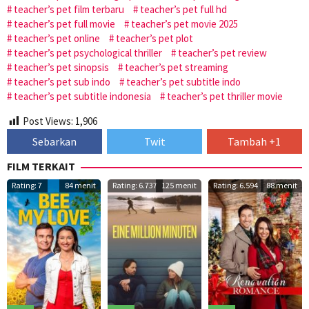
teacher’s pet film terbaru
teacher’s pet full hd
teacher’s pet full movie
teacher’s pet movie 2025
teacher’s pet online
teacher’s pet plot
teacher’s pet psychological thriller
teacher’s pet review
teacher’s pet sinopsis
teacher’s pet streaming
teacher’s pet sub indo
teacher’s pet subtitle indo
teacher’s pet subtitle indonesia
teacher’s pet thriller movie
Post Views:
1,906
Sebarkan
Twit
Tambah +1
FILM TERKAIT
Rating: 7
84 menit
Rating: 6.737
125 menit
Rating: 6.594
88 menit