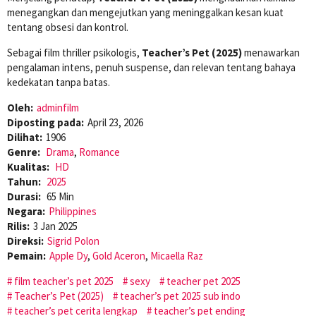
menegangkan dan mengejutkan yang meninggalkan kesan kuat
tentang obsesi dan kontrol.
Sebagai film thriller psikologis,
Teacher’s Pet (2025)
menawarkan
pengalaman intens, penuh suspense, dan relevan tentang bahaya
kedekatan tanpa batas.
Oleh:
adminfilm
Diposting pada:
April 23, 2026
Dilihat:
1906
Genre:
Drama
,
Romance
Kualitas:
HD
Tahun:
2025
Durasi:
65 Min
Negara:
Philippines
Rilis:
3 Jan 2025
Direksi:
Sigrid Polon
Pemain:
Apple Dy
,
Gold Aceron
,
Micaella Raz
film teacher’s pet 2025
sexy
teacher pet 2025
Teacher’s Pet (2025)
teacher’s pet 2025 sub indo
teacher’s pet cerita lengkap
teacher’s pet ending