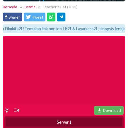
Beranda
Drama
Teacher's Pet (2025)
Sharer
Tweet
kita21! Temukan link nonton LK21 & Layarkaca21, sinopsis lengkap, dan 
Download
Server 1