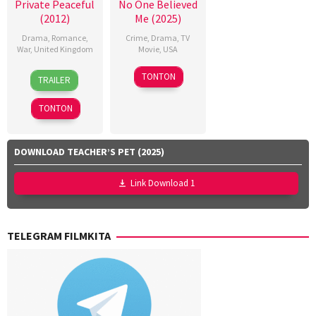
Private Peaceful
No One Believed
(2012)
Me (2025)
Drama
,
Romance
,
Crime
,
Drama
,
TV
War
,
United Kingdom
Movie
,
USA
12
Pat
21
Dave
TONTON
TRAILER
Oct
O'Connor
Sep
Thomas
2012
2025
TONTON
DOWNLOAD TEACHER’S PET (2025)
Link Download 1
TELEGRAM FILMKITA