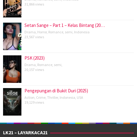
31,866 views
Setan Sange – Part 1 – Kelas Bintang (20…
Drama
,
Horror
,
Romance
,
semi
,
Indonesia
23,567 views
PSK (2023)
Drama
,
Romance
,
semi
,
20,157 views
Pengepungan di Bukit Duri (2025)
Action
,
Crime
,
Thriller
,
Indonesia
,
USA
19,129 views
LK21 – LAYARKACA21