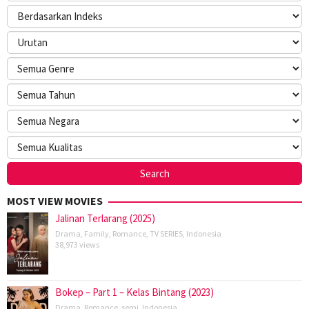
MOST VIEW MOVIES
Jalinan Terlarang (2025)
Drama
,
Family
,
Romance
,
TV SERIES
,
Indonesia
38,973 views
Bokep – Part 1 – Kelas Bintang (2023)
Drama
,
Romance
,
semi
,
Indonesia