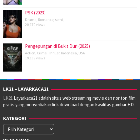
PSK (2023)
Drama
,
Romance
,
semi
,
20,170 views
Pengepungan di Bukit Duri (2025)
Action
,
Crime
,
Thriller
,
Indonesia
,
USA
19,139 views
LK21 – LAYARKACA21
LK21
Layarkaca21 adalah situs web streaming movie dan nonton film
gratis yang menyediakan link download dengan kwalitas gambar HD.
KATEGORI
Kategori
PETA SITUS