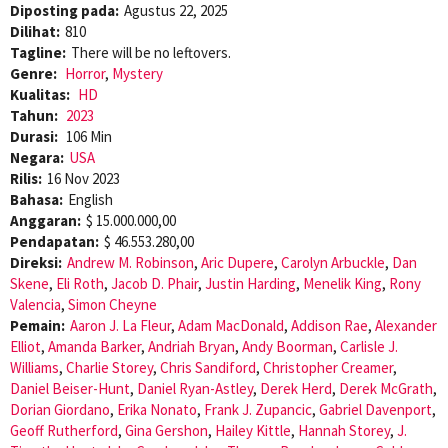
Diposting pada:
Agustus 22, 2025
Dilihat:
810
Tagline:
There will be no leftovers.
Genre:
Horror
,
Mystery
Kualitas:
HD
Tahun:
2023
Durasi:
106 Min
Negara:
USA
Rilis:
16 Nov 2023
Bahasa:
English
Anggaran:
$ 15.000.000,00
Pendapatan:
$ 46.553.280,00
Direksi:
Andrew M. Robinson
,
Aric Dupere
,
Carolyn Arbuckle
,
Dan
Skene
,
Eli Roth
,
Jacob D. Phair
,
Justin Harding
,
Menelik King
,
Rony
Valencia
,
Simon Cheyne
Pemain:
Aaron J. La Fleur
,
Adam MacDonald
,
Addison Rae
,
Alexander
Elliot
,
Amanda Barker
,
Andriah Bryan
,
Andy Boorman
,
Carlisle J.
Williams
,
Charlie Storey
,
Chris Sandiford
,
Christopher Creamer
,
Daniel Beiser-Hunt
,
Daniel Ryan-Astley
,
Derek Herd
,
Derek McGrath
,
Dorian Giordano
,
Erika Nonato
,
Frank J. Zupancic
,
Gabriel Davenport
,
Geoff Rutherford
,
Gina Gershon
,
Hailey Kittle
,
Hannah Storey
,
J.