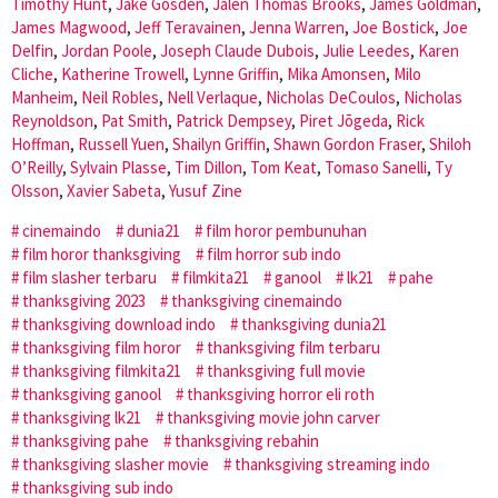
Timothy Hunt
,
Jake Gosden
,
Jalen Thomas Brooks
,
James Goldman
,
James Magwood
,
Jeff Teravainen
,
Jenna Warren
,
Joe Bostick
,
Joe
Delfin
,
Jordan Poole
,
Joseph Claude Dubois
,
Julie Leedes
,
Karen
Cliche
,
Katherine Trowell
,
Lynne Griffin
,
Mika Amonsen
,
Milo
Manheim
,
Neil Robles
,
Nell Verlaque
,
Nicholas DeCoulos
,
Nicholas
Reynoldson
,
Pat Smith
,
Patrick Dempsey
,
Piret Jõgeda
,
Rick
Hoffman
,
Russell Yuen
,
Shailyn Griffin
,
Shawn Gordon Fraser
,
Shiloh
O’Reilly
,
Sylvain Plasse
,
Tim Dillon
,
Tom Keat
,
Tomaso Sanelli
,
Ty
Olsson
,
Xavier Sabeta
,
Yusuf Zine
cinemaindo
dunia21
film horor pembunuhan
film horor thanksgiving
film horror sub indo
film slasher terbaru
filmkita21
ganool
lk21
pahe
thanksgiving 2023
thanksgiving cinemaindo
thanksgiving download indo
thanksgiving dunia21
thanksgiving film horor
thanksgiving film terbaru
thanksgiving filmkita21
thanksgiving full movie
thanksgiving ganool
thanksgiving horror eli roth
thanksgiving lk21
thanksgiving movie john carver
thanksgiving pahe
thanksgiving rebahin
thanksgiving slasher movie
thanksgiving streaming indo
thanksgiving sub indo