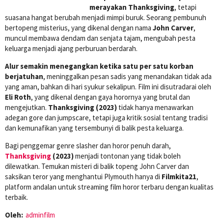
merayakan Thanksgiving
, tetapi
suasana hangat berubah menjadi mimpi buruk. Seorang pembunuh
bertopeng misterius, yang dikenal dengan nama
John Carver
,
muncul membawa dendam dan senjata tajam, mengubah pesta
keluarga menjadi ajang perburuan berdarah.
Alur semakin menegangkan ketika satu per satu korban
berjatuhan
, meninggalkan pesan sadis yang menandakan tidak ada
yang aman, bahkan di hari syukur sekalipun. Film ini disutradarai oleh
Eli Roth
, yang dikenal dengan gaya horornya yang brutal dan
mengejutkan.
Thanksgiving (2023)
tidak hanya menawarkan
adegan gore dan jumpscare, tetapi juga kritik sosial tentang tradisi
dan kemunafikan yang tersembunyi di balik pesta keluarga.
Bagi penggemar genre slasher dan horor penuh darah,
Thanksgiving
(2023)
menjadi tontonan yang tidak boleh
dilewatkan. Temukan misteri di balik topeng John Carver dan
saksikan teror yang menghantui Plymouth hanya di
Filmkita21
,
platform andalan untuk streaming film horor terbaru dengan kualitas
terbaik.
Oleh:
adminfilm