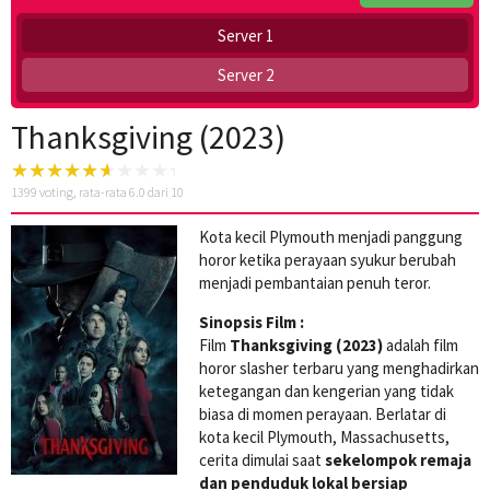
Server 1
Server 2
Thanksgiving (2023)
1399
voting, rata-rata
6.0
dari 10
Kota kecil Plymouth menjadi panggung
horor ketika perayaan syukur berubah
menjadi pembantaian penuh teror.
Sinopsis Film :
Film
Thanksgiving (2023)
adalah film
horor slasher terbaru yang menghadirkan
ketegangan dan kengerian yang tidak
biasa di momen perayaan. Berlatar di
kota kecil Plymouth, Massachusetts,
cerita dimulai saat
sekelompok remaja
dan penduduk lokal bersiap