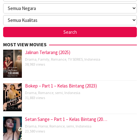
MOST VIEW MOVIES
Jalinan Terlarang (2025)
Drama
,
Family
,
Romance
,
TV SERIES
,
Indonesia
38,983 views
Bokep – Part 1 – Kelas Bintang (2023)
Drama
,
Romance
,
semi
,
Indonesia
31,883 views
Setan Sange – Part 1 – Kelas Bintang (20…
Drama
,
Horror
,
Romance
,
semi
,
Indonesia
23,580 views