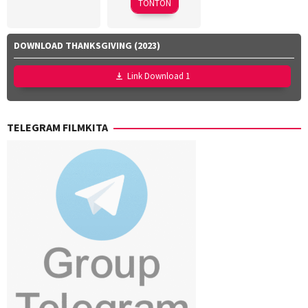
Clark
,
TONTON
Dean
Smith
,
Jess
DOWNLOAD THANKSGIVING (2023)
Kasparian
,
Joe
Link Download 1
Martinez-
Weinberger
,
Taylor
TELEGRAM FILMKITA
Weiss