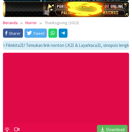
Beranda
Horror
Thanksgiving (2023)
Sharer
Tweet
mkita21! Temukan link nonton LK21 & Layarkaca21, sinopsis lengkap, dan 
Download