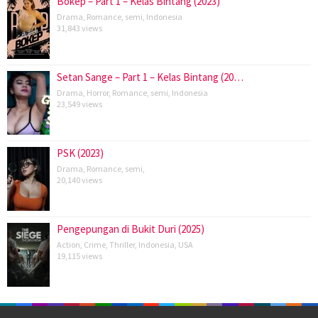
Bokep – Part 1 – Kelas Bintang (2023)
Drama
,
Romance
,
semi
,
Indonesia
31,843 views
Setan Sange – Part 1 – Kelas Bintang (20…
Drama
,
Horror
,
Romance
,
semi
,
Indonesia
23,549 views
PSK (2023)
Drama
,
Romance
,
semi
,
20,140 views
Pengepungan di Bukit Duri (2025)
Action
,
Crime
,
Thriller
,
Indonesia
,
USA
19,115 views