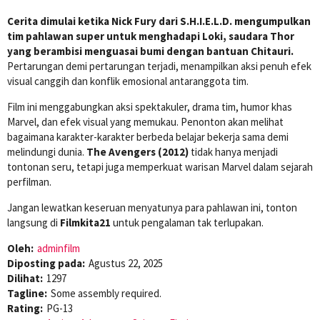
Cerita dimulai ketika Nick Fury dari S.H.I.E.L.D. mengumpulkan
tim pahlawan super untuk menghadapi Loki, saudara Thor
yang berambisi menguasai bumi dengan bantuan Chitauri.
Pertarungan demi pertarungan terjadi, menampilkan aksi penuh efek
visual canggih dan konflik emosional antaranggota tim.
Film ini menggabungkan aksi spektakuler, drama tim, humor khas
Marvel, dan efek visual yang memukau. Penonton akan melihat
bagaimana karakter-karakter berbeda belajar bekerja sama demi
melindungi dunia.
The Avengers (2012)
tidak hanya menjadi
tontonan seru, tetapi juga memperkuat warisan Marvel dalam sejarah
perfilman.
Jangan lewatkan keseruan menyatunya para pahlawan ini, tonton
langsung di
Filmkita21
untuk pengalaman tak terlupakan.
Oleh:
adminfilm
Diposting pada:
Agustus 22, 2025
Dilihat:
1297
Tagline:
Some assembly required.
Rating:
PG-13