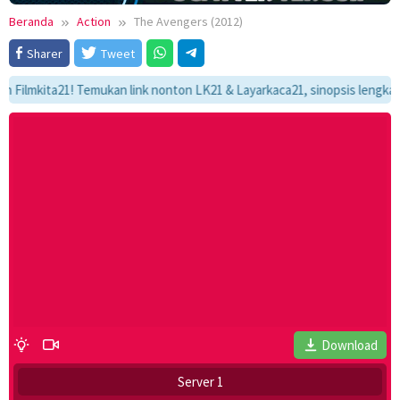
Beranda
Action
The Avengers (2012)
Sharer
Tweet
kita21! Temukan link nonton LK21 & Layarkaca21, sinopsis lengkap, dan 
Download
Server 1