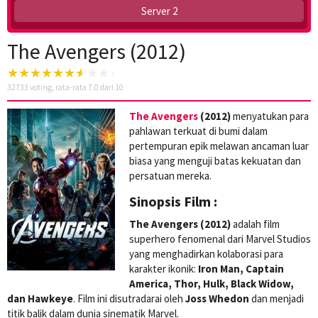
Server 2
The Avengers (2012)
32733
voting, rata-rata
7.0
dari 10
The Avengers
(2012)
menyatukan para
pahlawan terkuat di bumi dalam
pertempuran epik melawan ancaman luar
biasa yang menguji batas kekuatan dan
persatuan mereka.
Sinopsis Film :
The Avengers (2012)
adalah film
superhero fenomenal dari Marvel Studios
yang menghadirkan kolaborasi para
karakter ikonik:
Iron Man, Captain
America, Thor, Hulk, Black Widow,
dan Hawkeye
. Film ini disutradarai oleh
Joss Whedon
dan menjadi
titik balik dalam dunia sinematik Marvel.