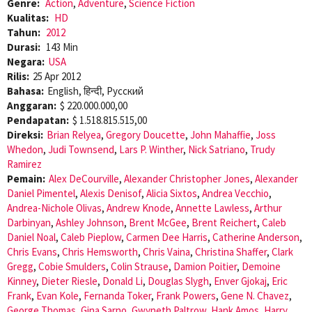
Genre:
Action
,
Adventure
,
Science Fiction
Kualitas:
HD
Tahun:
2012
Durasi:
143 Min
Negara:
USA
Rilis:
25 Apr 2012
Bahasa:
English, हिन्दी, Pусский
Anggaran:
$ 220.000.000,00
Pendapatan:
$ 1.518.815.515,00
Direksi:
Brian Relyea
,
Gregory Doucette
,
John Mahaffie
,
Joss
Whedon
,
Judi Townsend
,
Lars P. Winther
,
Nick Satriano
,
Trudy
Ramirez
Pemain:
Alex DeCourville
,
Alexander Christopher Jones
,
Alexander
Daniel Pimentel
,
Alexis Denisof
,
Alicia Sixtos
,
Andrea Vecchio
,
Andrea-Nichole Olivas
,
Andrew Knode
,
Annette Lawless
,
Arthur
Darbinyan
,
Ashley Johnson
,
Brent McGee
,
Brent Reichert
,
Caleb
Daniel Noal
,
Caleb Pieplow
,
Carmen Dee Harris
,
Catherine Anderson
,
Chris Evans
,
Chris Hemsworth
,
Chris Vaina
,
Christina Shaffer
,
Clark
Gregg
,
Cobie Smulders
,
Colin Strause
,
Damion Poitier
,
Demoine
Kinney
,
Dieter Riesle
,
Donald Li
,
Douglas Slygh
,
Enver Gjokaj
,
Eric
Frank
,
Evan Kole
,
Fernanda Toker
,
Frank Powers
,
Gene N. Chavez
,
George Thomas
,
Gina Sarno
,
Gwyneth Paltrow
,
Hank Amos
,
Harry