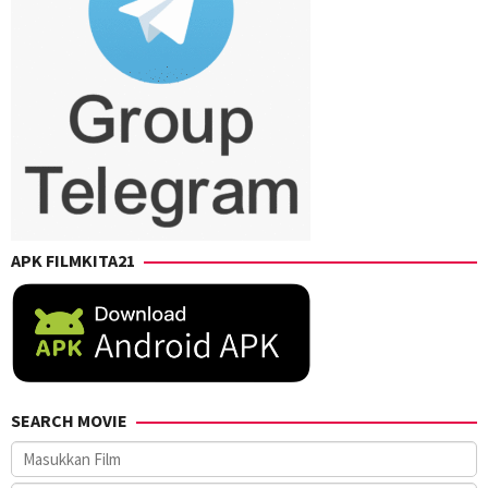
Takashi
Suhara
,
Takuro
Takahashi
,
Yuji
Shimizu
,
Yusuke
Kubo
APK FILMKITA21
SEARCH MOVIE