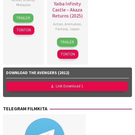
Yaiba Infinity
Malaysia
Castle – Akaza
9
Dyeanna
Returns (2025)
TRAILER
Apr
Jemat
,
Action
,
Animation
,
2026
Faisal
Fantasy
,
Japan
TONTON
Ishak
,
18
Akihiko
Yayan
TRAILER
Jul
Uda
,
Ruhian
2025
Haruo
TONTON
Sotozaki
,
Hideki
Hosokawa
,
DOWNLOAD THE AVENGERS (2012)
Kei
Tsunematsu
,
Link Download 1
Ken
Nakazawa
,
Seiji
TELEGRAM FILMKITA
Harada
,
Shinya
Shimomura
,
Takashi
Mamezuka
,