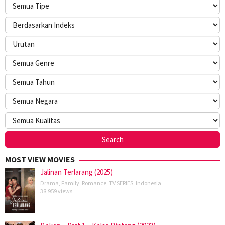
MOST VIEW MOVIES
Jalinan Terlarang (2025)
Drama
,
Family
,
Romance
,
TV SERIES
,
Indonesia
38,959 views