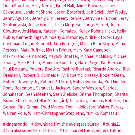
Dean Stanton
,
Holly Neelie
,
Israel Hall
,
Jaime Powers
,
James
Eckhouse
,
Jamie McShane
,
Jason Botsford
,
Jeff Seich
,
Jeff Wolfe
,
Jenny Agutter
,
Jeremy Orr
,
Jeremy Renner
,
Jerry Lee Tucker
,
Jerzy
Skolimowski
,
Jesse García
,
Jillian Morgese
,
Jorge Mardel
,
Josh
Cowdery
,
Joti Nagra
,
Katsumi Komatsu
,
Kelley Robins Hicks
,
Kelly
Ruble
,
Kenneth Tigar
,
Kimberly J. Mahoney
,
Kirill Nikiforov
,
Layla
Cushman
,
Logan Bennett
,
Lou Ferrigno
,
M’laah Kaur Singh
,
Maria
Perossa
,
Mark Ruffalo
,
Martin Palmer
,
Mary Kate Campbell
,
Maximiliano Hernández
,
Mayank Bhatter
,
Michael McMillan
,
Michael
Zhang
,
Mike Karban
,
Momoko Komatsu
,
Nate Paige
,
Pat Kiernan
,
Paul Bettany
,
Powers Boothe
,
Rashmi Rustagi
,
Ricardo Andres
,
Rick
Dremann
,
Robert B. Schneider IV
,
Robert Clohessy
,
Robert Dean
,
Robert Downey Jr.
,
Robert P. Thitoff
,
Robin Swoboda
,
Rod Fielder
,
Romy Rosemont
,
Samuel L. Jackson
,
Sandra Weston
,
Scarlett
Johansson
,
Sean Meehan
,
Seth Zielicke
,
Shane Thompson
,
Sharita
Bone
,
Stan Lee
,
Stellan Skarsgård
,
Tai Urban
,
Thomas Roberts
,
Tina
Benko
,
Tina Grimm
,
Todd Manes
,
Tom Hiddleston
,
Walter Perez
,
Warren Kole
,
William-Christopher Stephens
,
Yumiko Komatsu
cinemaindo
download film the avengers bluray
dunia21
film aksi superhero terbaik
film marvel the avengers full hd