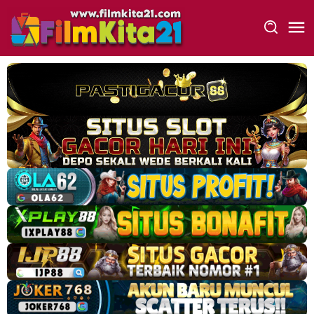
Loncat
ke
konten