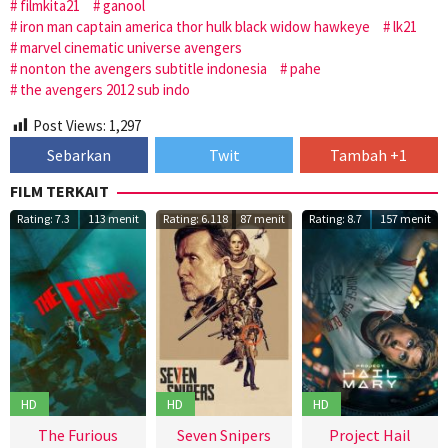
filmkita21
ganool
iron man captain america thor hulk black widow hawkeye
lk21
marvel cinematic universe avengers
nonton the avengers subtitle indonesia
pahe
the avengers 2012 sub indo
Post Views:
1,297
Sebarkan
Twit
Tambah +1
FILM TERKAIT
Rating: 7.3
113 menit
Rating: 6.118
87 menit
Rating: 8.7
157 menit
HD
HD
HD
The Furious
Seven Snipers
Project Hail