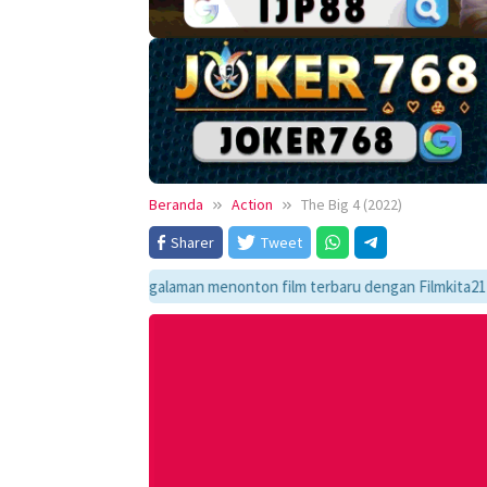
Beranda
Action
The Big 4 (2022)
Sharer
Tweet
ikmati pengalaman menonton film terbaru dengan Filmkita21! Temukan lin