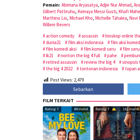
Pemain:
Abimana Aryasatya
,
Adjie Nur Ahmad
,
And
Gilbert Pattiruhu
,
Keinaya Messi Gusti
,
Khafi Mah
Marthino Lio
,
Michael Kho
,
Michelle Tahalea
,
Novi 
Willem Bevers
action comedy
assassin
bioskop online the
dunia21
film aksi indonesia
film aksi komed
film komedi aksi
film komedi seru
film ser
lk21
nonton the big 4 full
pahe
pembunu
retired assassin
review the big 4
sinopsis 
the big 4 2022
tontonan indonesia
topan a
Post Views:
2,479
Sebarkan
FILM TERKAIT
Rating: 7
84 menit
Rating: 7
161 menit