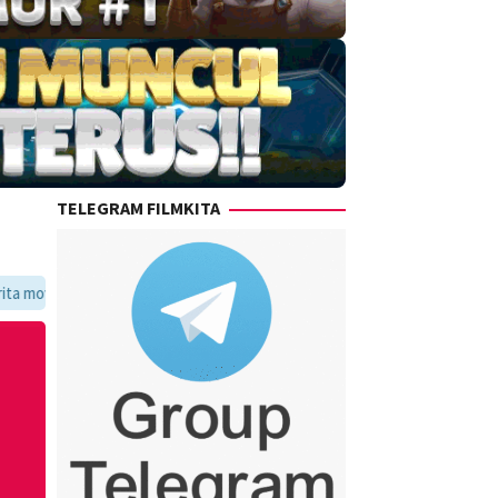
TELEGRAM FILMKITA
voritmu dalam satu tempat yang praktis dan update setiap hari.