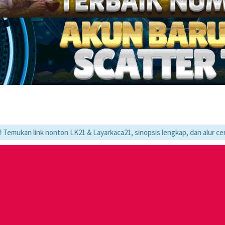
k nonton LK21 & Layarkaca21, sinopsis lengkap, dan alur cerita movie fa