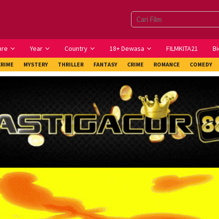
nre
Year
Country
18+ Dewasa
FILMKITA21
Bi
CRIME
MYSTERY
THRILLER
FANTASY
CRIME
ROMANCE
COMEDY