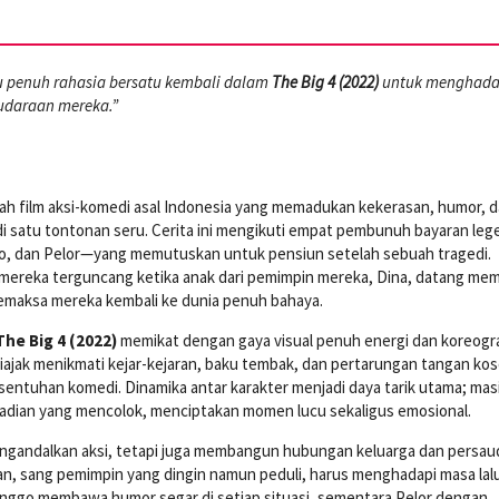
 penuh rahasia bersatu kembali dalam
The Big 4 (2022)
untuk menghada
daraan mereka.”
ah film aksi-komedi asal Indonesia yang memadukan kekerasan, humor, 
i satu tontonan seru. Cerita ini mengikuti empat pembunuh bayaran leg
o, dan Pelor—yang memutuskan untuk pensiun setelah sebuah tragedi.
mereka terguncang ketika anak dari pemimpin mereka, Dina, datang m
emaksa mereka kembali ke dunia penuh bahaya.
The Big 4 (2022)
memikat dengan gaya visual penuh energi dan koreogra
iajak menikmati kejar-kejaran, baku tembak, dan pertarungan tangan ko
entuhan komedi. Dinamika antar karakter menjadi daya tarik utama; mas
badian yang mencolok, menciptakan momen lucu sekaligus emosional.
mengandalkan aksi, tetapi juga membangun hubungan keluarga dan persau
n, sang pemimpin yang dingin namun peduli, harus menghadapi masa lal
enggo membawa humor segar di setiap situasi, sementara Pelor dengan