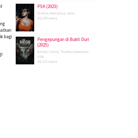
at
PSK (2023)
Drama
,
Romance
,
semi
,
20,159 views
ang
aatkan
ik bagi
Pengepungan di Bukit Duri
(2025)
Action
,
Crime
,
Thriller
,
Indonesia
,
gi
USA
19,131 views