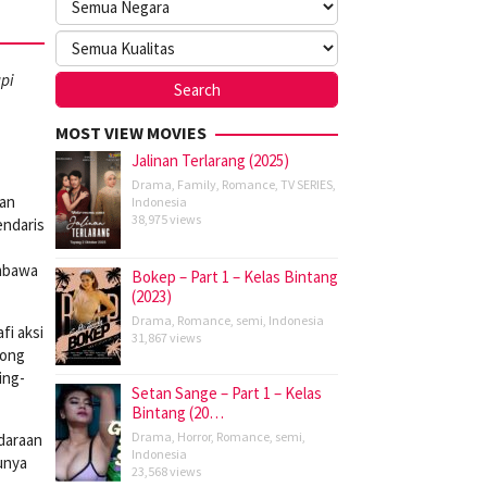
pi
MOST VIEW MOVIES
Jalinan Terlarang (2025)
Drama
,
Family
,
Romance
,
TV SERIES
,
dan
Indonesia
38,975 views
endaris
embawa
Bokep – Part 1 – Kelas Bintang
(2023)
Drama
,
Romance
,
semi
,
Indonesia
fi aksi
31,867 views
song
ing-
Setan Sange – Part 1 – Kelas
Bintang (20…
Drama
,
Horror
,
Romance
,
semi
,
daraan
Indonesia
unya
23,568 views