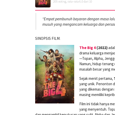
205
voting, rata-rata
6.0
dari 10
“Empat pembunuh bayaran dengan masa lalu
musuh yang mengancam keluarga dan persau
SINOPSIS FILM:
The Big 4
(2022)
adal
drama keluarga menjad
—Topan, Alpha, Jengg
Namun, hidup tenang 
masalah besar yang m
Sejak menit pertama,
yang unik. Penonton d
yang dikemas dengan s
masing memiliki kepri
Film ini tidak hanya 
yang menyentuh. Topa
dan mengambil keputusan yang sulit. Alpha dan J