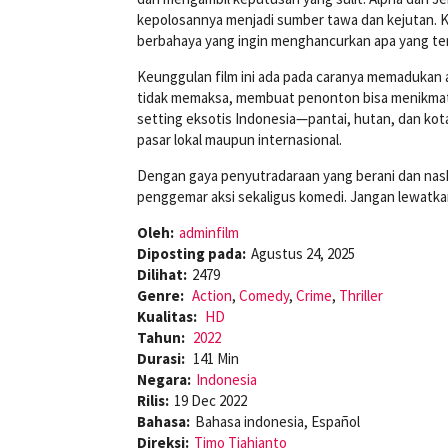
kepolosannya menjadi sumber tawa dan kejutan. 
berbahaya yang ingin menghancurkan apa yang ters
Keunggulan film ini ada pada caranya memadukan a
tidak memaksa, membuat penonton bisa menikmati
setting eksotis Indonesia—pantai, hutan, dan kot
pasar lokal maupun internasional.
Dengan gaya penyutradaraan yang berani dan nask
penggemar aksi sekaligus komedi. Jangan lewatkan
Oleh:
adminfilm
Diposting pada:
Agustus 24, 2025
Dilihat:
2479
Genre:
Action
,
Comedy
,
Crime
,
Thriller
Kualitas:
HD
Tahun:
2022
Durasi:
141 Min
Negara:
Indonesia
Rilis:
19 Dec 2022
Bahasa:
Bahasa indonesia, Español
Direksi:
Timo Tjahjanto