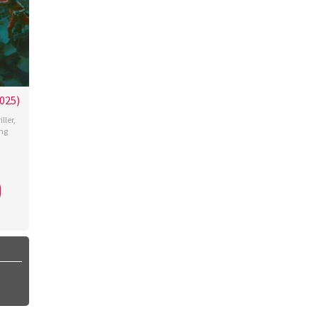
025)
iller
,
ng
aki
,
uke
mura