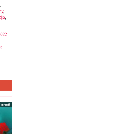
,
hy
,
djo
,
2022
ia
 menit