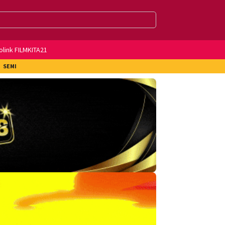
olink FILMKITA21
SEMI