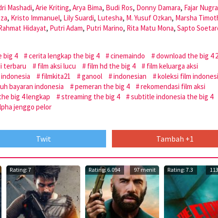
ri Mashadi
,
Arie Kriting
,
Arya Bima
,
Budi Ros
,
Donny Damara
,
Fajar Nugra
eza
,
Kristo Immanuel
,
Lily Suardi
,
Lutesha
,
M. Yusuf Ozkan
,
Marsha Timot
Rahmat Hidayat
,
Putri Adam
,
Putri Marino
,
Rita Matu Mona
,
Sapto Soetar
 big 4
cerita lengkap the big 4
cinemaindo
download the big 4 
i terbaru
film aksi lucu
film hd the big 4
film keluarga aksi
u indonesia
filmkita21
ganool
indonesian
koleksi film indones
h bayaran indonesia
pemeran the big 4
rekomendasi film aksi
the big 4 lengkap
streaming the big 4
subtitle indonesia the big 4
lpha jenggo pelor
Twit
Tambah +1
Rating: 7
Rating: 6.094
97 menit
Rating: 7.3
113