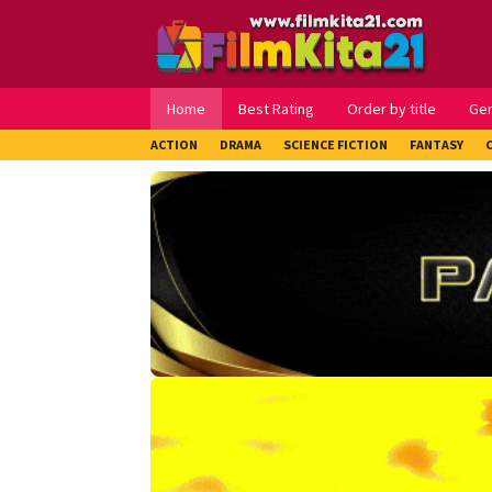
Loncat
ke
konten
Home
Best Rating
Order by title
Ge
ACTION
DRAMA
SCIENCE FICTION
FANTASY