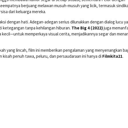
Keempatnya berjuang melawan musuh-musuh yang licik, termasuk sindik
isa dari keluarga mereka.
ksi dengan hati. Adegan-adegan serius dilunakkan dengan dialog lucu y
 ketegangan tanpa kehilangan hiburan.
The Big 4 (2022)
juga memanf
a kecil—untuk memperkaya visual cerita, menjadikannya segar dan menar
ah yang lincah, film ini memberikan pengalaman yang menyenangkan ba
 kisah penuh tawa, peluru, dan persaudaraan ini hanya di
Filmkita21
.