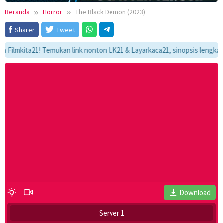
Beranda
Horror
The Black Demon (2023)
Sharer
Tweet
kita21! Temukan link nonton LK21 & Layarkaca21, sinopsis lengkap, dan a
Download
Server 1