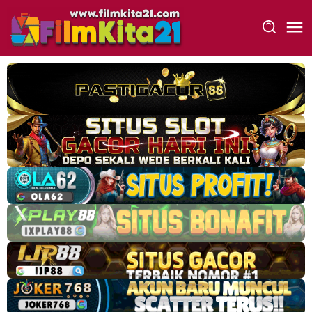
Loncat
ke
konten