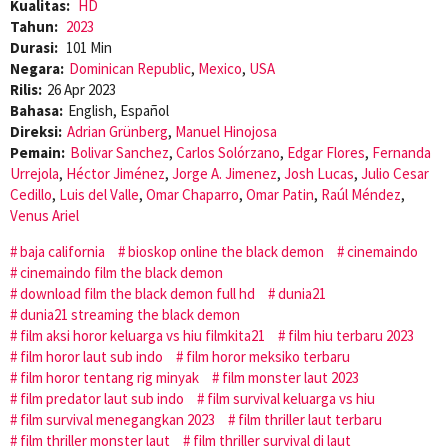
Kualitas:
HD
Tahun:
2023
Durasi:
101 Min
Negara:
Dominican Republic
,
Mexico
,
USA
Rilis:
26 Apr 2023
Bahasa:
English, Español
Direksi:
Adrian Grünberg
,
Manuel Hinojosa
Pemain:
Bolivar Sanchez
,
Carlos Solórzano
,
Edgar Flores
,
Fernanda
Urrejola
,
Héctor Jiménez
,
Jorge A. Jimenez
,
Josh Lucas
,
Julio Cesar
Cedillo
,
Luis del Valle
,
Omar Chaparro
,
Omar Patin
,
Raúl Méndez
,
Venus Ariel
baja california
bioskop online the black demon
cinemaindo
cinemaindo film the black demon
download film the black demon full hd
dunia21
dunia21 streaming the black demon
film aksi horor keluarga vs hiu filmkita21
film hiu terbaru 2023
film horor laut sub indo
film horor meksiko terbaru
film horor tentang rig minyak
film monster laut 2023
film predator laut sub indo
film survival keluarga vs hiu
film survival menegangkan 2023
film thriller laut terbaru
film thriller monster laut
film thriller survival di laut