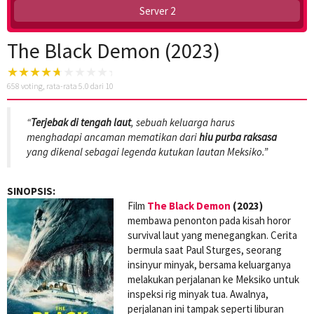
Server 2
The Black Demon (2023)
658
voting, rata-rata
5.0
dari 10
“
Terjebak di tengah laut
, sebuah keluarga harus
menghadapi ancaman mematikan dari
hiu purba raksasa
yang dikenal sebagai legenda kutukan lautan Meksiko.”
SINOPSIS:
Film
The Black Demon
(2023)
membawa penonton pada kisah horor
survival laut yang menegangkan. Cerita
bermula saat Paul Sturges, seorang
insinyur minyak, bersama keluarganya
melakukan perjalanan ke Meksiko untuk
inspeksi rig minyak tua. Awalnya,
perjalanan ini tampak seperti liburan