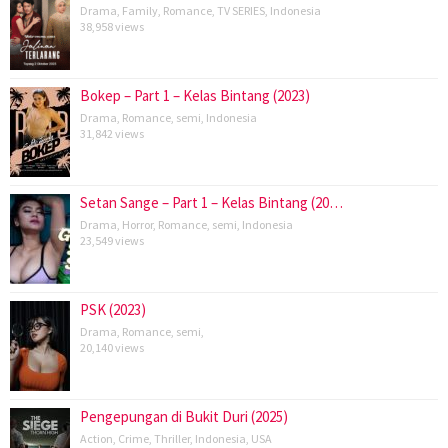
Drama
,
Family
,
Romance
,
TV SERIES
,
Indonesia
38,958 views
Bokep – Part 1 – Kelas Bintang (2023)
Drama
,
Romance
,
semi
,
Indonesia
31,842 views
Setan Sange – Part 1 – Kelas Bintang (20…
Drama
,
Horror
,
Romance
,
semi
,
Indonesia
23,549 views
PSK (2023)
Drama
,
Romance
,
semi
,
20,140 views
Pengepungan di Bukit Duri (2025)
Action
,
Crime
,
Thriller
,
Indonesia
,
USA