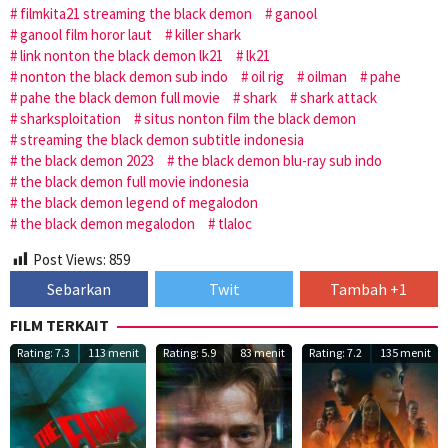
filmkita21 streaming the black demon
ganool
ganool film horor laut
killer shark
link nonton the black demon lk21
lk21
nonton the black demon sub indo
oil rig
oilman
pahe
pahe the black demon full movie
shark
shark attack
sharksploitation
situs nonton film the black demon
streaming the black demon subtitle indonesia
the black demon 2023
the black demon blu-ray sub indo
the black demon full movie indonesia
the black demon legend of megalodon
the black demon megalodon
tlaloc
Post Views:
859
Sebarkan
Twit
Tambah +1
FILM TERKAIT
Rating: 7.3
113 menit
Rating: 5.9
83 menit
Rating: 7.2
135 menit