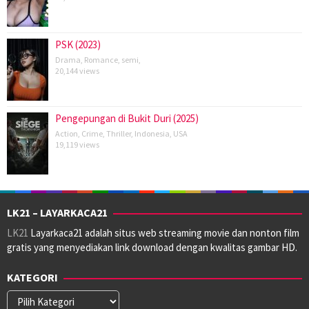
PSK (2023)
Drama
,
Romance
,
semi
,
20,144 views
Pengepungan di Bukit Duri (2025)
Action
,
Crime
,
Thriller
,
Indonesia
,
USA
19,119 views
LK21 – LAYARKACA21
LK21
Layarkaca21 adalah situs web streaming movie dan nonton film
gratis yang menyediakan link download dengan kwalitas gambar HD.
KATEGORI
Kategori