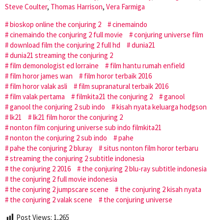
Steve Coulter
,
Thomas Harrison
,
Vera Farmiga
bioskop online the conjuring 2
cinemaindo
cinemaindo the conjuring 2 full movie
conjuring universe film
download film the conjuring 2 full hd
dunia21
dunia21 streaming the conjuring 2
film demonologist ed lorraine
film hantu rumah enfield
film horor james wan
film horor terbaik 2016
film horor valak asli
film supranatural terbaik 2016
film valak pertama
filmkita21 the conjuring 2
ganool
ganool the conjuring 2 sub indo
kisah nyata keluarga hodgson
lk21
lk21 film horor the conjuring 2
nonton film conjuring universe sub indo filmkita21
nonton the conjuring 2 sub indo
pahe
pahe the conjuring 2 bluray
situs nonton film horor terbaru
streaming the conjuring 2 subtitle indonesia
the conjuring 2 2016
the conjuring 2 blu-ray subtitle indonesia
the conjuring 2 full movie indonesia
the conjuring 2 jumpscare scene
the conjuring 2 kisah nyata
the conjuring 2 valak scene
the conjuring universe
Post Views:
1,265