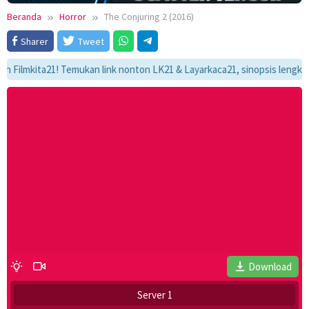
Beranda
Horror
The Conjuring 2 (2016)
Sharer
Tweet
kita21! Temukan link nonton LK21 & Layarkaca21, sinopsis lengkap, dan 
Download
Server 1