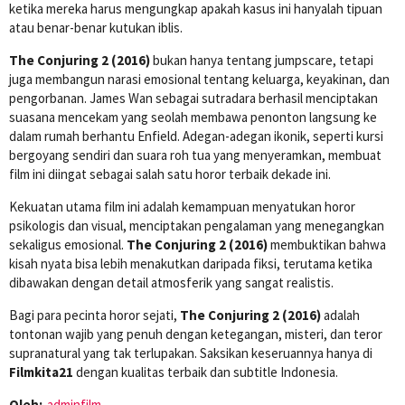
ketika mereka harus mengungkap apakah kasus ini hanyalah tipuan
atau benar-benar kutukan iblis.
The Conjuring 2 (2016)
bukan hanya tentang jumpscare, tetapi
juga membangun narasi emosional tentang keluarga, keyakinan, dan
pengorbanan. James Wan sebagai sutradara berhasil menciptakan
suasana mencekam yang seolah membawa penonton langsung ke
dalam rumah berhantu Enfield. Adegan-adegan ikonik, seperti kursi
bergoyang sendiri dan suara roh tua yang menyeramkan, membuat
film ini diingat sebagai salah satu horor terbaik dekade ini.
Kekuatan utama film ini adalah kemampuan menyatukan horor
psikologis dan visual, menciptakan pengalaman yang menegangkan
sekaligus emosional.
The Conjuring 2 (2016)
membuktikan bahwa
kisah nyata bisa lebih menakutkan daripada fiksi, terutama ketika
dibawakan dengan detail atmosferik yang sangat realistis.
Bagi para pecinta horor sejati,
The Conjuring 2 (2016)
adalah
tontonan wajib yang penuh dengan ketegangan, misteri, dan teror
supranatural yang tak terlupakan. Saksikan keseruannya hanya di
Filmkita21
dengan kualitas terbaik dan subtitle Indonesia.
Oleh:
adminfilm