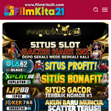
Loncat
ke
konten