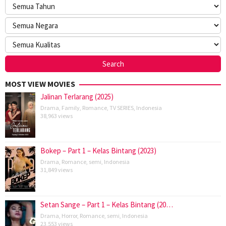
MOST VIEW MOVIES
Jalinan Terlarang (2025)
Drama
,
Family
,
Romance
,
TV SERIES
,
Indonesia
38,963 views
Bokep – Part 1 – Kelas Bintang (2023)
Drama
,
Romance
,
semi
,
Indonesia
31,849 views
Setan Sange – Part 1 – Kelas Bintang (20…
Drama
,
Horror
,
Romance
,
semi
,
Indonesia
23,553 views