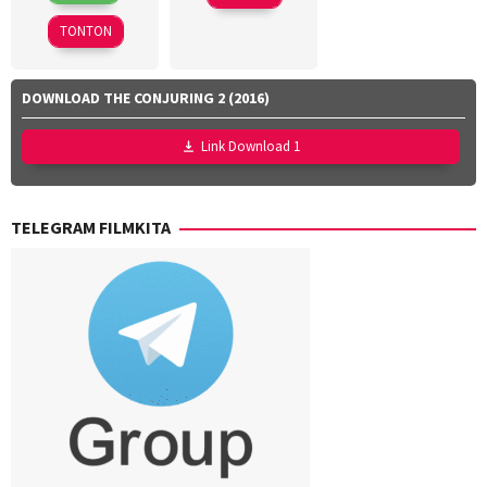
2026
Lubis
,
TONTON
Hollynov
Renafia
,
Mutia
DOWNLOAD THE CONJURING 2 (2016)
Effendi
,
Nurul
Link Download 1
Ravika
TELEGRAM FILMKITA