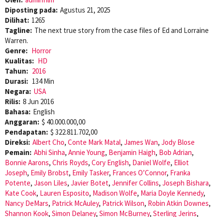
Diposting pada:
Agustus 21, 2025
Dilihat:
1265
Tagline:
The next true story from the case files of Ed and Lorraine
Warren.
Genre:
Horror
Kualitas:
HD
Tahun:
2016
Durasi:
134 Min
Negara:
USA
Rilis:
8 Jun 2016
Bahasa:
English
Anggaran:
$ 40.000.000,00
Pendapatan:
$ 322.811.702,00
Direksi:
Albert Cho
,
Conte Mark Matal
,
James Wan
,
Jody Blose
Pemain:
Abhi Sinha
,
Annie Young
,
Benjamin Haigh
,
Bob Adrian
,
Bonnie Aarons
,
Chris Royds
,
Cory English
,
Daniel Wolfe
,
Elliot
Joseph
,
Emily Brobst
,
Emily Tasker
,
Frances O’Connor
,
Franka
Potente
,
Jason Liles
,
Javier Botet
,
Jennifer Collins
,
Joseph Bishara
,
Kate Cook
,
Lauren Esposito
,
Madison Wolfe
,
Maria Doyle Kennedy
,
Nancy DeMars
,
Patrick McAuley
,
Patrick Wilson
,
Robin Atkin Downes
,
Shannon Kook
,
Simon Delaney
,
Simon McBurney
,
Sterling Jerins
,