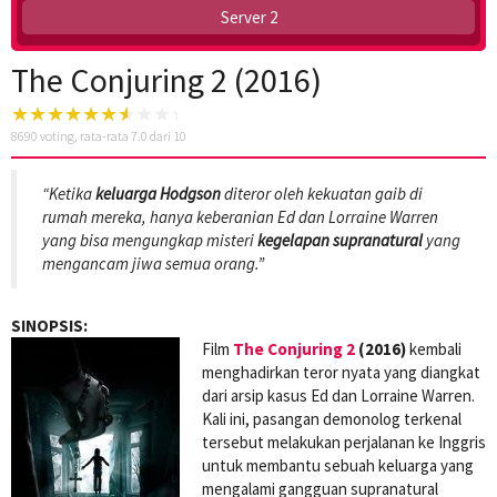
Server 2
The Conjuring 2 (2016)
8690
voting, rata-rata
7.0
dari 10
“Ketika
keluarga Hodgson
diteror oleh kekuatan gaib di
rumah mereka, hanya keberanian Ed dan Lorraine Warren
yang bisa mengungkap misteri
kegelapan supranatural
yang
mengancam jiwa semua orang.”
SINOPSIS:
Film
The Conjuring 2
(2016)
kembali
menghadirkan teror nyata yang diangkat
dari arsip kasus Ed dan Lorraine Warren.
Kali ini, pasangan demonolog terkenal
tersebut melakukan perjalanan ke Inggris
untuk membantu sebuah keluarga yang
mengalami gangguan supranatural