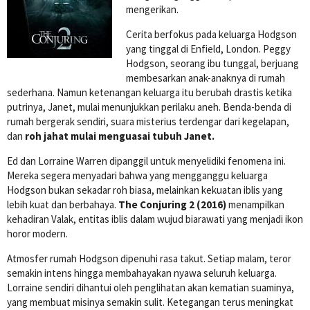
mengerikan.
Cerita berfokus pada keluarga Hodgson
yang tinggal di Enfield, London. Peggy
Hodgson, seorang ibu tunggal, berjuang
membesarkan anak-anaknya di rumah
sederhana. Namun ketenangan keluarga itu berubah drastis ketika
putrinya, Janet, mulai menunjukkan perilaku aneh. Benda-benda di
rumah bergerak sendiri, suara misterius terdengar dari kegelapan,
dan
roh jahat mulai menguasai tubuh Janet.
Ed dan Lorraine Warren dipanggil untuk menyelidiki fenomena ini.
Mereka segera menyadari bahwa yang mengganggu keluarga
Hodgson bukan sekadar roh biasa, melainkan kekuatan iblis yang
lebih kuat dan berbahaya.
The Conjuring 2 (2016)
menampilkan
kehadiran Valak, entitas iblis dalam wujud biarawati yang menjadi ikon
horor modern.
Atmosfer rumah Hodgson dipenuhi rasa takut. Setiap malam, teror
semakin intens hingga membahayakan nyawa seluruh keluarga.
Lorraine sendiri dihantui oleh penglihatan akan kematian suaminya,
yang membuat misinya semakin sulit. Ketegangan terus meningkat