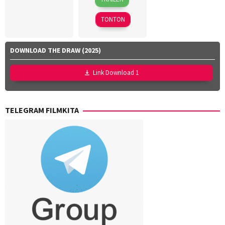
Aug
Lada
2022
TONTON
DOWNLOAD THE DRAW (2025)
Link Download 1
TELEGRAM FILMKITA