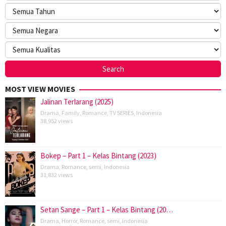
MOST VIEW MOVIES
Jalinan Terlarang (2025)
Drama
,
Family
,
Romance
,
TV SERIES
,
Indonesia
38,952 views
Bokep – Part 1 – Kelas Bintang (2023)
Drama
,
Romance
,
semi
,
Indonesia
31,832 views
Setan Sange – Part 1 – Kelas Bintang (20…
Drama
,
Horror
,
Romance
,
semi
,
Indonesia