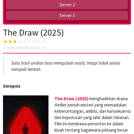
Server 2
Server 3
The Draw (2025)
2
voting, rata-rata
3.0
dari 10
Satu hasil undian bisa mengubah nasib, tetapi tidak selalu
menjadi berkah.
Sinopsis
The Draw (2025)
menghadirkan drama
thriller penuh misteri yang memadukan
keberuntungan, ambisi, dan konsekuensi
dari keputusan yang lahir dalam tekanan.
Film ini membawa penonton ke dalam
kisah tentang bagaimana peluang besar