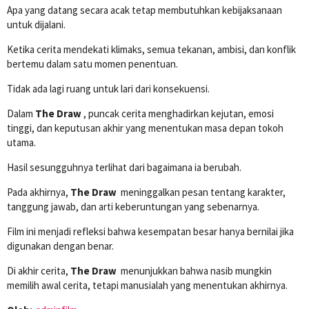
Apa yang datang secara acak tetap membutuhkan kebijaksanaan
untuk dijalani.
Ketika cerita mendekati klimaks, semua tekanan, ambisi, dan konflik
bertemu dalam satu momen penentuan.
Tidak ada lagi ruang untuk lari dari konsekuensi.
Dalam
The Draw
, puncak cerita menghadirkan kejutan, emosi
tinggi, dan keputusan akhir yang menentukan masa depan tokoh
utama.
Hasil sesungguhnya terlihat dari bagaimana ia berubah.
Pada akhirnya,
The Draw
meninggalkan pesan tentang karakter,
tanggung jawab, dan arti keberuntungan yang sebenarnya.
Film ini menjadi refleksi bahwa kesempatan besar hanya bernilai jika
digunakan dengan benar.
Di akhir cerita,
The Draw
menunjukkan bahwa nasib mungkin
memilih awal cerita, tetapi manusialah yang menentukan akhirnya.