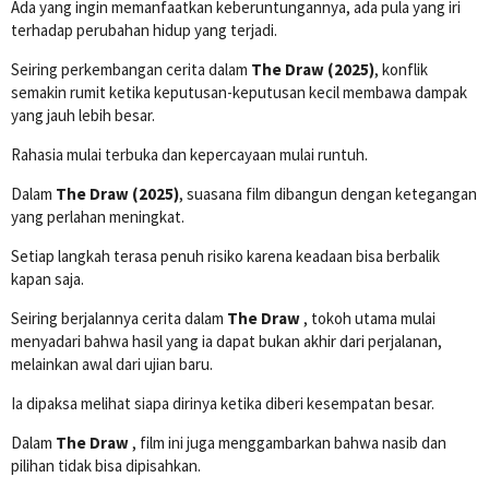
Ada yang ingin memanfaatkan keberuntungannya, ada pula yang iri
terhadap perubahan hidup yang terjadi.
Seiring perkembangan cerita dalam
The Draw (2025)
, konflik
semakin rumit ketika keputusan-keputusan kecil membawa dampak
yang jauh lebih besar.
Rahasia mulai terbuka dan kepercayaan mulai runtuh.
Dalam
The Draw (2025)
, suasana film dibangun dengan ketegangan
yang perlahan meningkat.
Setiap langkah terasa penuh risiko karena keadaan bisa berbalik
kapan saja.
Seiring berjalannya cerita dalam
The Draw
, tokoh utama mulai
menyadari bahwa hasil yang ia dapat bukan akhir dari perjalanan,
melainkan awal dari ujian baru.
Ia dipaksa melihat siapa dirinya ketika diberi kesempatan besar.
Dalam
The Draw
, film ini juga menggambarkan bahwa nasib dan
pilihan tidak bisa dipisahkan.