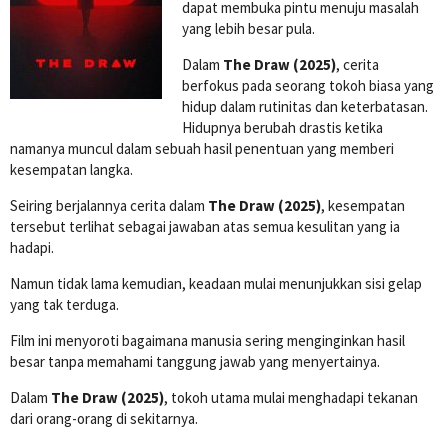
dapat membuka pintu menuju masalah
yang lebih besar pula.
Dalam
The Draw (2025)
, cerita
berfokus pada seorang tokoh biasa yang
hidup dalam rutinitas dan keterbatasan.
Hidupnya berubah drastis ketika
namanya muncul dalam sebuah hasil penentuan yang memberi
kesempatan langka.
Seiring berjalannya cerita dalam
The Draw (2025)
, kesempatan
tersebut terlihat sebagai jawaban atas semua kesulitan yang ia
hadapi.
Namun tidak lama kemudian, keadaan mulai menunjukkan sisi gelap
yang tak terduga.
Film ini menyoroti bagaimana manusia sering menginginkan hasil
besar tanpa memahami tanggung jawab yang menyertainya.
Dalam
The Draw (2025)
, tokoh utama mulai menghadapi tekanan
dari orang-orang di sekitarnya.