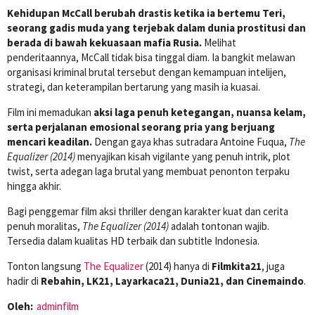
Kehidupan McCall berubah drastis ketika ia bertemu Teri,
seorang gadis muda yang terjebak dalam dunia prostitusi dan
berada di bawah kekuasaan mafia Rusia.
Melihat
penderitaannya, McCall tidak bisa tinggal diam. Ia bangkit melawan
organisasi kriminal brutal tersebut dengan kemampuan intelijen,
strategi, dan keterampilan bertarung yang masih ia kuasai.
Film ini memadukan
aksi laga penuh ketegangan, nuansa kelam,
serta perjalanan emosional seorang pria yang berjuang
mencari keadilan.
Dengan gaya khas sutradara Antoine Fuqua,
The
Equalizer (2014)
menyajikan kisah vigilante yang penuh intrik, plot
twist, serta adegan laga brutal yang membuat penonton terpaku
hingga akhir.
Bagi penggemar film aksi thriller dengan karakter kuat dan cerita
penuh moralitas,
The Equalizer (2014)
adalah tontonan wajib.
Tersedia dalam kualitas HD terbaik dan subtitle Indonesia.
Tonton langsung
The Equalizer
(2014) hanya di
Filmkita21
, juga
hadir di
Rebahin, LK21, Layarkaca21, Dunia21, dan Cinemaindo
.
Oleh:
adminfilm