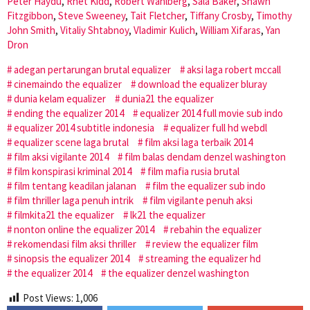
Peter Haydu
,
Rhet Kidd
,
Robert Wahlberg
,
Sala Baker
,
Shawn
Fitzgibbon
,
Steve Sweeney
,
Tait Fletcher
,
Tiffany Crosby
,
Timothy
John Smith
,
Vitaliy Shtabnoy
,
Vladimir Kulich
,
William Xifaras
,
Yan
Dron
adegan pertarungan brutal equalizer
aksi laga robert mccall
cinemaindo the equalizer
download the equalizer bluray
dunia kelam equalizer
dunia21 the equalizer
ending the equalizer 2014
equalizer 2014 full movie sub indo
equalizer 2014 subtitle indonesia
equalizer full hd webdl
equalizer scene laga brutal
film aksi laga terbaik 2014
film aksi vigilante 2014
film balas dendam denzel washington
film konspirasi kriminal 2014
film mafia rusia brutal
film tentang keadilan jalanan
film the equalizer sub indo
film thriller laga penuh intrik
film vigilante penuh aksi
filmkita21 the equalizer
lk21 the equalizer
nonton online the equalizer 2014
rebahin the equalizer
rekomendasi film aksi thriller
review the equalizer film
sinopsis the equalizer 2014
streaming the equalizer hd
the equalizer 2014
the equalizer denzel washington
Post Views:
1,006