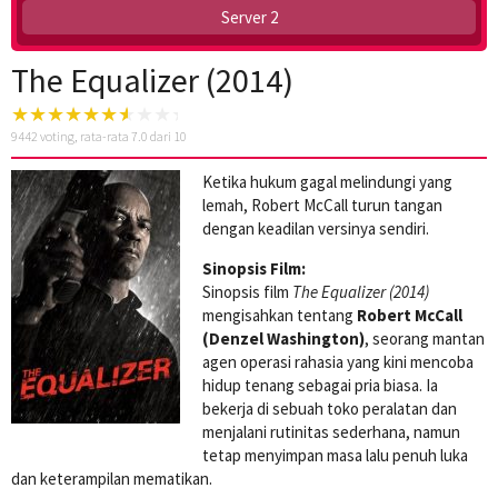
Server 2
The Equalizer (2014)
9442
voting, rata-rata
7.0
dari 10
Ketika hukum gagal melindungi yang
lemah, Robert McCall turun tangan
dengan keadilan versinya sendiri.
Sinopsis Film:
Sinopsis film
The Equalizer (2014)
mengisahkan tentang
Robert McCall
(Denzel Washington)
, seorang mantan
agen operasi rahasia yang kini mencoba
hidup tenang sebagai pria biasa. Ia
bekerja di sebuah toko peralatan dan
menjalani rutinitas sederhana, namun
tetap menyimpan masa lalu penuh luka
dan keterampilan mematikan.