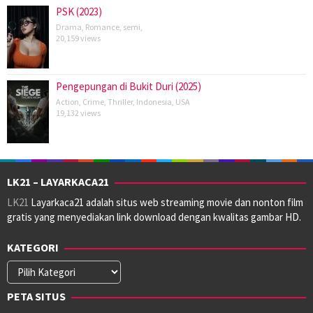
PSK (2023)
Drama
,
Romance
,
semi
,
20,159 views
Pengepungan di Bukit Duri (2025)
Action
,
Crime
,
Thriller
,
Indonesia
,
USA
19,132 views
LK21 – LAYARKACA21
LK21
Layarkaca21 adalah situs web streaming movie dan nonton film
gratis yang menyediakan link download dengan kwalitas gambar HD.
KATEGORI
Kategori
PETA SITUS