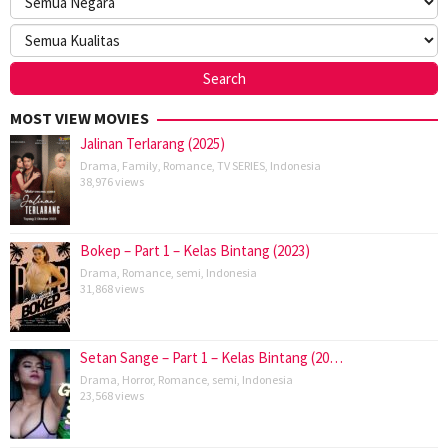
MOST VIEW MOVIES
Jalinan Terlarang (2025)
Drama
,
Family
,
Romance
,
TV SERIES
,
Indonesia
38,976 views
Bokep – Part 1 – Kelas Bintang (2023)
Drama
,
Romance
,
semi
,
Indonesia
31,868 views
Setan Sange – Part 1 – Kelas Bintang (20…
Drama
,
Horror
,
Romance
,
semi
,
Indonesia
23,568 views