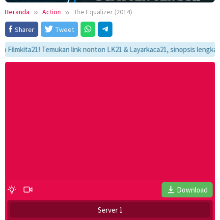
Beranda
Action
The Equalizer (2014)
Sharer
Tweet
kita21! Temukan link nonton LK21 & Layarkaca21, sinopsis lengkap, dan 
Download
Server 1