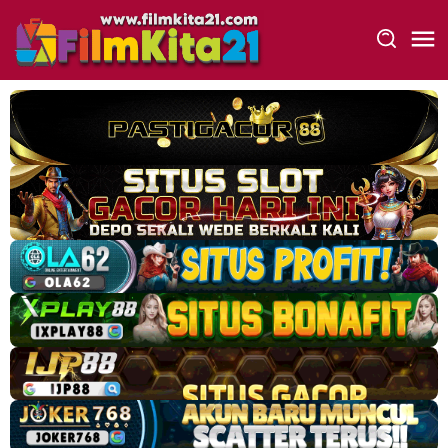
Loncat
ke
konten