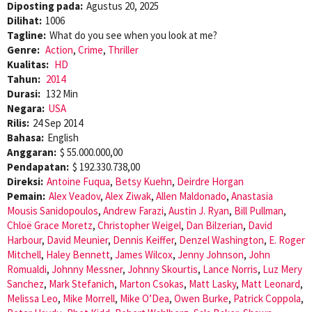
Diposting pada:
Agustus 20, 2025
Dilihat:
1006
Tagline:
What do you see when you look at me?
Genre:
Action
,
Crime
,
Thriller
Kualitas:
HD
Tahun:
2014
Durasi:
132 Min
Negara:
USA
Rilis:
24 Sep 2014
Bahasa:
English
Anggaran:
$ 55.000.000,00
Pendapatan:
$ 192.330.738,00
Direksi:
Antoine Fuqua
,
Betsy Kuehn
,
Deirdre Horgan
Pemain:
Alex Veadov
,
Alex Ziwak
,
Allen Maldonado
,
Anastasia
Mousis Sanidopoulos
,
Andrew Farazi
,
Austin J. Ryan
,
Bill Pullman
,
Chloë Grace Moretz
,
Christopher Weigel
,
Dan Bilzerian
,
David
Harbour
,
David Meunier
,
Dennis Keiffer
,
Denzel Washington
,
E. Roger
Mitchell
,
Haley Bennett
,
James Wilcox
,
Jenny Johnson
,
John
Romualdi
,
Johnny Messner
,
Johnny Skourtis
,
Lance Norris
,
Luz Mery
Sanchez
,
Mark Stefanich
,
Marton Csokas
,
Matt Lasky
,
Matt Leonard
,
Melissa Leo
,
Mike Morrell
,
Mike O’Dea
,
Owen Burke
,
Patrick Coppola
,