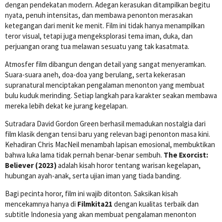
dengan pendekatan modern. Adegan kerasukan ditampilkan begitu
nyata, penuh intensitas, dan membawa penonton merasakan
ketegangan dari menit ke menit. Film ini tidak hanya menampilkan
teror visual, tetapi juga mengeksplorasi tema iman, duka, dan
perjuangan orang tua melawan sesuatu yang tak kasatmata.
Atmosfer film dibangun dengan detail yang sangat menyeramkan.
Suara-suara aneh, doa-doa yang berulang, serta kekerasan
supranatural menciptakan pengalaman menonton yang membuat
bulu kuduk merinding. Setiap langkah para karakter seakan membawa
mereka lebih dekat ke jurang kegelapan.
Sutradara David Gordon Green berhasil memadukan nostalgia dari
film klasik dengan tensi baru yang relevan bagi penonton masa kini.
Kehadiran Chris MacNeil menambah lapisan emosional, membuktikan
bahwa luka lama tidak pernah benar-benar sembuh.
The Exorcist:
Believer (2023)
adalah kisah horor tentang warisan kegelapan,
hubungan ayah-anak, serta ujian iman yang tiada banding.
Bagi pecinta horor, film ini wajib ditonton. Saksikan kisah
mencekamnya hanya di
Filmkita21
dengan kualitas terbaik dan
subtitle Indonesia yang akan membuat pengalaman menonton