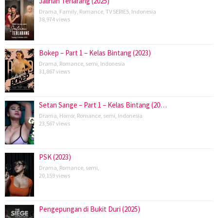
Jalinan Terlarang (2025)
Drama
,
Family
,
Romance
,
TV SERIES
,
Indonesia
38,974 views
Bokep – Part 1 – Kelas Bintang (2023)
Drama
,
Romance
,
semi
,
Indonesia
31,867 views
Setan Sange – Part 1 – Kelas Bintang (20…
Drama
,
Horror
,
Romance
,
semi
,
Indonesia
23,567 views
PSK (2023)
Drama
,
Romance
,
semi
,
20,159 views
Pengepungan di Bukit Duri (2025)