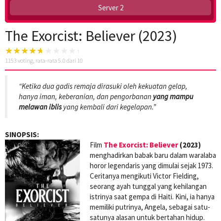
Server 2
The Exorcist: Believer (2023)
1153
voting, rata-rata
5.0
dari 10
“Ketika dua gadis remaja dirasuki oleh kekuatan gelap,
hanya iman, keberanian, dan pengorbanan
yang mampu
melawan iblis
yang kembali dari kegelapan.”
SINOPSIS:
Film
The Exorcist: Believer
(2023)
menghadirkan babak baru dalam waralaba
horor legendaris yang dimulai sejak 1973.
Ceritanya mengikuti Victor Fielding,
seorang ayah tunggal yang kehilangan
istrinya saat gempa di Haiti. Kini, ia hanya
memiliki putrinya, Angela, sebagai satu-
satunya alasan untuk bertahan hidup.