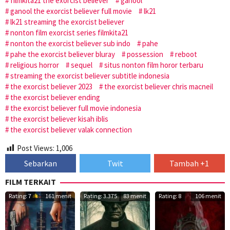
filmkita21 the exorcist believer
ganool
ganool the exorcist believer full movie
lk21
lk21 streaming the exorcist believer
nonton film exorcist series filmkita21
nonton the exorcist believer sub indo
pahe
pahe the exorcist believer bluray
possession
reboot
religious horror
sequel
situs nonton film horor terbaru
streaming the exorcist believer subtitle indonesia
the exorcist believer 2023
the exorcist believer chris macneil
the exorcist believer ending
the exorcist believer full movie indonesia
the exorcist believer kisah iblis
the exorcist believer valak connection
Post Views:
1,006
Sebarkan
Twit
Tambah +1
FILM TERKAIT
Rating: 7
161 menit
Rating: 3.375
83 menit
Rating: 8
106 menit