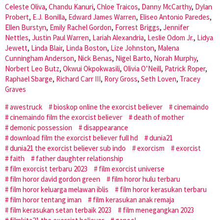
Celeste Oliva
,
Chandu Kanuri
,
Chloe Traicos
,
Danny McCarthy
,
Dylan
Probert
,
E.J. Bonilla
,
Edward James Warren
,
Eliseo Antonio Paredes
,
Ellen Burstyn
,
Emily Rachel Gordon
,
Forrest Briggs
,
Jennifer
Nettles
,
Justin Paul Warren
,
Lariah Alexandria
,
Leslie Odom Jr.
,
Lidya
Jewett
,
Linda Blair
,
Linda Boston
,
Lize Johnston
,
Malena
Cunningham Anderson
,
Nick Benas
,
Nigel Barto
,
Norah Murphy
,
Norbert Leo Butz
,
Okwui Okpokwasili
,
Olivia O’Neill
,
Patrick Roper
,
Raphael Sbarge
,
Richard Carr III
,
Rory Gross
,
Seth Loven
,
Tracey
Graves
awestruck
bioskop online the exorcist believer
cinemaindo
cinemaindo film the exorcist believer
death of mother
demonic possession
disappearance
download film the exorcist believer full hd
dunia21
dunia21 the exorcist believer sub indo
exorcism
exorcist
faith
father daughter relationship
film exorcist terbaru 2023
film exorcist universe
film horor david gordon green
film horor hulu terbaru
film horor keluarga melawan iblis
film horor kerasukan terbaru
film horor tentang iman
film kerasukan anak remaja
film kerasukan setan terbaik 2023
film menegangkan 2023