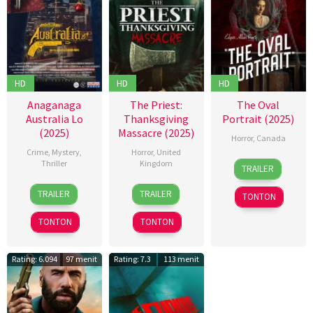
HD
HD
HD
Anaganaga
The Priest:
The Oval
Australia Lo
Thanksgiving
Portrait (2025)
(2025)
Massacre (2025)
Horror
,
Canada
Crime
,
Mystery
,
Horror
,
United
10
Adrian
Thriller
Kingdom
TRAILER
Oct
Langley
21
Taraka
8
Steve
2025
TRAILER
TRAILER
TONTON
Mar
Rama
Aug
Lawson
2025
2025
TONTON
TONTON
Rating: 6.094
97 menit
Rating: 7.3
113 menit