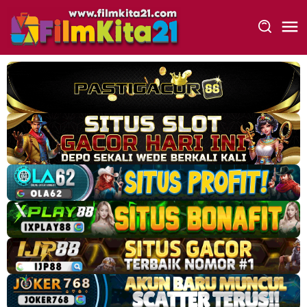
Loncat
ke
konten