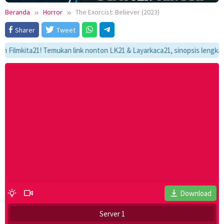
Beranda
Horror
The Exorcist: Believer (2023)
Sharer
Tweet
kita21! Temukan link nonton LK21 & Layarkaca21, sinopsis lengkap, dan a
Download
Server 1