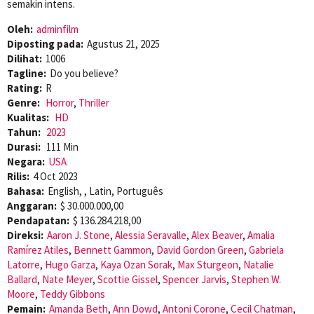
semakin intens.
Oleh:
adminfilm
Diposting pada:
Agustus 21, 2025
Dilihat:
1006
Tagline:
Do you believe?
Rating:
R
Genre:
Horror
,
Thriller
Kualitas:
HD
Tahun:
2023
Durasi:
111 Min
Negara:
USA
Rilis:
4 Oct 2023
Bahasa:
English, , Latin, Português
Anggaran:
$ 30.000.000,00
Pendapatan:
$ 136.284.218,00
Direksi:
Aaron J. Stone
,
Alessia Seravalle
,
Alex Beaver
,
Amalia
Ramírez Atiles
,
Bennett Gammon
,
David Gordon Green
,
Gabriela
Latorre
,
Hugo Garza
,
Kaya Ozan Sorak
,
Max Sturgeon
,
Natalie
Ballard
,
Nate Meyer
,
Scottie Gissel
,
Spencer Jarvis
,
Stephen W.
Moore
,
Teddy Gibbons
Pemain:
Amanda Beth
,
Ann Dowd
,
Antoni Corone
,
Cecil Chatman
,