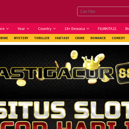
nre
Year
Country
18+ Dewasa
FILMKITA21
Bi
CRIME
MYSTERY
THRILLER
FANTASY
CRIME
ROMANCE
COMEDY