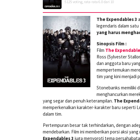
5125
voting, rata-rata
6.0
dari 10
The Expendables 3
a
legendaris dalam satu 
yang harus menghad
Sinopsis Film :
Film
The Expendable
Ross (Sylvester Stallo
dan anggota baru yang
mempertemukan mereka
tim yang kini menjadi
Stonebanks memiliki 
menghancurkan mereka
yang segar dan penuh keterampilan.
The Expenda
memperkenalkan karakter-karakter baru seperti 
dalam tim.
Pertempuran besar tak terhindarkan, dengan ad
mendebarkan. Film ini memberikan porsi aksi yan
Expendables 3
juga menyoroti tema persahabata