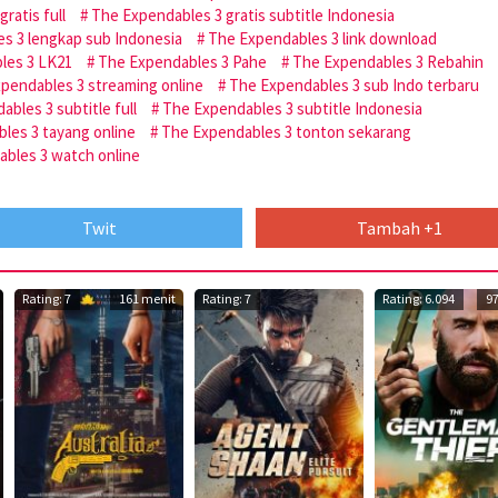
ratis full
The Expendables 3 gratis subtitle Indonesia
s 3 lengkap sub Indonesia
The Expendables 3 link download
les 3 LK21
The Expendables 3 Pahe
The Expendables 3 Rebahin
pendables 3 streaming online
The Expendables 3 sub Indo terbaru
bles 3 subtitle full
The Expendables 3 subtitle Indonesia
les 3 tayang online
The Expendables 3 tonton sekarang
bles 3 watch online
Twit
Tambah +1
Rating: 7
161 menit
Rating: 7
Rating: 6.094
9