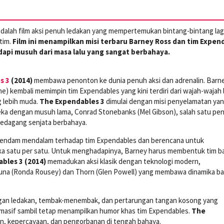
dalah film aksi penuh ledakan yang mempertemukan bintang-bintang la
tim.
Film ini menampilkan misi terbaru Barney Ross dan tim Expen
api musuh dari masa lalu yang sangat berbahaya.
s 3
(2014)
membawa penonton ke dunia penuh aksi dan adrenalin. Barn
ne) kembali memimpin tim Expendables yang kini terdiri dari wajah-wajah
 lebih muda.
The Expendables 3
dimulai dengan misi penyelamatan ya
 dengan musuh lama, Conrad Stonebanks (Mel Gibson), salah satu pend
 pedagang senjata berbahaya.
dendam mendalam terhadap tim Expendables dan berencana untuk
 satu per satu. Untuk menghadapinya, Barney harus membentuk tim b
bles 3 (2014)
memadukan aksi klasik dengan teknologi modern,
Luna (Ronda Rousey) dan Thorn (Glen Powell) yang membawa dinamika ba
egan ledakan, tembak-menembak, dan pertarungan tangan kosong yang
g masif sambil tetap menampilkan humor khas tim Expendables.
The
n, kepercayaan, dan pengorbanan di tengah bahaya.