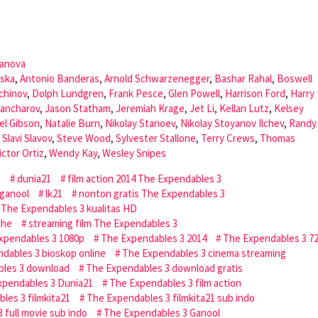
yanova
ska
,
Antonio Banderas
,
Arnold Schwarzenegger
,
Bashar Rahal
,
Boswell
chinov
,
Dolph Lundgren
,
Frank Pesce
,
Glen Powell
,
Harrison Ford
,
Harry
rancharov
,
Jason Statham
,
Jeremiah Krage
,
Jet Li
,
Kellan Lutz
,
Kelsey
el Gibson
,
Natalie Burn
,
Nikolay Stanoev
,
Nikolay Stoyanov Ilchev
,
Randy
,
Slavi Slavov
,
Steve Wood
,
Sylvester Stallone
,
Terry Crews
,
Thomas
ictor Ortiz
,
Wendy Kay
,
Wesley Snipes
3
dunia21
film action 2014 The Expendables 3
ganool
lk21
nonton gratis The Expendables 3
The Expendables 3 kualitas HD
ahe
streaming film The Expendables 3
xpendables 3 1080p
The Expendables 3 2014
The Expendables 3 7
dables 3 bioskop online
The Expendables 3 cinema streaming
les 3 download
The Expendables 3 download gratis
xpendables 3 Dunia21
The Expendables 3 film action
les 3 filmkita21
The Expendables 3 filmkita21 sub indo
 full movie sub indo
The Expendables 3 Ganool