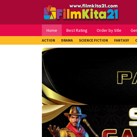
Loncat
ke
konten
Home
Best Rating
Order by title
Ge
ACTION
DRAMA
SCIENCE FICTION
FANTASY