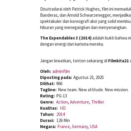
Disutradarai oleh Patrick Hughes, film ini memad
Banderas, dan Arnold Schwarzenegger, menjadikan
spektakuler dan koreografi aksi yang solid membua
hiburan yang menegangkan dan menyenangkan.
The Expendables 3 (2014)
adalah bukti bahwa m
dengan energi dan karisma mereka.
Jangan lewatkan, tonton sekarang di
Filmkita21
d
Oleh:
adminfilm
Diposting pada:
Agustus 23, 2025
Dilihat:
966
Tagline:
New team. New attitude. New mission.
Rating:
PG-13
Genre:
Action
,
Adventure
,
Thriller
Kualitas:
HD
Tahun:
2014
Durasi:
126 Min
Negara:
France
,
Germany
,
USA