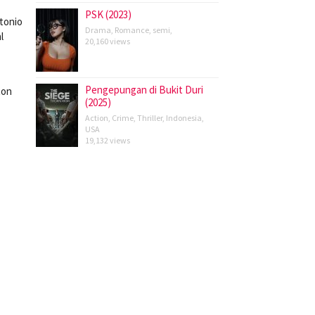
PSK (2023)
ntonio
Drama
,
Romance
,
semi
,
l
20,160 views
Pengepungan di Bukit Duri
ton
(2025)
Action
,
Crime
,
Thriller
,
Indonesia
,
USA
19,132 views