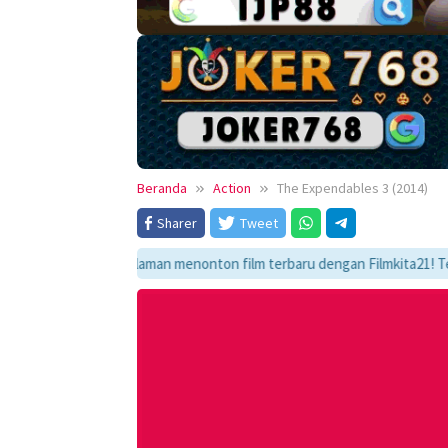
Beranda
Action
The Expendables 3 (2014)
Sharer
Tweet
ati pengalaman menonton film terbaru dengan Filmkita21! Temukan link no