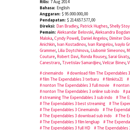
Rilis:
7 Aug 2014
Bahasa:
English
Anggaran:
$ 95.000.000,00
Pendapatan:
$ 214.657.577,00
Direksi:
Dan Bradley
,
Patrick Hughes
,
Shelly Sto
Pemain:
Aleksandar Belovski
,
Aleksandra Bogdan
Maloka
,
Cyndy Powell
,
Daniel Angelov
,
Dimiter Doi
Anichkin
,
Ivan Kostadinov
,
Ivan Rangelov
,
Ivaylo G
Grammer
,
Lilia Doytchinova
,
Liubomir Simeonov
,
M
Couture
,
Robert Davi
,
Ronda Rousey
,
Sarai Givaty
Canestraro
,
Tzvetislav Samardjiev
,
Velizar Binev
,
V
cinemaindo
download film The Expendables 
film The Expendables 3 terbaru
filmkita21
nonton The Expendables 3 full movie
nonton 
nonton The Expendables 3 online sub indo
p
streaming The Expendables 3 sub indo
The E
The Expendables 3 best streaming
The Expen
The Expendables 3 Cinemaindo
The Expendab
The Expendables 3 download sub indo
The E
The Expendables 3 film lengkap
The Expendab
The Expendables 3 full HD
The Expendables 3