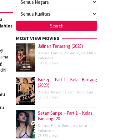
ga
dables
MOST VIEW MOVIES
Jalinan Terlarang (2025)
ey
Drama
,
Family
,
Romance
,
TV SERIES
,
 lama
Indonesia
ng
38,976 views
iri
Bokep – Part 1 – Kelas Bintang
(2023)
Drama
,
Romance
,
semi
,
Indonesia
aru
31,869 views
ru
Setan Sange – Part 1 – Kelas
Bintang (20…
Drama
,
Horror
,
Romance
,
semi
,
Indonesia
23,569 views