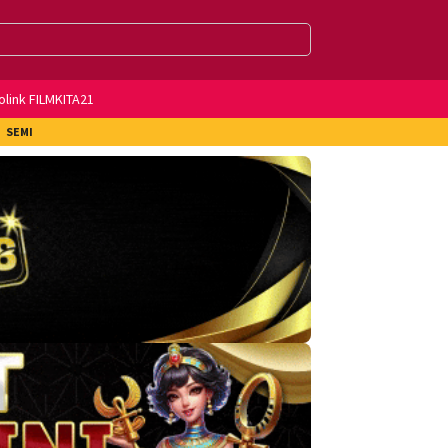
olink FILMKITA21
SEMI