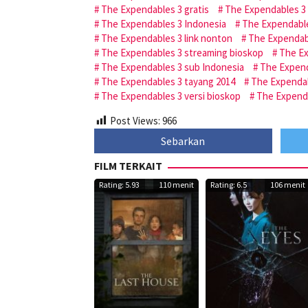
The Expendables 3 gratis
The Expendables 3 g
The Expendables 3 Indonesia
The Expendable
The Expendables 3 link nonton
The Expendab
The Expendables 3 streaming bioskop
The Ex
The Expendables 3 sub Indonesia
The Expenda
The Expendables 3 tayang 2014
The Expendab
The Expendables 3 versi bioskop
The Expenda
Post Views:
966
Sebarkan
FILM TERKAIT
Rating: 5.93
110 menit
Rating: 6.5
106 menit