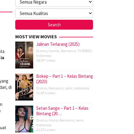
MOST VIEW MOVIES
Jalinan Terlarang (2025)
nta
Drama
,
Family
,
Romance
,
TV SERIES
,
Indonesia
ia
38,977 views
Bokep – Part 1 – Kelas Bintang
 yang
(2023)
ari, di
Drama
,
Romance
,
semi
,
Indonesia
31,871 views
an
Setan Sange – Part 1 – Kelas
a
Bintang (20…
Drama
,
Horror
,
Romance
,
semi
,
Indonesia
buat
23,571 views