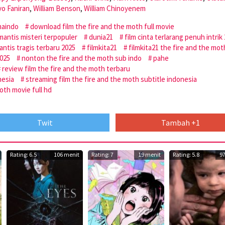
yo Faniran
,
William Benson
,
William Chinoyenem
maindo
download film the fire and the moth full movie
antis misteri terpopuler
dunia21
film cinta terlarang penuh intrik
antis tragis terbaru 2025
filmkita21
filmkita21 the fire and the mot
2025
nonton the fire and the moth sub indo
pahe
review film the fire and the moth terbaru
nesia
streaming film the fire and the moth subtitle indonesia
oth movie full hd
Twit
Tambah +1
Rating: 6.5
106 menit
Rating: 7
19 menit
Rating: 5.8
9