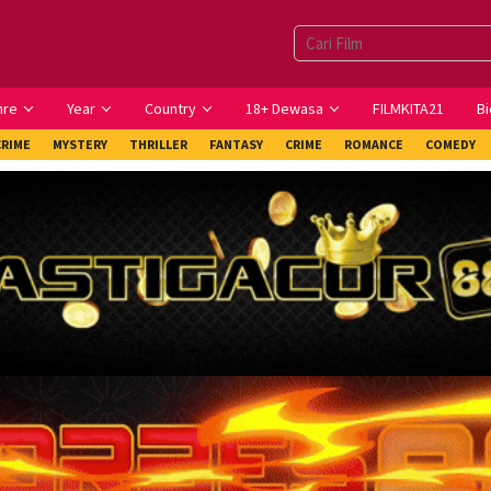
nre
Year
Country
18+ Dewasa
FILMKITA21
Bi
CRIME
MYSTERY
THRILLER
FANTASY
CRIME
ROMANCE
COMEDY