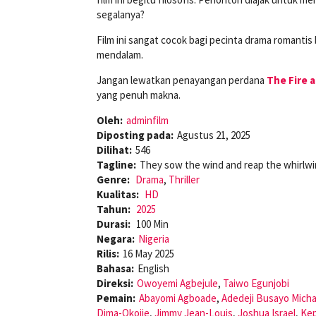
segalanya?
Film ini sangat cocok bagi pecinta drama romantis
mendalam.
Jangan lewatkan penayangan perdana
The Fire 
yang penuh makna.
Oleh:
adminfilm
Diposting pada:
Agustus 21, 2025
Dilihat:
546
Tagline:
They sow the wind and reap the whirlwi
Genre:
Drama
,
Thriller
Kualitas:
HD
Tahun:
2025
Durasi:
100 Min
Negara:
Nigeria
Rilis:
16 May 2025
Bahasa:
English
Direksi:
Owoyemi Agbejule
,
Taiwo Egunjobi
Pemain:
Abayomi Agboade
,
Adedeji Busayo Micha
Dima-Okojie
,
Jimmy Jean-Louis
,
Joshua Israel
,
Ke