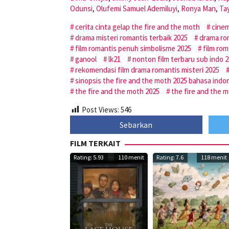
Odunsi
,
Olufemi Samuel Ademiluyi
,
Ronya Man
,
Ta
cerita cinta gelap the fire and the moth
cine
drama misteri romantis terbaik 2025
drama rom
film romantis penuh simbolisme 2025
film rom
ganool
lk21
nonton film terbaru sub indo 
rekomendasi film drama romantis misteri 2025
sinopsis the fire and the moth 2025 bahasa indo
the fire and the moth 2025
the fire and the m
Post Views:
546
Sebarkan
FILM TERKAIT
Rating: 5.93
110 menit
Rating: 7.6
118 menit