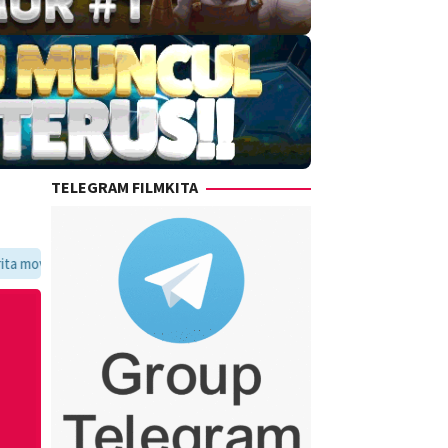
TELEGRAM FILMKITA
voritmu dalam satu tempat yang praktis dan update setiap hari.