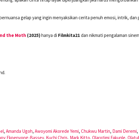
 bernuansa gelap yang ingin menyaksikan cerita penuh emosi, intrik, dan
and the Moth
(2025)
hanya di
Filmkita21
dan nikmati pengalaman sine
nd.
el
,
Amanda Ugoh
,
Awoyomi Akorede Yemi
,
Chukwu Martin
,
Dami Deremi
,
ppy Ekpenyong-Bassey
,
Kuchi Chris
,
Mark Kitto
,
Olarotimi Fakunle
,
Olatu