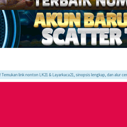
k nonton LK21 & Layarkaca21, sinopsis lengkap, dan alur cerita movie fa