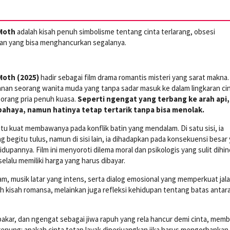
 Moth
adalah kisah penuh simbolisme tentang cinta terlarang, obsesi
han yang bisa menghancurkan segalanya.
Moth (2025)
hadir sebagai film drama romantis misteri yang sarat makna.
nan seorang wanita muda yang tanpa sadar masuk ke dalam lingkaran ci
eorang pria penuh kuasa.
Seperti ngengat yang terbang ke arah api, 
rbahaya, namun hatinya tetap tertarik tanpa bisa menolak.
itu kuat membawanya pada konflik batin yang mendalam. Di satu sisi, ia
g begitu tulus, namun di sisi lain, ia dihadapkan pada konsekuensi besar
upannya. Film ini menyoroti dilema moral dan psikologis yang sulit dihind
selalu memiliki harga yang harus dibayar.
m, musik latar yang intens, serta dialog emosional yang memperkuat jal
h kisah romansa, melainkan juga refleksi kehidupan tentang batas antar
akar, dan ngengat sebagai jiwa rapuh yang rela hancur demi cinta, mem
merenung: apakah cinta tetap layak diperjuangkan jika harus mengorbankan