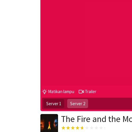
Matikan lampu
Trailer
Server 1
Server 2
The Fire and the M