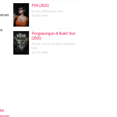
PSK (2023)
Drama
,
Romance
,
semi
,
 pesan
20,162 views
ma
Pengepungan di Bukit Duri
(2025)
Action
,
Crime
,
Thriller
,
Indonesia
,
USA
19,133 views
Ini
bosun