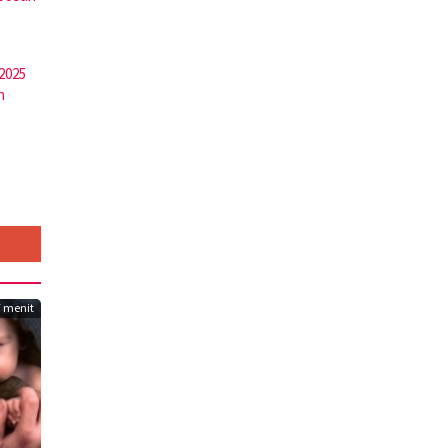
 2025
h
7 menit