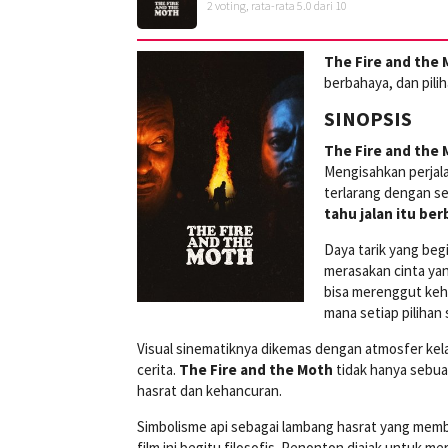
2
voting, rata-rata
5.0
dari 10
The Fire and the
berbahaya, dan pili
SINOPSIS
The Fire and the 
Mengisahkan perjala
terlarang dengan s
tahu jalan itu be
Daya tarik yang beg
merasakan cinta yan
bisa merenggut kehid
mana setiap pilihan 
Visual sinematiknya dikemas dengan atmosfer kela
cerita.
The Fire and the Moth
tidak hanya sebua
hasrat dan kehancuran.
Simbolisme api sebagai lambang hasrat yang memb
film ini begitu filosofis. Penonton diajak untuk 