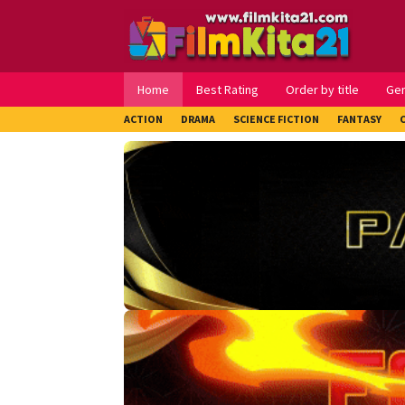
Loncat
ke
konten
Home
Best Rating
Order by title
Ge
ACTION
DRAMA
SCIENCE FICTION
FANTASY