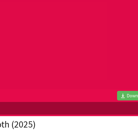
Down
oth (2025)