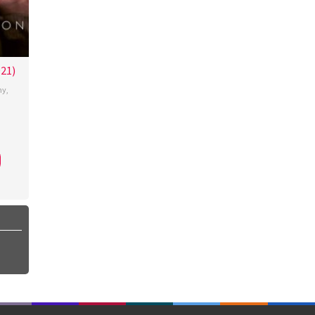
021)
ny
,
l
ruczó