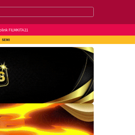
olink FILMKITA21
SEMI