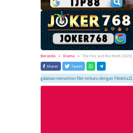
Beranda
Drama
The Fire and the Moth (2025)
Sharer
Tweet
ikmati pengalaman menonton film terbaru dengan Filmkita21! Temukan lin