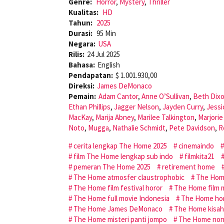
Genre:
Horror
,
Mystery
,
Thriller
Kualitas:
HD
Tahun:
2025
Durasi:
95 Min
Negara:
USA
Rilis:
24 Jul 2025
Bahasa:
English
Pendapatan:
$ 1.001.930,00
Direksi:
James DeMonaco
Pemain:
Adam Cantor
,
Anne O’Sullivan
,
Beth Dix
Ethan Phillips
,
Jagger Nelson
,
Jayden Curry
,
Jessi
MacKay
,
Marija Abney
,
Marilee Talkington
,
Marjori
Noto
,
Mugga
,
Nathalie Schmidt
,
Pete Davidson
,
R
cerita lengkap The Home 2025
cinemaindo
film The Home lengkap sub indo
filmkita21
pemeran The Home 2025
retirement home
The Home atmosfer claustrophobic
The Home
The Home film festival horor
The Home film
The Home full movie Indonesia
The Home ho
The Home James DeMonaco
The Home kisah
The Home misteri panti jompo
The Home nont