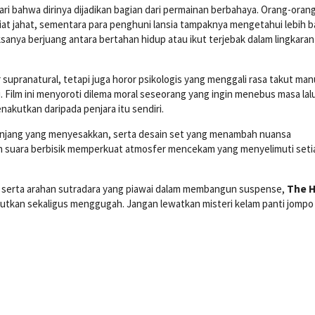
 bahwa dirinya dijadikan bagian dari permainan berbahaya. Orang-oran
iat jahat, sementara para penghuni lansia tampaknya mengetahui lebih 
sanya berjuang antara bertahan hidup atau ikut terjebak dalam lingkaran
supranatural, tetapi juga horor psikologis yang menggali rasa takut man
i. Film ini menyoroti dilema moral seseorang yang ingin menebus masa lal
akutkan daripada penjara itu sendiri.
 panjang yang menyesakkan, serta desain set yang menambah nuansa
an suara berbisik memperkuat atmosfer mencekam yang menyelimuti seti
 serta arahan sutradara yang piawai dalam membangun suspense,
The 
tkan sekaligus menggugah. Jangan lewatkan misteri kelam panti jompo 