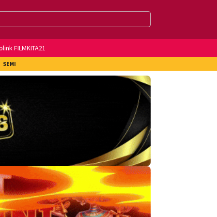
olink FILMKITA21
SEMI