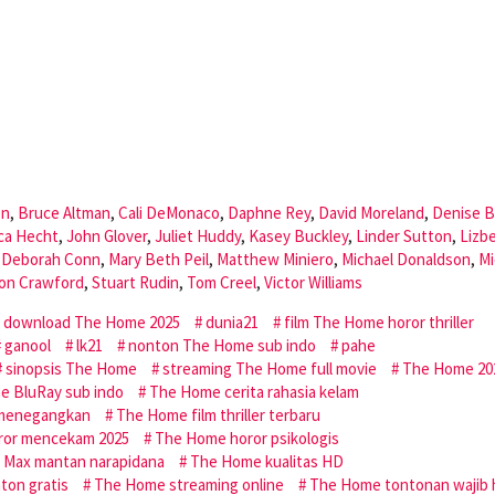
on
,
Bruce Altman
,
Cali DeMonaco
,
Daphne Rey
,
David Moreland
,
Denise B
ca Hecht
,
John Glover
,
Juliet Huddy
,
Kasey Buckley
,
Linder Sutton
,
Lizb
e Deborah Conn
,
Mary Beth Peil
,
Matthew Miniero
,
Michael Donaldson
,
Mi
on Crawford
,
Stuart Rudin
,
Tom Creel
,
Victor Williams
download The Home 2025
dunia21
film The Home horor thriller
ganool
lk21
nonton The Home sub indo
pahe
sinopsis The Home
streaming The Home full movie
The Home 20
 BluRay sub indo
The Home cerita rahasia kelam
 menegangkan
The Home film thriller terbaru
ror mencekam 2025
The Home horor psikologis
 Max mantan narapidana
The Home kualitas HD
on gratis
The Home streaming online
The Home tontonan wajib 