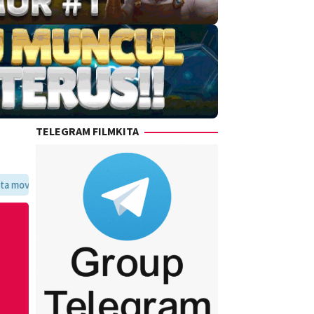
TELEGRAM FILMKITA
oritmu dalam satu tempat yang praktis dan update setiap hari.