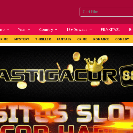
nre
Year
Country
18+ Dewasa
FILMKITA21
Bi
CRIME
MYSTERY
THRILLER
FANTASY
CRIME
ROMANCE
COMEDY