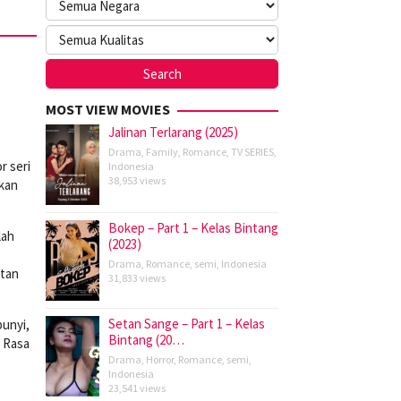
MOST VIEW MOVIES
Jalinan Terlarang (2025)
Drama
,
Family
,
Romance
,
TV SERIES
,
r seri
Indonesia
38,953 views
ekan
Bokep – Part 1 – Kelas Bintang
lah
(2023)
Drama
,
Romance
,
semi
,
Indonesia
atan
31,833 views
Setan Sange – Part 1 – Kelas
bunyi,
Bintang (20…
. Rasa
Drama
,
Horror
,
Romance
,
semi
,
Indonesia
23,541 views