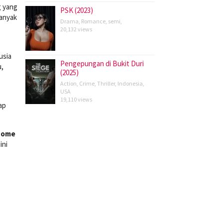
g yang
PSK (2023)
banyak
Drama
,
Romance
,
semi
,
20,132 views
usia
Pengepungan di Bukit Duri
u,
(2025)
Action
,
Crime
,
Thriller
,
Indonesia
,
USA
19,110 views
ap
Home
ini