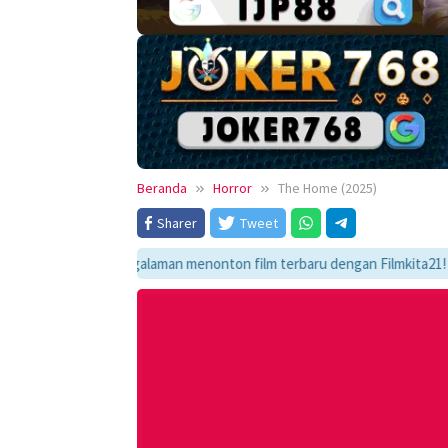
Beranda
Horror
The Home (2025)
Sharer
Tweet
mati pengalaman menonton film terbaru dengan Filmkita21! Temukan link 