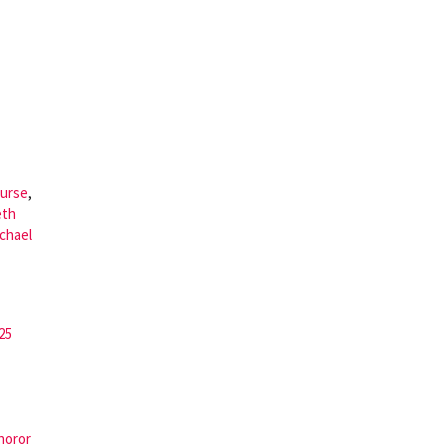
urse
,
eth
chael
25
horor