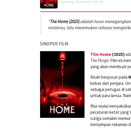
26
voting, rata-rata
6.0
dari 10
“
The Home (2025)
adalah horor menegangkan 
misterius, lalu menemukan rahasia mengerik
SINOPSIS FILM:
The Home
(2025)
ada
The Purge
. Film ini m
yang akan membuat pen
Kisah berpusat pada
M
bebas dari penjara. U
sebagai petugas di se
untuk para lansia. Nam
Max mulai menyaksikan
peraturan ketat yang t
curiga semakin memun
menyimpan rekaman da