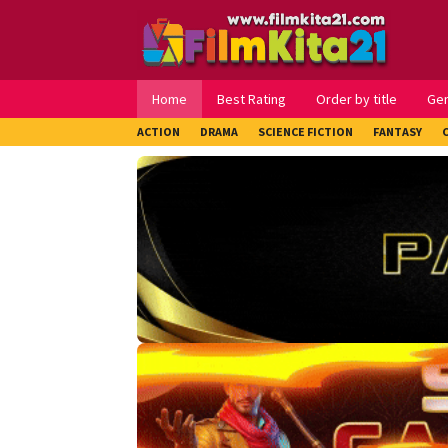
Loncat
ke
konten
Home
Best Rating
Order by title
Ge
ACTION
DRAMA
SCIENCE FICTION
FANTASY