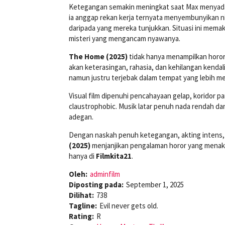
Ketegangan semakin meningkat saat Max menyadari
ia anggap rekan kerja ternyata menyembunyikan n
daripada yang mereka tunjukkan. Situasi ini memak
misteri yang mengancam nyawanya.
The Home (2025)
tidak hanya menampilkan horor 
akan keterasingan, rahasia, dan kehilangan kendal
namun justru terjebak dalam tempat yang lebih men
Visual film dipenuhi pencahayaan gelap, koridor
claustrophobic. Musik latar penuh nada rendah d
adegan.
Dengan naskah penuh ketegangan, akting intens,
(2025)
menjanjikan pengalaman horor yang menaku
hanya di
Filmkita21
.
Oleh:
adminfilm
Diposting pada:
September 1, 2025
Dilihat:
738
Tagline:
Evil never gets old.
Rating:
R