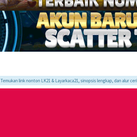
nonton LK21 & Layarkaca21, sinopsis lengkap, dan alur cerita movie fav