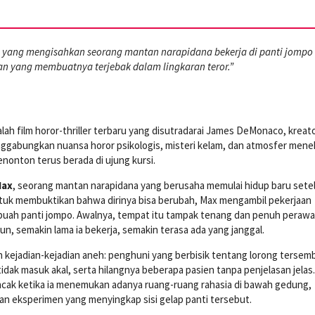
yang mengisahkan seorang mantan narapidana bekerja di panti jompo
an yang membuatnya terjebak dalam lingkaran teror.”
lah film horor-thriller terbaru yang disutradarai James DeMonaco, kreato
enggabungkan nuansa horor psikologis, misteri kelam, dan atmosfer men
onton terus berada di ujung kursi.
ax
, seorang mantan narapidana yang berusaha memulai hidup baru sete
ntuk membuktikan bahwa dirinya bisa berubah, Max mengambil pekerjaan
buah panti jompo. Awalnya, tempat itu tampak tenang dan penuh peraw
un, semakin lama ia bekerja, semakin terasa ada yang janggal.
 kejadian-kejadian aneh: penghuni yang berbisik tentang lorong tersem
idak masuk akal, serta hilangnya beberapa pasien tanpa penjelasan jelas
cak ketika ia menemukan adanya ruang-ruang rahasia di bawah gedung,
n eksperimen yang menyingkap sisi gelap panti tersebut.