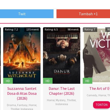
Twit
Tambah +1
Rating: 7.2
135 menit
Rating: 6.5
98 menit
Rating: 7
8
HD
HD
HD
Suzzanna: Santet
Danur: The Last
The Art of E
Dosa di Atas Dosa
Chapter (2026)
Comedy
,
Horror
,
Th
(2026)
Horror
,
Mystery
,
Thriller
,
Indonesia
TONTON
Drama
,
Fantasy
,
Horror
,
Thriller
,
Indonesia