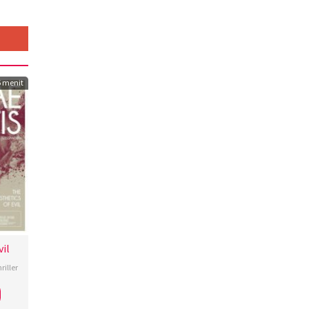
6 menit
vil
riller