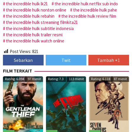
the incredible hulk lk21
the incredible hulk netflix sub indo
the incredible hulk nonton online
the incredible hulk pahe
the incredible hulk rebahin
the incredible hulk review film
the incredible hulk streaming filmkita21
the incredible hulk subtitle indonesia
the incredible hulk trailer resmi
the incredible hulk watch online
Post Views:
821
Sebarkan
Twit
Tambah +1
FILM TERKAIT
Rating: 6.094
97 menit
Rating: 7.3
113 menit
Rating: 6.118
87 menit