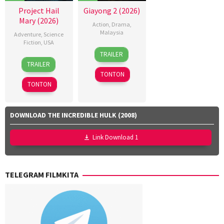
Project Hail
Giayong 2 (2026)
Mary (2026)
Action
,
Drama
,
Malaysia
Adventure
,
Science
Fiction
,
USA
9
Dyeanna
TRAILER
15
Callum
Apr
Jemat
,
TRAILER
Mar
Dawson
,
2026
Faisal
TONTON
2026
Christopher
Ishak
,
TONTON
Miller
,
Yayan
Dan
Ruhian
Channing-
DOWNLOAD THE INCREDIBLE HULK (2008)
Williams
,
Jan
Link Download 1
Zalar
,
John
Sorapure
,
TELEGRAM FILMKITA
Phil
Lord
,
Sheila
Waldron