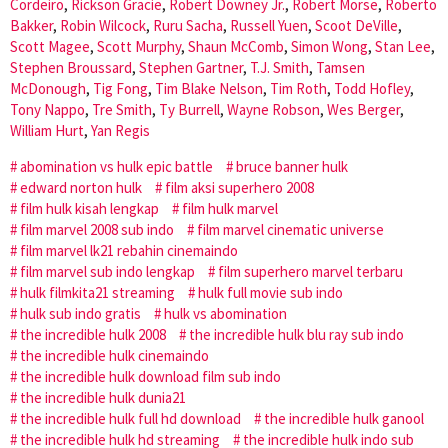
Cordeiro
,
Rickson Gracie
,
Robert Downey Jr.
,
Robert Morse
,
Roberto
Bakker
,
Robin Wilcock
,
Ruru Sacha
,
Russell Yuen
,
Scoot DeVille
,
Scott Magee
,
Scott Murphy
,
Shaun McComb
,
Simon Wong
,
Stan Lee
,
Stephen Broussard
,
Stephen Gartner
,
T.J. Smith
,
Tamsen
McDonough
,
Tig Fong
,
Tim Blake Nelson
,
Tim Roth
,
Todd Hofley
,
Tony Nappo
,
Tre Smith
,
Ty Burrell
,
Wayne Robson
,
Wes Berger
,
William Hurt
,
Yan Regis
abomination vs hulk epic battle
bruce banner hulk
edward norton hulk
film aksi superhero 2008
film hulk kisah lengkap
film hulk marvel
film marvel 2008 sub indo
film marvel cinematic universe
film marvel lk21 rebahin cinemaindo
film marvel sub indo lengkap
film superhero marvel terbaru
hulk filmkita21 streaming
hulk full movie sub indo
hulk sub indo gratis
hulk vs abomination
the incredible hulk 2008
the incredible hulk blu ray sub indo
the incredible hulk cinemaindo
the incredible hulk download film sub indo
the incredible hulk dunia21
the incredible hulk full hd download
the incredible hulk ganool
the incredible hulk hd streaming
the incredible hulk indo sub