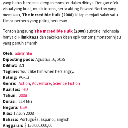
yang harus berdamai dengan monster dalam dirinya. Dengan efek
visual yang kuat, musik intens, serta akting Edward Norton yang
memukau,
The Incredible Hulk (2008)
tetap menjadi salah satu
film superhero yang paling berkesan.
Tonton langsung
The Incredible Hulk
(2008)
subtitle Indonesia
hanya di
Filmkita21
dan saksikan kisah epik tentang monster hijau
yang penuh amarah.
Oleh:
adminfilm
Diposting pada:
Agustus 16, 2025
Dilihat:
821
Tagline:
You’ll like him when he’s angry.
Rating:
PG-13
Genre:
Action
,
Adventure
,
Science Fiction
Kualitas:
HD
Tahun:
2008
Durasi:
114 Min
Negara:
USA
Rilis:
12 Jun 2008
Bahasa:
Português, Español, English
Anggaran:
$ 150.000.000,00