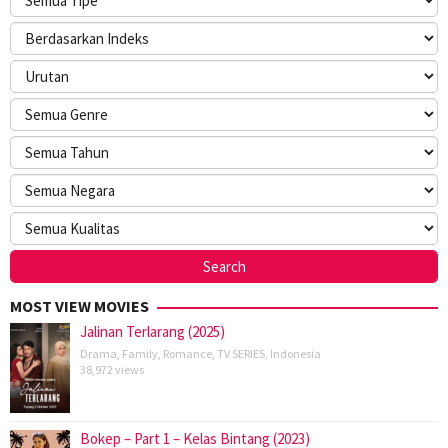
MOST VIEW MOVIES
Jalinan Terlarang (2025)
Drama
,
Family
,
Romance
,
TV SERIES
,
Indonesia
38,972 views
Bokep – Part 1 – Kelas Bintang (2023)