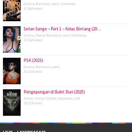
Drama
,
Romance
,
semi
,
Indonesia
31,864 views
Setan Sange – Part 1 – Kelas Bintang (20…
Drama
,
Horror
,
Romance
,
semi
,
Indonesia
23,564 views
PSK (2023)
Drama
,
Romance
,
semi
,
20,155 views
Pengepungan di Bukit Duri (2025)
Action
,
Crime
,
Thriller
,
Indonesia
,
USA
19,128 views
LK21 – LAYARKACA21