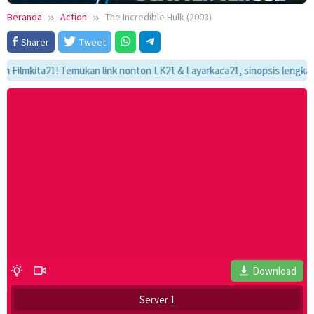
Beranda
Action
The Incredible Hulk (2008)
Sharer
Tweet
mkita21! Temukan link nonton LK21 & Layarkaca21, sinopsis lengkap, dan 
Download
Server 1