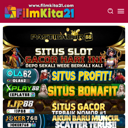
Loncat
ke
konten