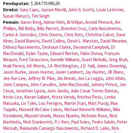
Pendapatan:
$ 264.770.996,00
Direksi:
Gary Capo
,
Jayson Merrill
,
John G. Scotti
,
Louis Leterrier
,
Susan Marucci
,
Tim Singh
Pemain:
Aaron Berg
,
Adrian Hein
,
Al Vrkljan
,
Arnold Pinnock
,
Avi
Phillips
,
Bill Bixby
,
Billy Parrott
,
Brandon Cruz
,
Carla Nascimento
,
Carlos A. Gonzalez
,
Chris Owens
,
Chris Ratz
,
Christina Cabot
,
Dave
Kiner
,
David Bianchi
,
David Collins
,
David L. Marston
,
David Meunier
,
Débora Nascimento
,
Deshaun Clarke
,
Desmond Campbell
,
DI
MacDonald
,
Dylan Taylor
,
Edward Norton
,
Fabio Dorea
,
François
Mequer
,
Fred Tatasciore
,
Genelle Williams
,
Grant Nickalls
,
Greg Bryk
,
Imali Perera
,
Ish Morris
,
J.A. Worthington
,
J.D. Hall
,
James Downing
,
Jason Burke
,
Jason Hunter
,
Javier Lambert
,
Jay Hunter
,
JB Blanc
,
Jee-Yun Lee
,
Jeffrey W. Pike
,
Jim Annan
,
Joe La Loggia
,
John Atkin
,
John Campea
,
John Carvalho
,
John MacDonald
,
Johnny Prince
,
Jon
Cesar
,
Jonathan Lipow
,
Joris Jarsky
,
Julio Cesar Torres Dantas
,
Kevin Lise
,
Kieran Gallant
,
Krista Vendy
,
Kristina Pesic
,
Lenka
Matuska
,
Liv Tyler
,
Lou Ferrigno
,
Martin Starr
,
Matt Purdy
,
Max
Topplin
,
Maxwell McCabe-Lokos
,
Michael Kenneth Williams
,
Mila
Stromboni
,
Miyoshi Umeki
,
Moses Nyarko
,
Nicholas Rose
,
Nick
Alachiotis
,
Nick Stankevich
,
P.J. Kerr
,
Paul Soles
,
Pedro Salvín
,
Peter
Mensah
,
Raimundo Camargo Nascimento
,
Richard D. Leko
,
Rick