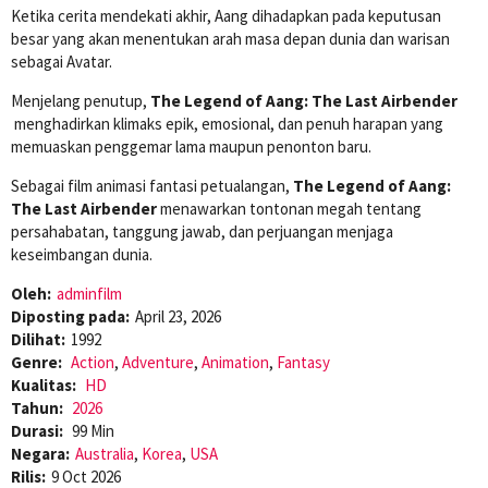
Ketika cerita mendekati akhir, Aang dihadapkan pada keputusan
besar yang akan menentukan arah masa depan dunia dan warisan
sebagai Avatar.
Menjelang penutup,
The Legend of Aang: The Last Airbender
menghadirkan klimaks epik, emosional, dan penuh harapan yang
memuaskan penggemar lama maupun penonton baru.
Sebagai film animasi fantasi petualangan,
The Legend of Aang:
The Last Airbender
menawarkan tontonan megah tentang
persahabatan, tanggung jawab, dan perjuangan menjaga
keseimbangan dunia.
Oleh:
adminfilm
Diposting pada:
April 23, 2026
Dilihat:
1992
Genre:
Action
,
Adventure
,
Animation
,
Fantasy
Kualitas:
HD
Tahun:
2026
Durasi:
99 Min
Negara:
Australia
,
Korea
,
USA
Rilis:
9 Oct 2026