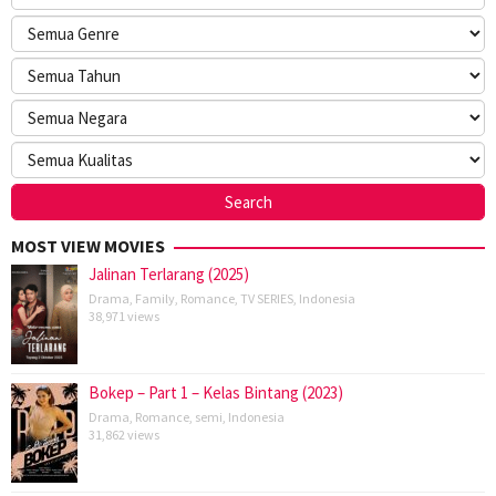
MOST VIEW MOVIES
Jalinan Terlarang (2025)
Drama
,
Family
,
Romance
,
TV SERIES
,
Indonesia
38,971 views
Bokep – Part 1 – Kelas Bintang (2023)
Drama
,
Romance
,
semi
,
Indonesia
31,862 views