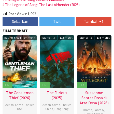
The Legend of Aang: The Last Airbender (2026)
Post Views:
1,992
Sebarkan
Twit
Tambah +1
FILM TERKAIT
Rating: 6.094
97 menit
Rating: 7.3
113 menit
Rating: 7.2
135 menit
HD
HD
HD
The Gentleman
The Furious
Suzzanna:
Thief (2026)
(2025)
Santet Dosa di
Atas Dosa (2026)
Action
,
Crime
,
Thriller
,
Action
,
Crime
,
Thriller
,
USA
China
,
Hong Kong
Drama
,
Fantasy
,
Horror
,
Thriller
,