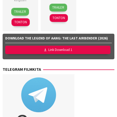
Kingdom
15
Callum
TRAILER
30
Sandra
Mar
Dawson
,
TRAILER
Apr
Sciberras
2026
Christopher
TONTON
2026
Miller
,
TONTON
Dan
Channing-
Williams
,
DOWNLOAD THE LEGEND OF AANG: THE LAST AIRBENDER (2026)
Jan
Zalar
,
Link Download 1
John
Sorapure
,
Phil
TELEGRAM FILMKITA
Lord
,
Sheila
Waldron