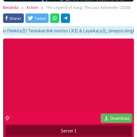
Beranda
Action
The Legend of Aang: The Last Airbender (2026)
Sharer
Tweet
mkita21! Temukan link nonton LK21 & Layarkaca21, sinopsis lengkap, dan
Download
Server 1