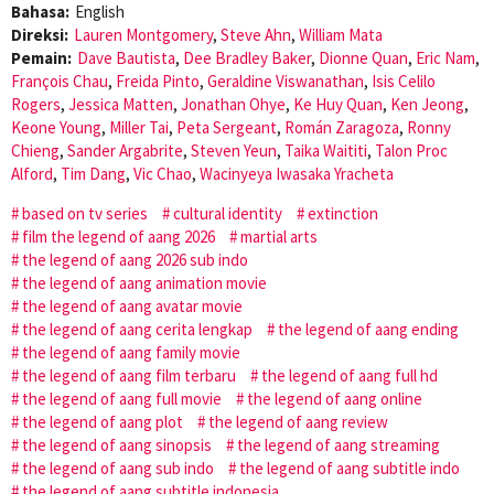
Bahasa:
English
Direksi:
Lauren Montgomery
,
Steve Ahn
,
William Mata
Pemain:
Dave Bautista
,
Dee Bradley Baker
,
Dionne Quan
,
Eric Nam
,
François Chau
,
Freida Pinto
,
Geraldine Viswanathan
,
Isis Celilo
Rogers
,
Jessica Matten
,
Jonathan Ohye
,
Ke Huy Quan
,
Ken Jeong
,
Keone Young
,
Miller Tai
,
Peta Sergeant
,
Román Zaragoza
,
Ronny
Chieng
,
Sander Argabrite
,
Steven Yeun
,
Taika Waititi
,
Talon Proc
Alford
,
Tim Dang
,
Vic Chao
,
Wacinyeya Iwasaka Yracheta
based on tv series
cultural identity
extinction
film the legend of aang 2026
martial arts
the legend of aang 2026 sub indo
the legend of aang animation movie
the legend of aang avatar movie
the legend of aang cerita lengkap
the legend of aang ending
the legend of aang family movie
the legend of aang film terbaru
the legend of aang full hd
the legend of aang full movie
the legend of aang online
the legend of aang plot
the legend of aang review
the legend of aang sinopsis
the legend of aang streaming
the legend of aang sub indo
the legend of aang subtitle indo
the legend of aang subtitle indonesia