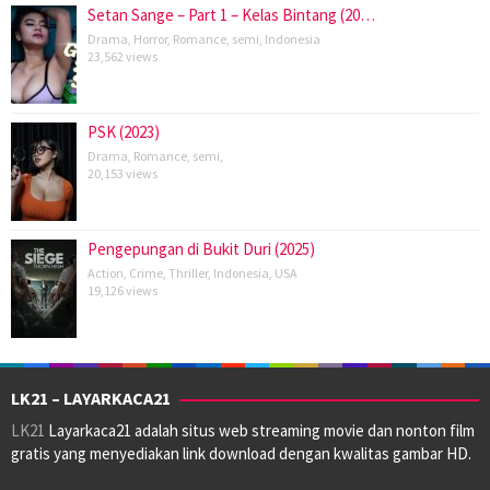
Setan Sange – Part 1 – Kelas Bintang (20…
Drama
,
Horror
,
Romance
,
semi
,
Indonesia
23,562 views
PSK (2023)
Drama
,
Romance
,
semi
,
20,153 views
Pengepungan di Bukit Duri (2025)
Action
,
Crime
,
Thriller
,
Indonesia
,
USA
19,126 views
LK21 – LAYARKACA21
LK21
Layarkaca21 adalah situs web streaming movie dan nonton film
gratis yang menyediakan link download dengan kwalitas gambar HD.