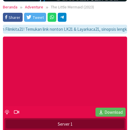
Beranda
Adventure
The Little Mermaid (2023)
Sharer
Tweet
kita21! Temukan link nonton LK21 & Layarkaca21, sinopsis lengkap, dan 
Download
Server 1