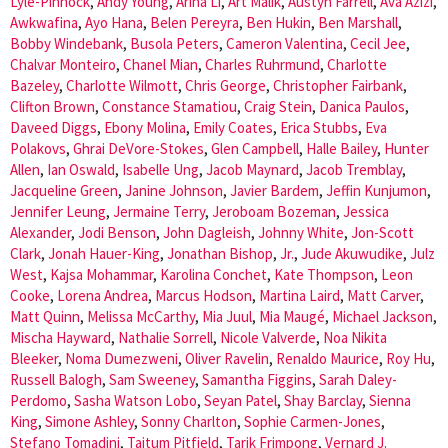
Lyle-Pinnock
,
Andy Young
,
Arina Li
,
Art Malik
,
Austyn Farrell
,
Ava Azizi
,
Awkwafina
,
Ayo Hana
,
Belen Pereyra
,
Ben Hukin
,
Ben Marshall
,
Bobby Windebank
,
Busola Peters
,
Cameron Valentina
,
Cecil Jee
,
Chalvar Monteiro
,
Chanel Mian
,
Charles Ruhrmund
,
Charlotte
Bazeley
,
Charlotte Wilmott
,
Chris George
,
Christopher Fairbank
,
Clifton Brown
,
Constance Stamatiou
,
Craig Stein
,
Danica Paulos
,
Daveed Diggs
,
Ebony Molina
,
Emily Coates
,
Erica Stubbs
,
Eva
Polakovs
,
Ghrai DeVore-Stokes
,
Glen Campbell
,
Halle Bailey
,
Hunter
Allen
,
Ian Oswald
,
Isabelle Ung
,
Jacob Maynard
,
Jacob Tremblay
,
Jacqueline Green
,
Janine Johnson
,
Javier Bardem
,
Jeffin Kunjumon
,
Jennifer Leung
,
Jermaine Terry
,
Jeroboam Bozeman
,
Jessica
Alexander
,
Jodi Benson
,
John Dagleish
,
Johnny White
,
Jon-Scott
Clark
,
Jonah Hauer-King
,
Jonathan Bishop
,
Jr.
,
Jude Akuwudike
,
Julz
West
,
Kajsa Mohammar
,
Karolina Conchet
,
Kate Thompson
,
Leon
Cooke
,
Lorena Andrea
,
Marcus Hodson
,
Martina Laird
,
Matt Carver
,
Matt Quinn
,
Melissa McCarthy
,
Mia Juul
,
Mia Maugé
,
Michael Jackson
,
Mischa Hayward
,
Nathalie Sorrell
,
Nicole Valverde
,
Noa Nikita
Bleeker
,
Noma Dumezweni
,
Oliver Ravelin
,
Renaldo Maurice
,
Roy Hu
,
Russell Balogh
,
Sam Sweeney
,
Samantha Figgins
,
Sarah Daley-
Perdomo
,
Sasha Watson Lobo
,
Seyan Patel
,
Shay Barclay
,
Sienna
King
,
Simone Ashley
,
Sonny Charlton
,
Sophie Carmen-Jones
,
Stefano Tomadini
,
Taitum Pitfield
,
Tarik Frimpong
,
Vernard J.