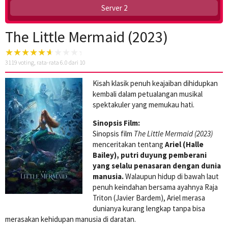
Server 2
The Little Mermaid (2023)
3119
voting, rata-rata
6.0
dari 10
Kisah klasik penuh keajaiban dihidupkan
kembali dalam petualangan musikal
spektakuler yang memukau hati.
Sinopsis Film:
Sinopsis film
The Little Mermaid (2023)
menceritakan tentang
Ariel (Halle
Bailey), putri duyung pemberani
yang selalu penasaran dengan dunia
manusia.
Walaupun hidup di bawah laut
penuh keindahan bersama ayahnya Raja
Triton (Javier Bardem), Ariel merasa
dunianya kurang lengkap tanpa bisa
merasakan kehidupan manusia di daratan.