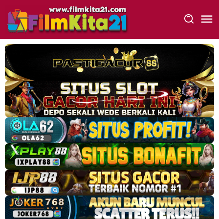
Loncat
ke
konten