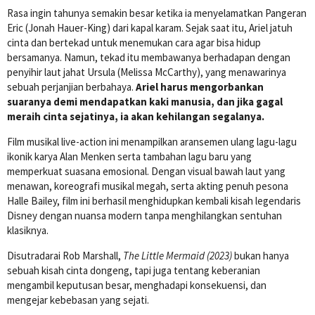
Rasa ingin tahunya semakin besar ketika ia menyelamatkan Pangeran
Eric (Jonah Hauer-King) dari kapal karam. Sejak saat itu, Ariel jatuh
cinta dan bertekad untuk menemukan cara agar bisa hidup
bersamanya. Namun, tekad itu membawanya berhadapan dengan
penyihir laut jahat Ursula (Melissa McCarthy), yang menawarinya
sebuah perjanjian berbahaya.
Ariel harus mengorbankan
suaranya demi mendapatkan kaki manusia, dan jika gagal
meraih cinta sejatinya, ia akan kehilangan segalanya.
Film musikal live-action ini menampilkan aransemen ulang lagu-lagu
ikonik karya Alan Menken serta tambahan lagu baru yang
memperkuat suasana emosional. Dengan visual bawah laut yang
menawan, koreografi musikal megah, serta akting penuh pesona
Halle Bailey, film ini berhasil menghidupkan kembali kisah legendaris
Disney dengan nuansa modern tanpa menghilangkan sentuhan
klasiknya.
Disutradarai Rob Marshall,
The Little Mermaid (2023)
bukan hanya
sebuah kisah cinta dongeng, tapi juga tentang keberanian
mengambil keputusan besar, menghadapi konsekuensi, dan
mengejar kebebasan yang sejati.