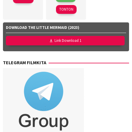
Mar
Kinoi
2026
Lubis
,
TONTON
Hollynov
Renafia
,
Mutia
DOWNLOAD THE LITTLE MERMAID (2023)
Effendi
,
Nurul
Link Download 1
Ravika
TELEGRAM FILMKITA