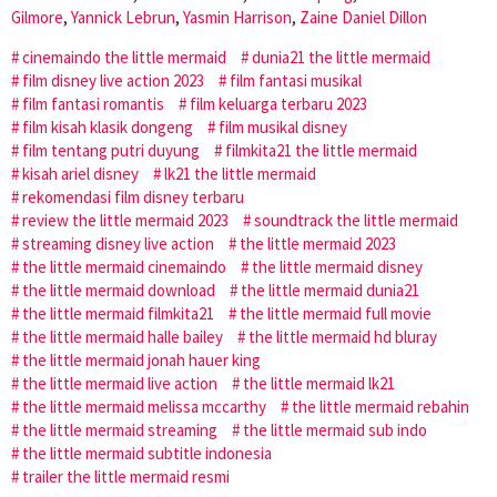
Gilmore
,
Yannick Lebrun
,
Yasmin Harrison
,
Zaine Daniel Dillon
cinemaindo the little mermaid
dunia21 the little mermaid
film disney live action 2023
film fantasi musikal
film fantasi romantis
film keluarga terbaru 2023
film kisah klasik dongeng
film musikal disney
film tentang putri duyung
filmkita21 the little mermaid
kisah ariel disney
lk21 the little mermaid
rekomendasi film disney terbaru
review the little mermaid 2023
soundtrack the little mermaid
streaming disney live action
the little mermaid 2023
the little mermaid cinemaindo
the little mermaid disney
the little mermaid download
the little mermaid dunia21
the little mermaid filmkita21
the little mermaid full movie
the little mermaid halle bailey
the little mermaid hd bluray
the little mermaid jonah hauer king
the little mermaid live action
the little mermaid lk21
the little mermaid melissa mccarthy
the little mermaid rebahin
the little mermaid streaming
the little mermaid sub indo
the little mermaid subtitle indonesia
trailer the little mermaid resmi