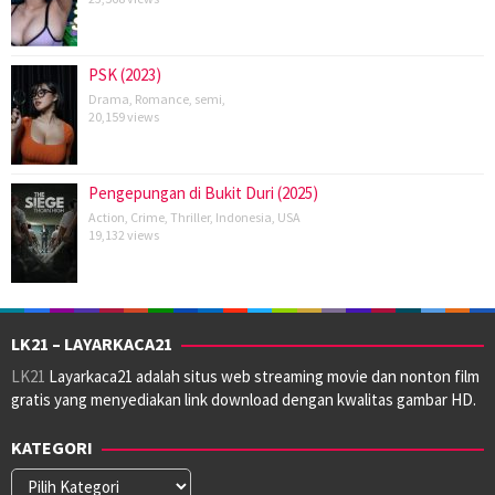
PSK (2023)
Drama
,
Romance
,
semi
,
20,159 views
Pengepungan di Bukit Duri (2025)
Action
,
Crime
,
Thriller
,
Indonesia
,
USA
19,132 views
LK21 – LAYARKACA21
LK21
Layarkaca21 adalah situs web streaming movie dan nonton film
gratis yang menyediakan link download dengan kwalitas gambar HD.
KATEGORI
Kategori