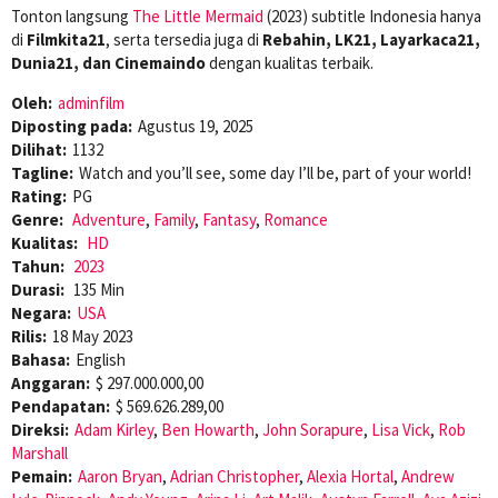
Tonton langsung
The Little Mermaid
(2023) subtitle Indonesia hanya
di
Filmkita21
, serta tersedia juga di
Rebahin, LK21, Layarkaca21,
Dunia21, dan Cinemaindo
dengan kualitas terbaik.
Oleh:
adminfilm
Diposting pada:
Agustus 19, 2025
Dilihat:
1132
Tagline:
Watch and you’ll see, some day I’ll be, part of your world!
Rating:
PG
Genre:
Adventure
,
Family
,
Fantasy
,
Romance
Kualitas:
HD
Tahun:
2023
Durasi:
135 Min
Negara:
USA
Rilis:
18 May 2023
Bahasa:
English
Anggaran:
$ 297.000.000,00
Pendapatan:
$ 569.626.289,00
Direksi:
Adam Kirley
,
Ben Howarth
,
John Sorapure
,
Lisa Vick
,
Rob
Marshall
Pemain:
Aaron Bryan
,
Adrian Christopher
,
Alexia Hortal
,
Andrew