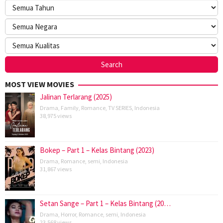
MOST VIEW MOVIES
Jalinan Terlarang (2025)
Drama
,
Family
,
Romance
,
TV SERIES
,
Indonesia
38,975 views
Bokep – Part 1 – Kelas Bintang (2023)
Drama
,
Romance
,
semi
,
Indonesia
31,867 views
Setan Sange – Part 1 – Kelas Bintang (20…
Drama
,
Horror
,
Romance
,
semi
,
Indonesia
23,568 views