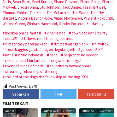
Astin
,
Sean Bean
,
Semi Kuresa
,
Shane Dawson
,
Shane Rangi
,
Sharon
Maxwell
,
Siaosi Fonua
,
Stu Johnson
,
Tack Daniel
,
Taea Hartwell
,
Thomas Robins
,
Tim Kano
,
Tim McLachlan
,
Tim Wong
,
Timothy
Bartlett
,
Victoria Beynon-Cole
,
Viggo Mortensen
,
Vincent Roxburgh
,
Warren Green
,
Winham Hammond
,
Xander Forterie
,
Zo Hartley
bioskop online fantasi
cinemaindo
download lotr 1 bluray
dunia21
fellowship of the ring sub indo
film fantasy peter jackson
film petualangan epik
filmkita21
frodo baggins gandalf aragorn legolas gimli
ganool
lk21
lotr 1 subtitle indonesia
pahe
perjalanan ke mordor
rekomendasi film fantasi
ringwraiths nazgul
rivendell mines of moria
soundtrack howard shore
streaming fellowship of the ring
the lord of the rings the fellowship of the ring 2001
Post Views:
1,240
Sebarkan
Twit
Tambah +1
FILM TERKAIT
Rating: 7
Rating: 6.094
97 menit
Rating: 7.3
113 menit