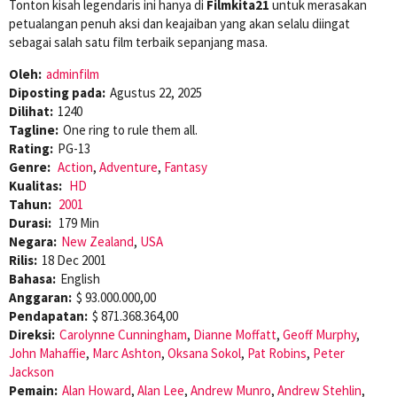
Tonton kisah legendaris ini hanya di
Filmkita21
untuk merasakan
petualangan penuh aksi dan keajaiban yang akan selalu diingat
sebagai salah satu film terbaik sepanjang masa.
Oleh:
adminfilm
Diposting pada:
Agustus 22, 2025
Dilihat:
1240
Tagline:
One ring to rule them all.
Rating:
PG-13
Genre:
Action
,
Adventure
,
Fantasy
Kualitas:
HD
Tahun:
2001
Durasi:
179 Min
Negara:
New Zealand
,
USA
Rilis:
18 Dec 2001
Bahasa:
English
Anggaran:
$ 93.000.000,00
Pendapatan:
$ 871.368.364,00
Direksi:
Carolynne Cunningham
,
Dianne Moffatt
,
Geoff Murphy
,
John Mahaffie
,
Marc Ashton
,
Oksana Sokol
,
Pat Robins
,
Peter
Jackson
Pemain:
Alan Howard
,
Alan Lee
,
Andrew Munro
,
Andrew Stehlin
,