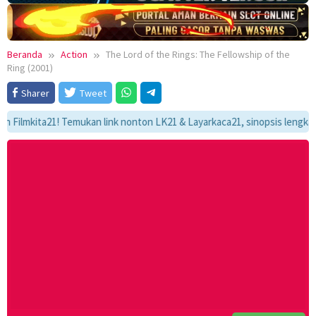
Beranda
Action
The Lord of the Rings: The Fellowship of the
Ring (2001)
Sharer
Tweet
ita21! Temukan link nonton LK21 & Layarkaca21, sinopsis lengkap, dan a