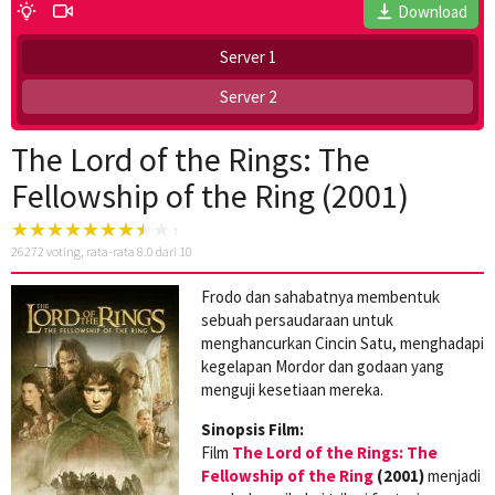
Download
Server 1
Server 2
The Lord of the Rings: The
Fellowship of the Ring (2001)
26272
voting, rata-rata
8.0
dari 10
Frodo dan sahabatnya membentuk
sebuah persaudaraan untuk
menghancurkan Cincin Satu, menghadapi
kegelapan Mordor dan godaan yang
menguji kesetiaan mereka.
Sinopsis Film:
Film
The Lord of the Rings: The
Fellowship of the Ring
(2001)
menjadi