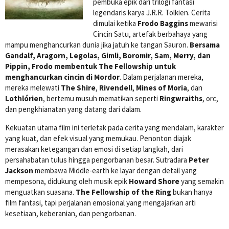
pembuka epik dari trilogi fantasi
legendaris karya J.R.R. Tolkien. Cerita
dimulai ketika
Frodo Baggins
mewarisi
Cincin Satu, artefak berbahaya yang
mampu menghancurkan dunia jika jatuh ke tangan Sauron.
Bersama
Gandalf, Aragorn, Legolas, Gimli, Boromir, Sam, Merry, dan
Pippin, Frodo membentuk The Fellowship untuk
menghancurkan cincin di Mordor
. Dalam perjalanan mereka,
mereka melewati
The Shire
,
Rivendell
,
Mines of Moria
, dan
Lothlórien
, bertemu musuh mematikan seperti
Ringwraiths
, orc,
dan pengkhianatan yang datang dari dalam.
Kekuatan utama film ini terletak pada cerita yang mendalam, karakter
yang kuat, dan efek visual yang memukau. Penonton diajak
merasakan ketegangan dan emosi di setiap langkah, dari
persahabatan tulus hingga pengorbanan besar. Sutradara
Peter
Jackson
membawa Middle-earth ke layar dengan detail yang
mempesona, didukung oleh musik epik
Howard Shore
yang semakin
menguatkan suasana.
The Fellowship of the Ring
bukan hanya
film fantasi, tapi perjalanan emosional yang mengajarkan arti
kesetiaan, keberanian, dan pengorbanan.