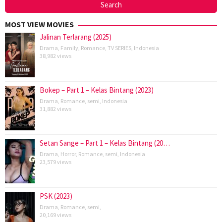
MOST VIEW MOVIES
Jalinan Terlarang (2025)
Drama
,
Family
,
Romance
,
TV SERIES
,
Indonesia
38,982 views
Bokep – Part 1 – Kelas Bintang (2023)
Drama
,
Romance
,
semi
,
Indonesia
31,882 views
Setan Sange – Part 1 – Kelas Bintang (20…
Drama
,
Horror
,
Romance
,
semi
,
Indonesia
23,579 views
PSK (2023)
Drama
,
Romance
,
semi
,
20,169 views