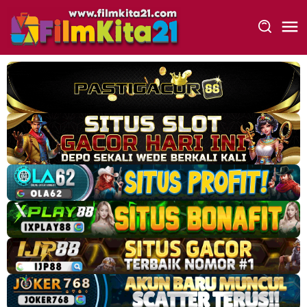
Loncat
ke
konten