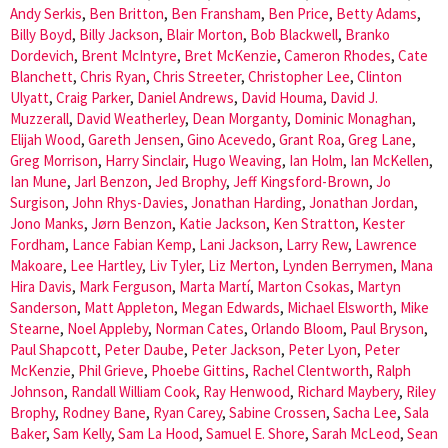
Andy Serkis
,
Ben Britton
,
Ben Fransham
,
Ben Price
,
Betty Adams
,
Billy Boyd
,
Billy Jackson
,
Blair Morton
,
Bob Blackwell
,
Branko
Dordevich
,
Brent McIntyre
,
Bret McKenzie
,
Cameron Rhodes
,
Cate
Blanchett
,
Chris Ryan
,
Chris Streeter
,
Christopher Lee
,
Clinton
Ulyatt
,
Craig Parker
,
Daniel Andrews
,
David Houma
,
David J.
Muzzerall
,
David Weatherley
,
Dean Morganty
,
Dominic Monaghan
,
Elijah Wood
,
Gareth Jensen
,
Gino Acevedo
,
Grant Roa
,
Greg Lane
,
Greg Morrison
,
Harry Sinclair
,
Hugo Weaving
,
Ian Holm
,
Ian McKellen
,
Ian Mune
,
Jarl Benzon
,
Jed Brophy
,
Jeff Kingsford-Brown
,
Jo
Surgison
,
John Rhys-Davies
,
Jonathan Harding
,
Jonathan Jordan
,
Jono Manks
,
Jørn Benzon
,
Katie Jackson
,
Ken Stratton
,
Kester
Fordham
,
Lance Fabian Kemp
,
Lani Jackson
,
Larry Rew
,
Lawrence
Makoare
,
Lee Hartley
,
Liv Tyler
,
Liz Merton
,
Lynden Berrymen
,
Mana
Hira Davis
,
Mark Ferguson
,
Marta Martí
,
Marton Csokas
,
Martyn
Sanderson
,
Matt Appleton
,
Megan Edwards
,
Michael Elsworth
,
Mike
Stearne
,
Noel Appleby
,
Norman Cates
,
Orlando Bloom
,
Paul Bryson
,
Paul Shapcott
,
Peter Daube
,
Peter Jackson
,
Peter Lyon
,
Peter
McKenzie
,
Phil Grieve
,
Phoebe Gittins
,
Rachel Clentworth
,
Ralph
Johnson
,
Randall William Cook
,
Ray Henwood
,
Richard Maybery
,
Riley
Brophy
,
Rodney Bane
,
Ryan Carey
,
Sabine Crossen
,
Sacha Lee
,
Sala
Baker
,
Sam Kelly
,
Sam La Hood
,
Samuel E. Shore
,
Sarah McLeod
,
Sean