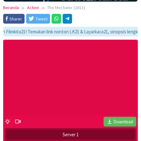
Beranda
Action
The Mechanic (2011)
Sharer
Tweet
mkita21! Temukan link nonton LK21 & Layarkaca21, sinopsis lengkap, dan 
Download
Server 1