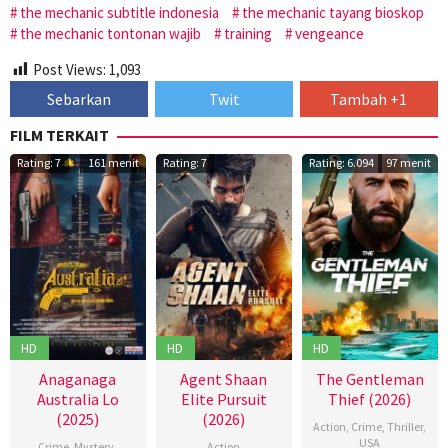
the mechanic subtitle indonesia
the mechanic tayang bioskop
the mechanic tontonan wajib
training
vengeance
Post Views:
1,093
Sebarkan
Twit
Tambah +1
FILM TERKAIT
Rating: 7
161 menit
Rating: 7
Rating: 6.094
97 menit
HD
HD
HD
Anaganaga
Agent Shaan
The Gentleman
Australia Lo
Elite Pursuit
Thief (2026)
(2025)
(2026)
Action
,
Crime
,
Thriller
,
USA
Crime
,
Mystery
,
Action