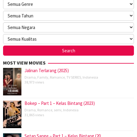
MOST VIEW MOVIES
Jalinan Terlarang (2025)
Drama
,
Family
,
Romance
,
TV SERIES
,
Indonesia
38,973 views
Bokep – Part 1 – Kelas Bintang (2023)
Drama
,
Romance
,
semi
,
Indonesia
31,865 views
Setan Sange – Part 1 – Kelas Bintang (20…