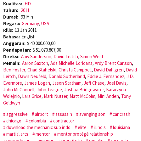
Kualitas:
HD
Tahun:
2011
Durasi:
93 Min
Negara:
Germany
,
USA
Rilis:
13 Jan 2011
Bahasa:
English
Anggaran:
$ 40.000.000,00
Pendapatan:
$ 51.070.807,00
Direksi:
Amy Sanderson
,
David Leitch
,
Simon West
Pemain:
Aaron Saxton
,
Ada Michelle Loridans
,
Ardy Brent Carlson
,
Ben Foster
,
Chad Stahelski
,
Christa Campbell
,
David Dahlgren
,
David
Leitch
,
Dawn Neufeld
,
Donald Sutherland
,
Eddie J. Fernandez
,
J.D.
Evermore
,
James Logan
,
Jason Statham
,
Jeff Chase
,
Joel Davis
,
John McConnell
,
John Teague
,
Joshua Bridgewater
,
Katarzyna
Wolejnio
,
Lara Grice
,
Mark Nutter
,
Matt McColm
,
Mini Anden
,
Tony
Goldwyn
aggressive
airport
assassin
avenging son
car crash
chicago
colombia
contractor
download the mechanic sub indo
elite
illinois
louisiana
martial arts
mentor
mentor protégé relationship
new orleans
ominous
prostitute
remake
research