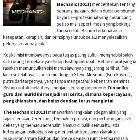
Mechanic (2011)
menceritakan tentang
seorang mekanik dalam dunia pembunuh
bayaran—profesional yang merancang
setiap misi seperti mesin yang bekerja
tanpa celah. Bishop terkenal akan
ketepatan, kerapian, dan prinsipnya untuk selalu menyelesaikan
pekerjaan tanpa jejak.
Ketika misi membawanya pada tugas paling sulit—menghabisi salah
satu orang terdekatnya—hidup Bishop berubah. Beban moral yang ia
rasakan memunculkan sisi manusiawinya yang jarang terlihat. Tak
lama setelahnya, ia bertemu dengan Steve McKenna (Ben Foster),
putra dari targetnya, yang tanpa mengetahui kebenaran meminta
Bishop untuk melatihnya menjadi seorang pembunuh.
Dinamika
guru dan murid ini menjadi inti cerita, di mana kepercayaan,
pengkhianatan, dan balas dendam terus mengintai.
The Mechanic (2011)
menawarkan rangkaian adegan aksi yang
tajam: ledakan terencana, tembakan presisi, dan pertarungan jarak
dekat yang memacu adrenalin. Namun di balik semua itu, ada
ketegangan psikologis yang menambah kedalaman karakter.
Hubungan antara Bishop dan Steve semakin rumit ketika rahasia