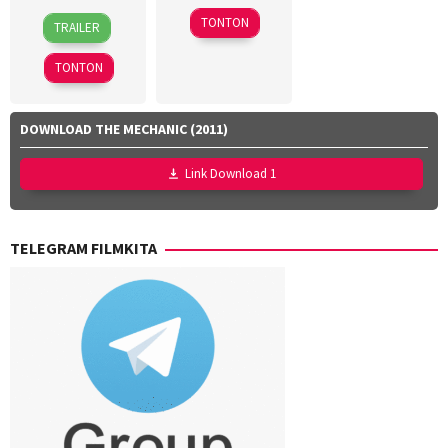
10
Kenji
21
Dave
TONTON
TRAILER
Jun
Tanigaki
,
Sep
Thomas
2026
Kensuke
2025
TONTON
Sonomura
DOWNLOAD THE MECHANIC (2011)
Link Download 1
TELEGRAM FILMKITA