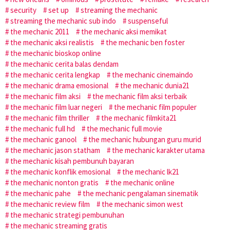
security
set up
streaming the mechanic
streaming the mechanic sub indo
suspenseful
the mechanic 2011
the mechanic aksi memikat
the mechanic aksi realistis
the mechanic ben foster
the mechanic bioskop online
the mechanic cerita balas dendam
the mechanic cerita lengkap
the mechanic cinemaindo
the mechanic drama emosional
the mechanic dunia21
the mechanic film aksi
the mechanic film aksi terbaik
the mechanic film luar negeri
the mechanic film populer
the mechanic film thriller
the mechanic filmkita21
the mechanic full hd
the mechanic full movie
the mechanic ganool
the mechanic hubungan guru murid
the mechanic jason statham
the mechanic karakter utama
the mechanic kisah pembunuh bayaran
the mechanic konflik emosional
the mechanic lk21
the mechanic nonton gratis
the mechanic online
the mechanic pahe
the mechanic pengalaman sinematik
the mechanic review film
the mechanic simon west
the mechanic strategi pembunuhan
the mechanic streaming gratis