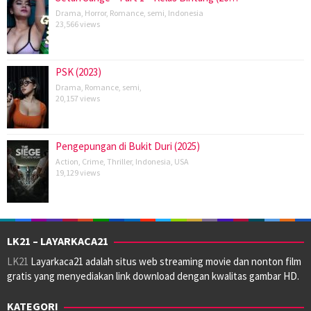
Drama
,
Horror
,
Romance
,
semi
,
Indonesia
23,566 views
PSK (2023)
Drama
,
Romance
,
semi
,
20,157 views
Pengepungan di Bukit Duri (2025)
Action
,
Crime
,
Thriller
,
Indonesia
,
USA
19,129 views
LK21 – LAYARKACA21
LK21
Layarkaca21 adalah situs web streaming movie dan nonton film
gratis yang menyediakan link download dengan kwalitas gambar HD.
KATEGORI