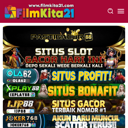
Loncat
ke
konten