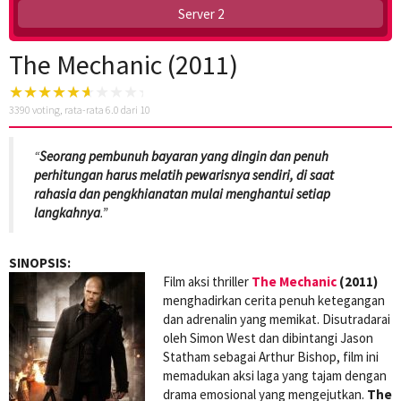
Server 2
The Mechanic (2011)
3390
voting, rata-rata
6.0
dari 10
“
Seorang pembunuh bayaran yang dingin dan penuh
perhitungan harus melatih pewarisnya sendiri, di saat
rahasia dan pengkhianatan mulai menghantui setiap
langkahnya
.”
SINOPSIS:
Film aksi thriller
The Mechanic
(2011)
menghadirkan cerita penuh ketegangan
dan adrenalin yang memikat. Disutradarai
oleh Simon West dan dibintangi Jason
Statham sebagai Arthur Bishop, film ini
memadukan aksi laga yang tajam dengan
drama emosional yang mengejutkan.
The