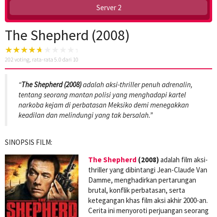
Server 2
The Shepherd (2008)
202
voting, rata-rata
5.0
dari 10
“
The Shepherd (2008)
adalah aksi-thriller penuh adrenalin,
tentang seorang mantan polisi yang menghadapi kartel
narkoba kejam di perbatasan Meksiko demi menegakkan
keadilan dan melindungi yang tak bersalah.”
SINOPSIS FILM:
The Shepherd
(2008)
adalah film aksi-
thriller yang dibintangi Jean-Claude Van
Damme, menghadirkan pertarungan
brutal, konflik perbatasan, serta
ketegangan khas film aksi akhir 2000-an.
Cerita ini menyoroti perjuangan seorang