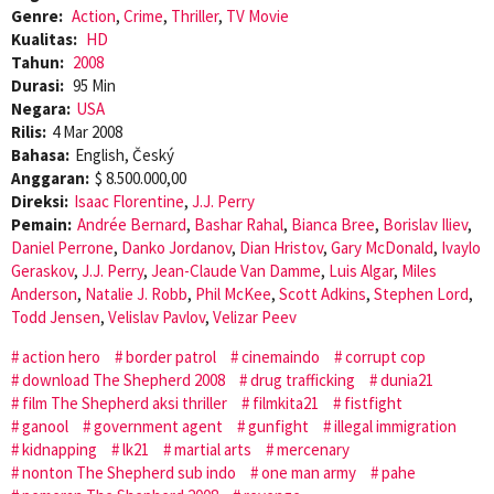
Genre:
Action
,
Crime
,
Thriller
,
TV Movie
Kualitas:
HD
Tahun:
2008
Durasi:
95 Min
Negara:
USA
Rilis:
4 Mar 2008
Bahasa:
English, Český
Anggaran:
$ 8.500.000,00
Direksi:
Isaac Florentine
,
J.J. Perry
Pemain:
Andrée Bernard
,
Bashar Rahal
,
Bianca Bree
,
Borislav Iliev
,
Daniel Perrone
,
Danko Jordanov
,
Dian Hristov
,
Gary McDonald
,
Ivaylo
Geraskov
,
J.J. Perry
,
Jean-Claude Van Damme
,
Luis Algar
,
Miles
Anderson
,
Natalie J. Robb
,
Phil McKee
,
Scott Adkins
,
Stephen Lord
,
Todd Jensen
,
Velislav Pavlov
,
Velizar Peev
action hero
border patrol
cinemaindo
corrupt cop
download The Shepherd 2008
drug trafficking
dunia21
film The Shepherd aksi thriller
filmkita21
fistfight
ganool
government agent
gunfight
illegal immigration
kidnapping
lk21
martial arts
mercenary
nonton The Shepherd sub indo
one man army
pahe