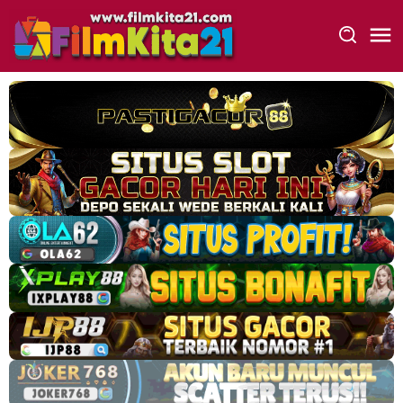
Loncat
ke
konten