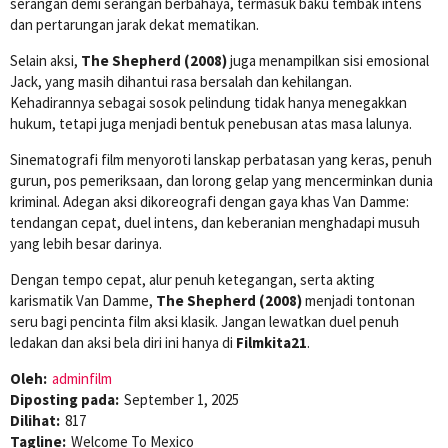
serangan demi serangan berbahaya, termasuk baku tembak intens
dan pertarungan jarak dekat mematikan.
Selain aksi,
The Shepherd (2008)
juga menampilkan sisi emosional
Jack, yang masih dihantui rasa bersalah dan kehilangan.
Kehadirannya sebagai sosok pelindung tidak hanya menegakkan
hukum, tetapi juga menjadi bentuk penebusan atas masa lalunya.
Sinematografi film menyoroti lanskap perbatasan yang keras, penuh
gurun, pos pemeriksaan, dan lorong gelap yang mencerminkan dunia
kriminal. Adegan aksi dikoreografi dengan gaya khas Van Damme:
tendangan cepat, duel intens, dan keberanian menghadapi musuh
yang lebih besar darinya.
Dengan tempo cepat, alur penuh ketegangan, serta akting
karismatik Van Damme,
The Shepherd (2008)
menjadi tontonan
seru bagi pencinta film aksi klasik. Jangan lewatkan duel penuh
ledakan dan aksi bela diri ini hanya di
Filmkita21
.
Oleh:
adminfilm
Diposting pada:
September 1, 2025
Dilihat:
817
Tagline:
Welcome To Mexico