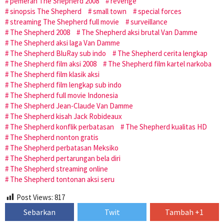
pemeran The Shepherd 2008
revenge
sinopsis The Shepherd
small town
special forces
streaming The Shepherd full movie
surveillance
The Shepherd 2008
The Shepherd aksi brutal Van Damme
The Shepherd aksi laga Van Damme
The Shepherd BluRay sub indo
The Shepherd cerita lengkap
The Shepherd film aksi 2008
The Shepherd film kartel narkoba
The Shepherd film klasik aksi
The Shepherd film lengkap sub indo
The Shepherd full movie Indonesia
The Shepherd Jean-Claude Van Damme
The Shepherd kisah Jack Robideaux
The Shepherd konflik perbatasan
The Shepherd kualitas HD
The Shepherd nonton gratis
The Shepherd perbatasan Meksiko
The Shepherd pertarungan bela diri
The Shepherd streaming online
The Shepherd tontonan aksi seru
Post Views:
817
Sebarkan
Twit
Tambah +1