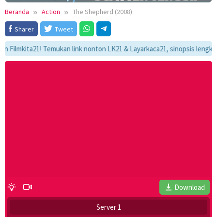
Beranda
Action
The Shepherd (2008)
Sharer
Tweet
mkita21! Temukan link nonton LK21 & Layarkaca21, sinopsis lengkap, dan 
Download
Server 1