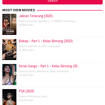
MOST VIEW MOVIES
Jalinan Terlarang (2025)
Drama
,
Family
,
Romance
,
TV SERIES
,
Indonesia
38,962 views
Bokep – Part 1 – Kelas Bintang (2023)
Drama
,
Romance
,
semi
,
Indonesia
31,849 views
Setan Sange – Part 1 – Kelas Bintang (20…
Drama
,
Horror
,
Romance
,
semi
,
Indonesia
23,553 views
PSK (2023)
Drama
,
Romance
,
semi
,
20,143 views