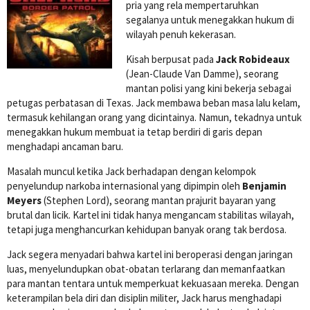
pria yang rela mempertaruhkan
segalanya untuk menegakkan hukum di
wilayah penuh kekerasan.
Kisah berpusat pada
Jack Robideaux
(Jean-Claude Van Damme), seorang
mantan polisi yang kini bekerja sebagai
petugas perbatasan di Texas. Jack membawa beban masa lalu kelam,
termasuk kehilangan orang yang dicintainya. Namun, tekadnya untuk
menegakkan hukum membuat ia tetap berdiri di garis depan
menghadapi ancaman baru.
Masalah muncul ketika Jack berhadapan dengan kelompok
penyelundup narkoba internasional yang dipimpin oleh
Benjamin
Meyers
(Stephen Lord), seorang mantan prajurit bayaran yang
brutal dan licik. Kartel ini tidak hanya mengancam stabilitas wilayah,
tetapi juga menghancurkan kehidupan banyak orang tak berdosa.
Jack segera menyadari bahwa kartel ini beroperasi dengan jaringan
luas, menyelundupkan obat-obatan terlarang dan memanfaatkan
para mantan tentara untuk memperkuat kekuasaan mereka. Dengan
keterampilan bela diri dan disiplin militer, Jack harus menghadapi