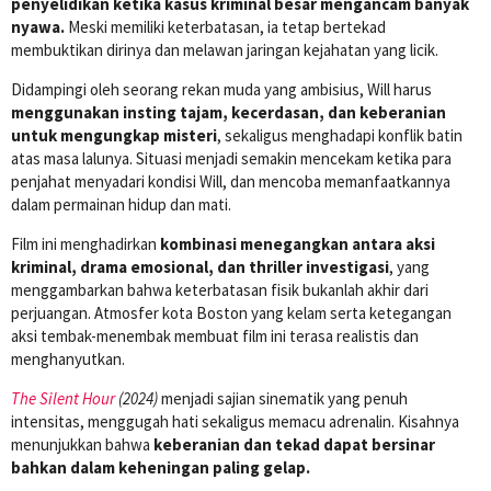
penyelidikan ketika kasus kriminal besar mengancam banyak
nyawa.
Meski memiliki keterbatasan, ia tetap bertekad
membuktikan dirinya dan melawan jaringan kejahatan yang licik.
Didampingi oleh seorang rekan muda yang ambisius, Will harus
menggunakan insting tajam, kecerdasan, dan keberanian
untuk mengungkap misteri
, sekaligus menghadapi konflik batin
atas masa lalunya. Situasi menjadi semakin mencekam ketika para
penjahat menyadari kondisi Will, dan mencoba memanfaatkannya
dalam permainan hidup dan mati.
Film ini menghadirkan
kombinasi menegangkan antara aksi
kriminal, drama emosional, dan thriller investigasi
, yang
menggambarkan bahwa keterbatasan fisik bukanlah akhir dari
perjuangan. Atmosfer kota Boston yang kelam serta ketegangan
aksi tembak-menembak membuat film ini terasa realistis dan
menghanyutkan.
The Silent Hour
(2024)
menjadi sajian sinematik yang penuh
intensitas, menggugah hati sekaligus memacu adrenalin. Kisahnya
menunjukkan bahwa
keberanian dan tekad dapat bersinar
bahkan dalam keheningan paling gelap.