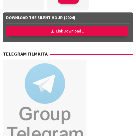
Hollynov
Renafia
,
Mutia
DOWNLOAD THE SILENT HOUR (2024)
Effendi
,
Nurul
Link Download 1
Ravika
TELEGRAM FILMKITA