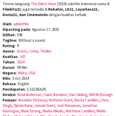
Tonton langsung
The Silent Hour
(2024) subtitle Indonesia cuma di
Filmkita21
, juga tersedia di
Rebahin, LK21, Layarkaca21,
Dunia21, dan Cinemaindo
dengan kualitas terbaik.
Oleh:
adminfilm
Diposting pada:
Agustus 17, 2025
Dilihat:
549
Tagline:
Without a sound.
Rating:
R
Genre:
Action
,
Crime
,
Thriller
Kualitas:
HD
Tahun:
2024
Durasi:
99 Min
Negara:
Malta
,
USA
Rilis:
3 Oct 2024
Bahasa:
English
Pendapatan:
$ 322.064,00
Direksi:
Brad Anderson
,
Claire Bonduro
,
Dan Gibling
,
Will McDonagh
Pemain:
Anselmo DeSousa
,
Anthony Grant
,
Becky Camilleri
,
Chris
Dingli
,
Djinda Kane
,
Jamaal Grant
,
Joel Kinnaman
,
Jonathan
Koensgen
,
Mark Strong
,
Marko Nikolic
,
Matthew Camilleri
,
Mekhi