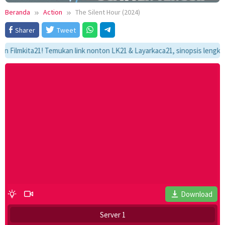
Beranda
Action
The Silent Hour (2024)
Sharer
Tweet
mkita21! Temukan link nonton LK21 & Layarkaca21, sinopsis lengkap, dan 
Download
Server 1