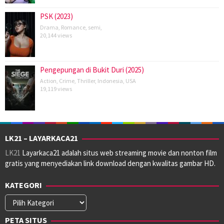
PSK (2023)
Drama
,
Romance
,
semi
,
20,144 views
Pengepungan di Bukit Duri (2025)
Action
,
Crime
,
Thriller
,
Indonesia
,
USA
19,119 views
LK21 – LAYARKACA21
LK21
Layarkaca21 adalah situs web streaming movie dan nonton film
gratis yang menyediakan link download dengan kwalitas gambar HD.
KATEGORI
Kategori
PETA SITUS