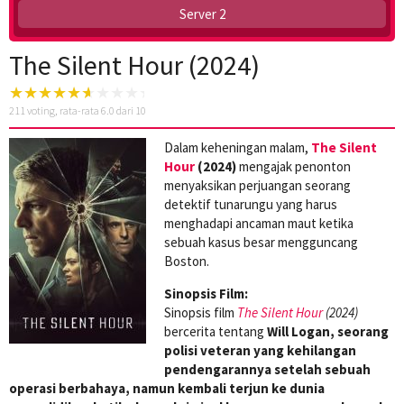
Server 2
The Silent Hour (2024)
211
voting, rata-rata
6.0
dari 10
Dalam keheningan malam,
The Silent
Hour
(2024)
mengajak penonton
menyaksikan perjuangan seorang
detektif tunarungu yang harus
menghadapi ancaman maut ketika
sebuah kasus besar mengguncang
Boston.
Sinopsis Film:
Sinopsis film
The Silent Hour
(2024)
bercerita tentang
Will Logan, seorang
polisi veteran yang kehilangan
pendengarannya setelah sebuah
operasi berbahaya, namun kembali terjun ke dunia