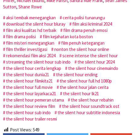
Phifer
,
Michael Eklund
,
Mike Parish
,
Sandra Mae Frank
,
Seán James
Sutton
,
Shane Rowe
aksi tembak menegangkan
cerita polisi tunarungu
download the silent hour bluray
film aksi kriminal 2024
film aksi kualitas hd terbaik
film drama penuh emosi
film drama polisi
film kejahatan kota boston
film misteri menegangkan
film penuh ketegangan
film thriller investigasi
nonton the silent hour online
rekomendasi film aksi 2024
scene intense the silent hour
streaming the silent hour sub indo
the silent hour 2024
the silent hour cerita lengkap
the silent hour cinemaindo
the silent hour dunia21
the silent hour ending
the silent hour filmkita21
the silent hour full hd 1080p
the silent hour full movie
the silent hour jalan cerita
the silent hour layarkaca21
the silent hour lk21
the silent hour pemeran utama
the silent hour rebahin
the silent hour review film
the silent hour soundtrack ost
the silent hour sub indo
the silent hour subtitle indonesia
the silent hour trailer resmi
Post Views:
549