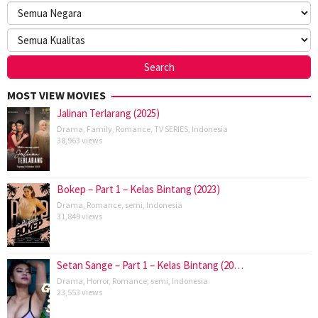
MOST VIEW MOVIES
Jalinan Terlarang (2025)
Drama
,
Family
,
Romance
,
TV SERIES
,
Indonesia
38,963 views
Bokep – Part 1 – Kelas Bintang (2023)
Drama
,
Romance
,
semi
,
Indonesia
31,849 views
Setan Sange – Part 1 – Kelas Bintang (20…
Drama
,
Horror
,
Romance
,
semi
,
Indonesia
23,553 views