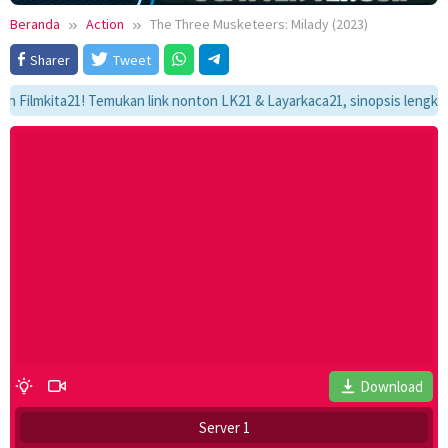
Beranda
Action
The Three Musketeers: Milady (2023)
Sharer
Tweet
mkita21! Temukan link nonton LK21 & Layarkaca21, sinopsis lengkap, dan 
Download
Server 1