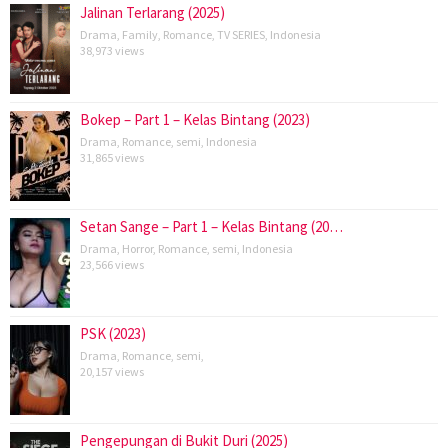
Jalinan Terlarang (2025)
Drama
,
Family
,
Romance
,
TV SERIES
,
Indonesia
38,973 views
Bokep – Part 1 – Kelas Bintang (2023)
Drama
,
Romance
,
semi
,
Indonesia
31,865 views
Setan Sange – Part 1 – Kelas Bintang (20…
Drama
,
Horror
,
Romance
,
semi
,
Indonesia
23,566 views
PSK (2023)
Drama
,
Romance
,
semi
,
20,157 views
Pengepungan di Bukit Duri (2025)