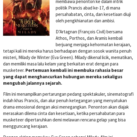
membawa penonton ke dalam intrik
politik Prancis abad ke-17, di mana
persahabatan, cinta, dan kesetiaan diuji
oleh pengkhianatan dan ambisi.
D’Artagnan (François Civil) bersama
Athos, Porthos, dan Aramis kembali
berjuang menjaga kehormatan kerajaan,
tetapi kali ini mereka harus berhadapan dengan sosok wanita penuh
misteri, Milady de Winter (Eva Green). Milady dikenal licik, mematikan,
dan memiliki masa lalu kelam yang berkaitan erat dengan para
musketeer.
Pertemuan kembali ini membuka rahasia besar
yang dapat menghancurkan hubungan mereka sekaligus
mengubah jalannya sejarah.
Film ini menampilkan pertarungan pedang spektakuler, sinematografi
indah khas Prancis, dan alur penuh ketegangan yang menyatukan
drama emosional dengan aksi menegangkan. Penonton akan diajak
merasakan dilema cinta dan kesetiaan, ketika persahabatan para
musketeer dipertaruhkan demi melawan rencana gelap yang bisa
mengguncang kerajaan.