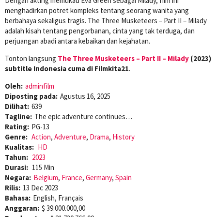
Dengan akting memukau Eva Green sebagai Milady, film ini
menghadirkan potret kompleks tentang seorang wanita yang
berbahaya sekaligus tragis. The Three Musketeers – Part II – Milady
adalah kisah tentang pengorbanan, cinta yang tak terduga, dan
perjuangan abadi antara kebaikan dan kejahatan.
Tonton langsung
The Three Musketeers – Part II – Milady
(2023)
subtitle Indonesia cuma di Filmkita21
.
Oleh:
adminfilm
Diposting pada:
Agustus 16, 2025
Dilihat:
639
Tagline:
The epic adventure continues…
Rating:
PG-13
Genre:
Action
,
Adventure
,
Drama
,
History
Kualitas:
HD
Tahun:
2023
Durasi:
115 Min
Negara:
Belgium
,
France
,
Germany
,
Spain
Rilis:
13 Dec 2023
Bahasa:
English, Français
Anggaran:
$ 39.000.000,00