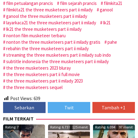
film petualangan prancis
film sejarah prancis
filmkita21
filmkita21 the three musketeers part ii milady
ganool
ganool the three musketeers part ii milady
layarkaca21 the three musketeers part ii milady
lk21
lk21 the three musketeers part ii milady
nonton film musketeer terbaru
nonton the three musketeers part ii milady gratis
pahe
rebahin the three musketeers part ii milady
streaming the three musketeers part ii milady sub indo
subtitle indonesia the three musketeers part ii milady
the three musketeers 2023 bluray
the three musketeers part ii full movie
the three musketeers part ii milady 2023
the three musketeers sequel
Post Views:
639
Sebarkan
Twit
Tambah +1
FILM TERKAIT
Rating: 7
Rating: 6.737
125 menit
Rating: 6.094
97 menit