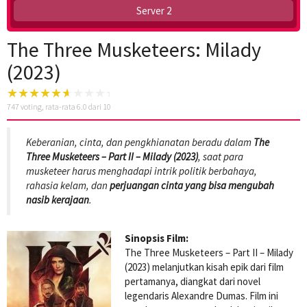
Server 2
The Three Musketeers: Milady
(2023)
747
voting, rata-rata
6.0
dari 10
Keberanian, cinta, dan pengkhianatan beradu dalam
The
Three Musketeers – Part II – Milady (2023)
, saat para
musketeer harus menghadapi intrik politik berbahaya,
rahasia kelam, dan
perjuangan cinta yang bisa mengubah
nasib kerajaan
.
Sinopsis Film:
The Three Musketeers – Part II – Milady
(2023) melanjutkan kisah epik dari film
pertamanya, diangkat dari novel
legendaris Alexandre Dumas. Film ini