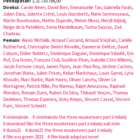
Pendapatan:
$ 21.730.766,00
Direksi:
Carole Amen
,
David Biet
,
Emmanuelle Tan
,
Gabriella Farah
,
Julien Dara
,
Juliette Crété
,
Louis Giacobetti
,
Marie Gennesseaux
,
Martin Bourboulon
,
Mathis Dujardin
,
Melvin Nkosi
,
Meryll Adjedj
,
Neige de la Patellière
,
Sonia Mandelbaum
,
Turina Sausse
,
Zoé
Chadeau
Pemain:
Alexis Michalik
,
Arnaud Cassand
,
Arnaud Stéphan
,
Camille
Rutherford
,
Christophe Dimitri Réveille
,
Damien le Délézir
,
David
Coburn
,
Didier Nobletz
,
Dominique Daguier
,
Dominique Valadié
,
Eric
Ruf
,
Eva Green
,
François Civil
,
Guylène Péan
,
Isabelle Côte Willems
,
Jacob Fortune-Lloyd
,
James Flynn
,
Jean-Paul Roy
,
Jérôme Cachon
,
Jonathan Waite
,
Julien Frison
,
Kelian Maréchaux
,
Louis Garrel
,
Lyna
Khoudri
,
Marc Barbé
,
Mark Harris
,
Olivier Lanchy
,
Olivier Le
Montagner
,
Patrick Mille
,
Pio Marmaï
,
Ralph Amoussou
,
Raphaël
Mondon
,
Romain Duris
,
Ruben Da Silva
,
Thibault Vinçon
,
Thomas
Dedeken
,
Thomas Espinera
,
Vicky Krieps
,
Vincent Cassel
,
Vincent
Furic
,
Vincent Schmitt
cinemaindo
cinemaindo the three musketeers part ii milady
download film the three musketeers part ii milady sub indo
dunia21
dunia21 the three musketeers part ii milady
film eva green 2023
film klasik adaptasi novel