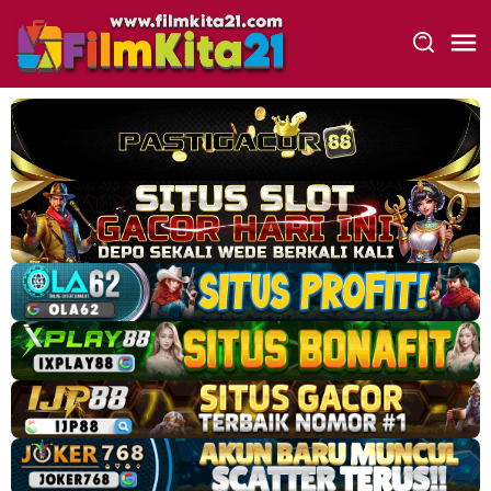
Loncat
ke
konten