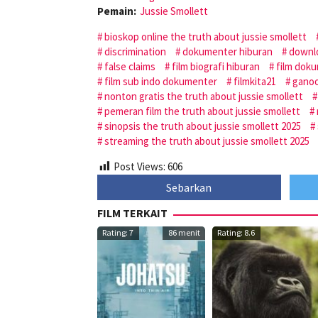
Pemain:
Jussie Smollett
bioskop online the truth about jussie smollett
discrimination
dokumenter hiburan
downlo
false claims
film biografi hiburan
film dok
film sub indo dokumenter
filmkita21
ganoo
nonton gratis the truth about jussie smollett
pemeran film the truth about jussie smollett
sinopsis the truth about jussie smollett 2025
streaming the truth about jussie smollett 2025
Post Views:
606
Sebarkan
FILM TERKAIT
Rating: 7
86 menit
Rating: 8.6