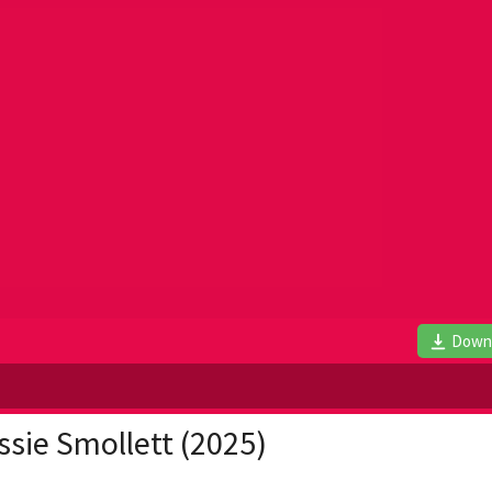
Down
ssie Smollett (2025)