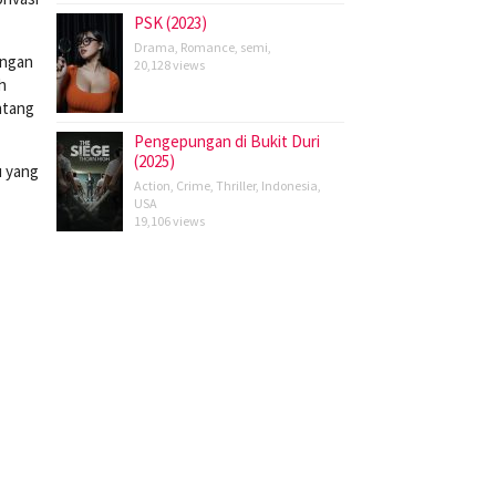
PSK (2023)
Drama
,
Romance
,
semi
,
engan
20,128 views
h
ntang
Pengepungan di Bukit Duri
(2025)
u yang
Action
,
Crime
,
Thriller
,
Indonesia
,
USA
19,106 views