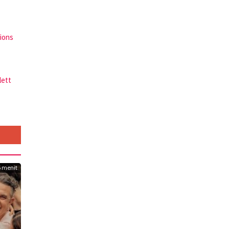
tions
lett
5 menit