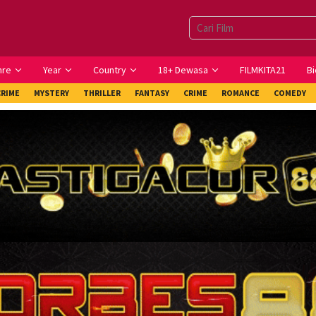
nre
Year
Country
18+ Dewasa
FILMKITA21
Bi
CRIME
MYSTERY
THRILLER
FANTASY
CRIME
ROMANCE
COMEDY