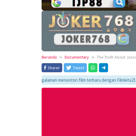
Beranda
Documentary
The Truth About Jussi
Sharer
Tweet
ikmati pengalaman menonton film terbaru dengan Filmkita21! Temukan link