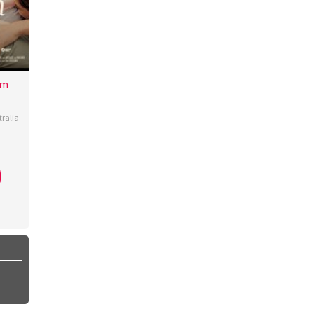
lm
tralia
y
holomew