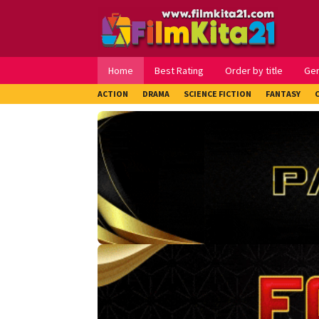
Loncat
ke
konten
Home
Best Rating
Order by title
Ge
ACTION
DRAMA
SCIENCE FICTION
FANTASY