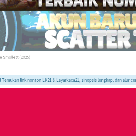
e Smollett (2025)
 nonton LK21 & Layarkaca21, sinopsis lengkap, dan alur cerita movie fa