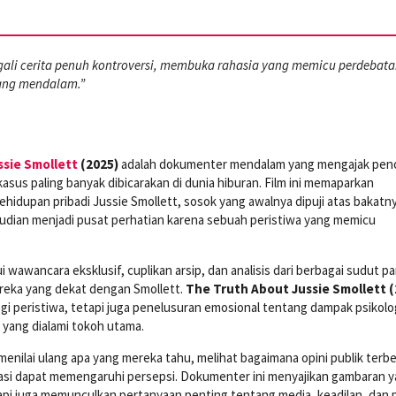
li cerita penuh kontroversi, membuka rahasia yang memicu perdebat
ang mendalam.”
ssie Smollett
(2025)
adalah dokumenter mendalam yang mengajak pen
asus paling banyak dibicarakan di dunia hiburan. Film ini memaparkan
kehidupan pribadi Jussie Smollett, sosok yang awalnya dipuji atas bakatny
udian menjadi pusat perhatian karena sebuah peristiwa yang memicu
i wawancara eksklusif, cuplikan arsip, dan analisis dari berbagai sudut p
reka yang dekat dengan Smollett.
The Truth About Jussie Smollett (
gi peristiwa, tetapi juga penelusuran emosional tentang dampak psikolo
l yang dialami tokoh utama.
menilai ulang apa yang mereka tahu, melihat bagaimana opini publik terb
asi dapat memengaruhi persepsi. Dokumenter ini menyajikan gambaran 
api juga memunculkan pertanyaan penting tentang media, keadilan, dan p