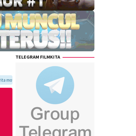
TELEGRAM FILMKITA
voritmu dalam satu tempat yang praktis dan update setiap hari.