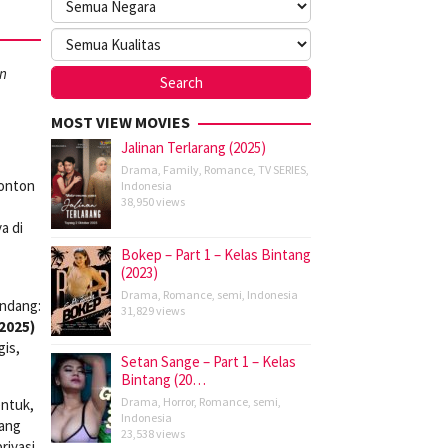
an
MOST VIEW MOVIES
Jalinan Terlarang (2025)
Drama
,
Family
,
Romance
,
TV SERIES
,
onton
Indonesia
38,950 views
a di
Bokep – Part 1 – Kelas Bintang
(2023)
Drama
,
Romance
,
semi
,
Indonesia
andang:
31,829 views
2025)
gis,
Setan Sange – Part 1 – Kelas
Bintang (20…
Drama
,
Horror
,
Romance
,
semi
,
entuk,
Indonesia
yang
23,538 views
rivasi