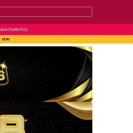
olink FILMKITA21
SEMI