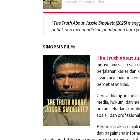
4
voting, rata-rata
4.0
dari 10
“
The Truth About Jussie Smollett (2025)
mengga
publik dan menghadirkan pandangan baru y
SINOPSIS FILM:
The Truth About Ju
menyelami salah satu k
perjalanan karier dan 
layar kaca, namun kem
perdebatan luas.
Cerita dibangun melalu
media, hukum, dan me
bukan sekadar kronolo
sosial, dan profesiona
Penonton akan diajak 
dan bagaimana inform
seimbang, tidak hanya menyoroti kontroversi, tet