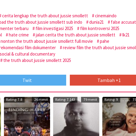
cerita lengkap the truth about jussie smollett
cinemaindo
ad the truth about jussie smollett sub indo
dunia21
false accusa
umenter terbaru
film investigasi 2025
film kontroversi 2025
l
hate crime
jalan cerita the truth about jussie smollett
lk21
nonton the truth about jussie smollett full movie
pahe
rekomendasi film dokumenter
review film the truth about jussie smol
social & cultural documentary
the truth about jussie smollett 2025
Twit
Tambah +1
Rating: 7.8
26 menit
Rating: 7.143
79 menit
Rating: 9
7