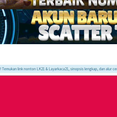
 nonton LK21 & Layarkaca21, sinopsis lengkap, dan alur cerita movie fa