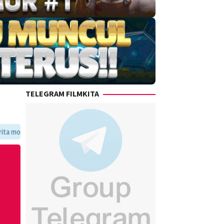
TELEGRAM FILMKITA
voritmu dalam satu tempat yang praktis dan update setiap hari.