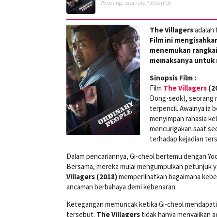
79
voting, rata-rata
7.0
dari 10
The Villagers
adalah 
Film ini mengisahka
menemukan rangkaia
memaksanya untuk 
Sinopsis Film :
Film
The Villagers
(2
Dong-seok), seorang m
terpencil. Awalnya ia
menyimpan rahasia ke
mencurigakan saat se
terhadap kejadian ter
Dalam pencariannya, Gi-cheol bertemu dengan Yoo-
Bersama, mereka mulai mengumpulkan petunjuk ya
Villagers (2018)
memperlihatkan bagaimana keber
ancaman berbahaya demi kebenaran.
Ketegangan memuncak ketika Gi-cheol mendapati 
tersebut.
The Villagers
tidak hanya menyajikan a