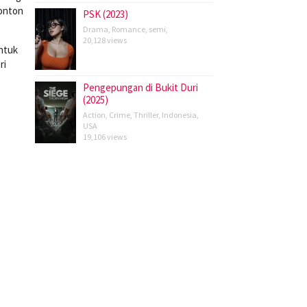
nonton
PSK (2023)
Drama
,
Romance
,
semi
,
20,128 views
untuk
ri
Pengepungan di Bukit Duri
(2025)
Action
,
Crime
,
Thriller
,
Indonesia
,
USA
19,106 views