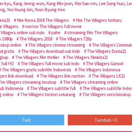
un-kyu
,
Kang Jeong-won
,
Kang Min-joon
,
Kim Sae-ron
,
Lee Sang-hun
,
Le
ong
,
Yoo Young-bin
,
Yoon Byung-hee
nia21
film Korea 2018 The Villagers
film The Villagers terbaru
 Villagers
nonton The Villagers full movie
Villagers online sub indo
pahe
streaming film The Villagers
s 1080p
The Villagers 2018
The Villagers 720p
oskop online
The Villagers cinema streaming
The Villagers Cinema
d gratis
The Villagers download sub indo
The Villagers Dunia21
ngkap
The Villagers film thriller
The Villagers filmkita21
 full HD
The Villagers full movie sub indo
The Villagers Ganool
The Villagers gratis subtitle Indonesia
The Villagers Indonesia
gers link download
The Villagers link nonton
The Villagers LK21
he Villagers streaming bioskop
The Villagers streaming online
sub Indonesia
The Villagers subtitle full
The Villagers subtitle Indo
g online
The Villagers tonton sekarang
The Villagers versi bioskop
Twit
Tambah +1