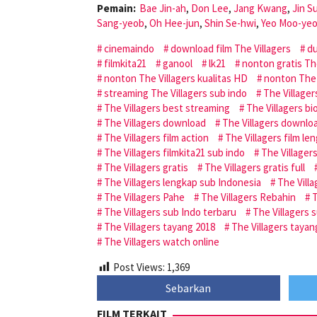
Pemain:
Bae Jin-ah
,
Don Lee
,
Jang Kwang
,
Jin S
Sang-yeob
,
Oh Hee-jun
,
Shin Se-hwi
,
Yeo Moo-ye
cinemaindo
download film The Villagers
du
filmkita21
ganool
lk21
nonton gratis The
nonton The Villagers kualitas HD
nonton The 
streaming The Villagers sub indo
The Villager
The Villagers best streaming
The Villagers bi
The Villagers download
The Villagers downloa
The Villagers film action
The Villagers film le
The Villagers filmkita21 sub indo
The Villagers
The Villagers gratis
The Villagers gratis full
The Villagers lengkap sub Indonesia
The Villa
The Villagers Pahe
The Villagers Rebahin
T
The Villagers sub Indo terbaru
The Villagers 
The Villagers tayang 2018
The Villagers tayan
The Villagers watch online
Post Views:
1,369
Sebarkan
FILM TERKAIT