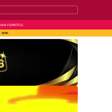
olink FILMKITA21
SEMI