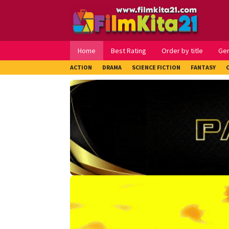
Loncat
ke
konten
Home
Best Rating
Order by title
Ge
ACTION
DRAMA
SCIENCE FICTION
FANTASY