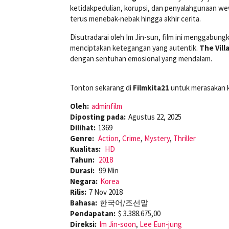
ketidakpedulian, korupsi, dan penyalahgunaan we
terus menebak-nebak hingga akhir cerita.
Disutradarai oleh Im Jin-sun, film ini menggabung
menciptakan ketegangan yang autentik.
The Vill
dengan sentuhan emosional yang mendalam.
Tonton sekarang di
Filmkita21
untuk merasakan ke
Oleh:
adminfilm
Diposting pada:
Agustus 22, 2025
Dilihat:
1369
Genre:
Action
,
Crime
,
Mystery
,
Thriller
Kualitas:
HD
Tahun:
2018
Durasi:
99 Min
Negara:
Korea
Rilis:
7 Nov 2018
Bahasa:
한국어/조선말
Pendapatan:
$ 3.388.675,00
Direksi:
Im Jin-soon
,
Lee Eun-jung