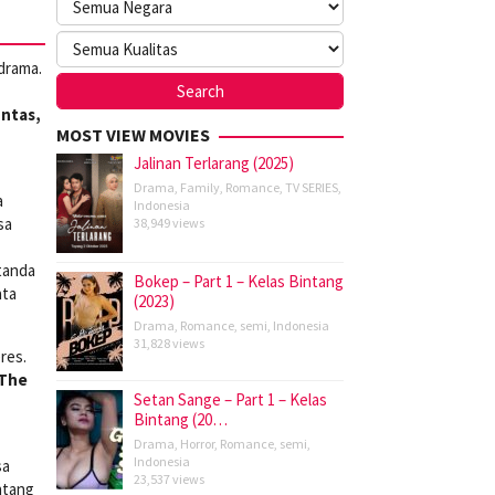
 drama.
ntas,
MOST VIEW MOVIES
Jalinan Terlarang (2025)
Drama
,
Family
,
Romance
,
TV SERIES
,
a
Indonesia
sa
38,949 views
tanda
Bokep – Part 1 – Kelas Bintang
ata
(2023)
Drama
,
Romance
,
semi
,
Indonesia
31,828 views
res.
The
Setan Sange – Part 1 – Kelas
Bintang (20…
Drama
,
Horror
,
Romance
,
semi
,
Indonesia
sa
23,537 views
ntang