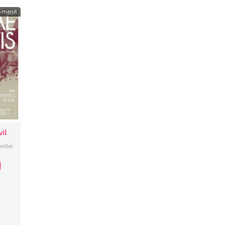
6 menit
vil
riller