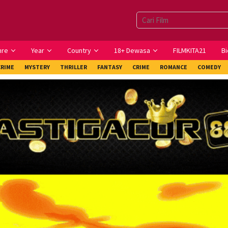
nre
Year
Country
18+ Dewasa
FILMKITA21
Bi
CRIME
MYSTERY
THRILLER
FANTASY
CRIME
ROMANCE
COMEDY