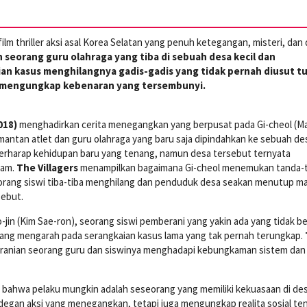
film thriller aksi asal Korea Selatan yang penuh ketegangan, misteri, dan
n seorang guru olahraga yang tiba di sebuah desa kecil dan
n kasus menghilangnya gadis-gadis yang tidak pernah diusut tu
mengungkap kebenaran yang tersembunyi.
018)
menghadirkan cerita menegangkan yang berpusat pada Gi-cheol (M
antan atlet dan guru olahraga yang baru saja dipindahkan ke sebuah de
 berharap kehidupan baru yang tenang, namun desa tersebut ternyata
lam.
The Villagers
menampilkan bagaimana Gi-cheol menemukan tanda-
orang siswi tiba-tiba menghilang dan penduduk desa seakan menutup m
sebut.
jin (Kim Sae-ron), seorang siswi pemberani yang yakin ada yang tidak be
ng mengarah pada serangkaian kasus lama yang tak pernah terungkap.
anian seorang guru dan siswinya menghadapi kebungkaman sistem dan
bahwa pelaku mungkin adalah seseorang yang memiliki kekuasaan di de
degan aksi yang menegangkan, tetapi juga mengungkap realita sosial te