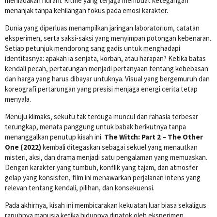
meniadakan nurani. Ritme yang terjaga membuat ketegangan
menanjak tanpa kehilangan fokus pada emosi karakter.
Dunia yang diperluas menampilkan jaringan laboratorium, catatan
eksperimen, serta saksi-saksi yang menyimpan potongan kebenaran.
Setiap petunjuk mendorong sang gadis untuk menghadapi
identitasnya: apakah ia senjata, korban, atau harapan? Ketika batas
kendali pecah, pertarungan menjadi pertanyaan tentang kebebasan
dan harga yang harus dibayar untuknya. Visual yang bergemuruh dan
koreografi pertarungan yang presisi menjaga energi cerita tetap
menyala.
Menuju klimaks, sekutu tak terduga muncul dan rahasia terbesar
terungkap, menata panggung untuk babak berikutnya tanpa
menanggalkan penutup kisah ini.
The Witch: Part 2 – The Other
One (2022)
kembali ditegaskan sebagai sekuel yang menautkan
misteri, aksi, dan drama menjadi satu pengalaman yang memuaskan.
Dengan karakter yang tumbuh, konflik yang tajam, dan atmosfer
gelap yang konsisten, film ini menawarkan perjalanan intens yang
relevan tentang kendali, pilihan, dan konsekuensi.
Pada akhirnya, kisah ini membicarakan kekuatan luar biasa sekaligus
rapuhnya manusia ketika hidupnya dipatok oleh eksperimen.