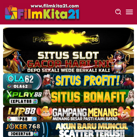
Loncat
ke
konten