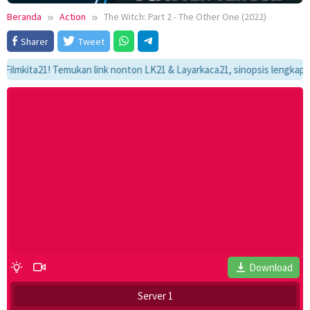
Beranda
Action
The Witch: Part 2 - The Other One (2022)
Sharer
Tweet
ita21! Temukan link nonton LK21 & Layarkaca21, sinopsis lengkap, dan al
Download
Server 1