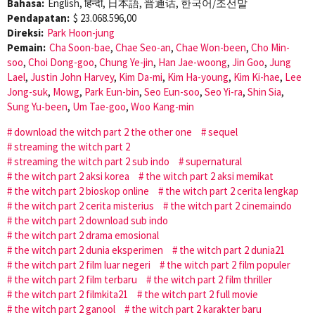
Bahasa:
English, हिन्दी, 日本語, 普通话, 한국어/조선말
Pendapatan:
$ 23.068.596,00
Direksi:
Park Hoon-jung
Pemain:
Cha Soon-bae
,
Chae Seo-an
,
Chae Won-been
,
Cho Min-
soo
,
Choi Dong-goo
,
Chung Ye-jin
,
Han Jae-woong
,
Jin Goo
,
Jung
Lael
,
Justin John Harvey
,
Kim Da-mi
,
Kim Ha-young
,
Kim Ki-hae
,
Lee
Jong-suk
,
Mowg
,
Park Eun-bin
,
Seo Eun-soo
,
Seo Yi-ra
,
Shin Sia
,
Sung Yu-been
,
Um Tae-goo
,
Woo Kang-min
download the witch part 2 the other one
sequel
streaming the witch part 2
streaming the witch part 2 sub indo
supernatural
the witch part 2 aksi korea
the witch part 2 aksi memikat
the witch part 2 bioskop online
the witch part 2 cerita lengkap
the witch part 2 cerita misterius
the witch part 2 cinemaindo
the witch part 2 download sub indo
the witch part 2 drama emosional
the witch part 2 dunia eksperimen
the witch part 2 dunia21
the witch part 2 film luar negeri
the witch part 2 film populer
the witch part 2 film terbaru
the witch part 2 film thriller
the witch part 2 filmkita21
the witch part 2 full movie
the witch part 2 ganool
the witch part 2 karakter baru