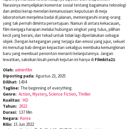
Narasinya menyelipkan komentar sosial tentang bagaimana teknologi
dan ambisi kerap menelan kemanusiaan: keputusan di meja
laboratorium menjelma badai di jalanan, memengaruhi orang-orang
yang tak pernah diminta persetujuan. Namun di antara kekacauan,
film menjaga harapan melalui hubungan singkat yang tulus, pilihan
kecil yang berani, dan tekad untuk tidak lagi diperlakukan sebagai
objek. Dengan ketegangan yang terjaga dan emosi yang jujur, sekuel
ini menutup bab dengan kepastian sekaligus membuka kemungkinan
baru yang membuat penonton menanti kelanjutannya. Jangan
lewatkan, saksikan kisah penuh kejutan ini hanya di
Filmkita21
.
Oleh:
adminfilm
Diposting pada:
Agustus 23, 2025
Dilihat:
1434
Tagline:
The beginning of everything.
Genre:
Action
,
Mystery
,
Science Fiction
,
Thriller
Kualitas:
HD
Tahun:
2022
Durasi:
137 Min
Negara:
Korea
Rilis:
15 Jun 2022