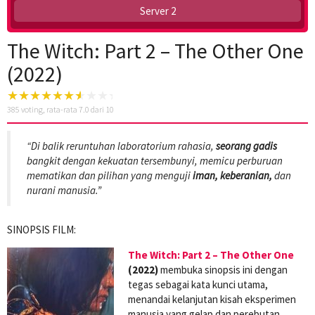
Server 2
The Witch: Part 2 – The Other One
(2022)
385
voting, rata-rata
7.0
dari 10
“Di balik reruntuhan laboratorium rahasia,
seorang gadis
bangkit dengan kekuatan tersembunyi, memicu perburuan
mematikan dan pilihan yang menguji
iman, keberanian,
dan
nurani manusia.”
SINOPSIS FILM:
The Witch: Part 2 – The Other One
(2022)
membuka sinopsis ini dengan
tegas sebagai kata kunci utama,
menandai kelanjutan kisah eksperimen
manusia yang gelap dan perebutan