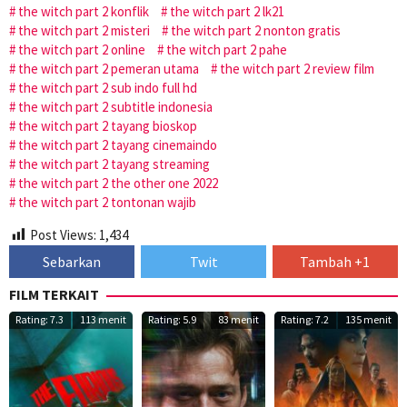
the witch part 2 konflik
the witch part 2 lk21
the witch part 2 misteri
the witch part 2 nonton gratis
the witch part 2 online
the witch part 2 pahe
the witch part 2 pemeran utama
the witch part 2 review film
the witch part 2 sub indo full hd
the witch part 2 subtitle indonesia
the witch part 2 tayang bioskop
the witch part 2 tayang cinemaindo
the witch part 2 tayang streaming
the witch part 2 the other one 2022
the witch part 2 tontonan wajib
Post Views:
1,434
Sebarkan
Twit
Tambah +1
FILM TERKAIT
Rating: 7.3
113 menit
Rating: 5.9
83 menit
Rating: 7.2
135 menit