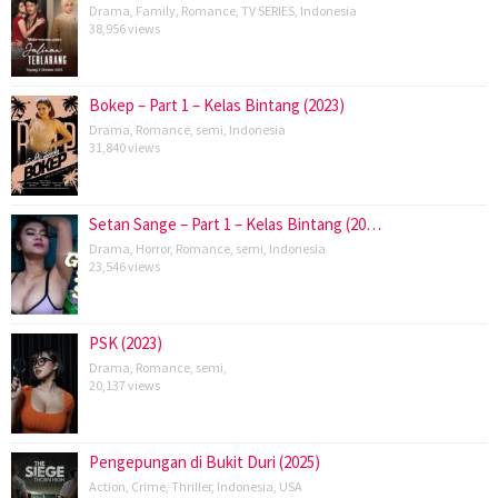
Drama
,
Family
,
Romance
,
TV SERIES
,
Indonesia
38,956 views
Bokep – Part 1 – Kelas Bintang (2023)
Drama
,
Romance
,
semi
,
Indonesia
31,840 views
Setan Sange – Part 1 – Kelas Bintang (20…
Drama
,
Horror
,
Romance
,
semi
,
Indonesia
23,546 views
PSK (2023)
Drama
,
Romance
,
semi
,
20,137 views
Pengepungan di Bukit Duri (2025)
Action
,
Crime
,
Thriller
,
Indonesia
,
USA