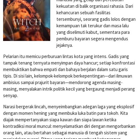
kekuatan di balik organisasi rahasia. Dari
kehancuran sebuah fasilitas
tersembunyi, seorang gadis lolos dengan
kemampuan tak terukur dan masa lalu
yang diselimuti kabut, sementara para
pemburu bayaran segera mengendus
jejaknya.
Pelarian itu memicu perburuan lintas kota yang intens. Gadis yang
tampak tenang ternyata menyimpan daya hancur; setiap konfrontasi
membuktikan bahwa empati dan bahaya berjalan dalam satu garis
tipis. Di sisi lain, kelompok-kelompok berkepentingan—dari ilmuwan
ambisius sampai prajurit bayaran—mendorong agenda masing-
masing, menyalakan intrik politik kecil yang bergaung menjadi perang
senyap.
Narasi bergerak lincah, menyeimbangkan adegan laga yang eksplosif
dengan momen hening yang membuka luka batin para tokoh. Kita
diajak mempertanyakan siapa kawan dan siapa lawan ketika
kontradiksi moral muncul: menyelamatkan diri dengan mengorbankan
orang lain, atau bertahan sebagai manusia di tengah sistem yang