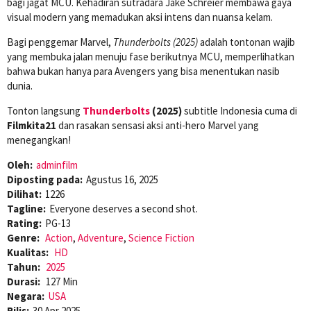
bagi jagat MCU. Kehadiran sutradara Jake Schreier membawa gaya
visual modern yang memadukan aksi intens dan nuansa kelam.
Bagi penggemar Marvel,
Thunderbolts (2025)
adalah tontonan wajib
yang membuka jalan menuju fase berikutnya MCU, memperlihatkan
bahwa bukan hanya para Avengers yang bisa menentukan nasib
dunia.
Tonton langsung
Thunderbolts
(2025)
subtitle Indonesia cuma di
Filmkita21
dan rasakan sensasi aksi anti-hero Marvel yang
menegangkan!
Oleh:
adminfilm
Diposting pada:
Agustus 16, 2025
Dilihat:
1226
Tagline:
Everyone deserves a second shot.
Rating:
PG-13
Genre:
Action
,
Adventure
,
Science Fiction
Kualitas:
HD
Tahun:
2025
Durasi:
127 Min
Negara:
USA
Rilis:
30 Apr 2025