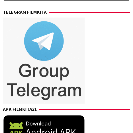
Siham
Seiji
Rai
,
TELEGRAM FILMKITA
Harada
,
Veronica
Shinya
Ponzoni
Shimomura
,
Takashi
Mamezuka
,
Takashi
Suhara
,
Takuro
Takahashi
,
Yuji
Shimizu
,
Yusuke
Kubo
APK FILMKITA21