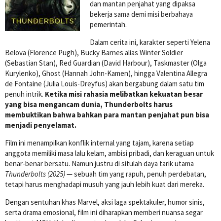
dan mantan penjahat yang dipaksa
bekerja sama demi misi berbahaya
pemerintah.
Dalam cerita ini, karakter seperti Yelena
Belova (Florence Pugh), Bucky Barnes alias Winter Soldier
(Sebastian Stan), Red Guardian (David Harbour), Taskmaster (Olga
Kurylenko), Ghost (Hannah John-Kamen), hingga Valentina Allegra
de Fontaine (Julia Louis-Dreyfus) akan bergabung dalam satu tim
penuh intrik.
Ketika misi rahasia melibatkan kekuatan besar
yang bisa mengancam dunia, Thunderbolts harus
membuktikan bahwa bahkan para mantan penjahat pun bisa
menjadi penyelamat.
Film ini menampilkan konflik internal yang tajam, karena setiap
anggota memiliki masa lalu kelam, ambisi pribadi, dan keraguan untuk
benar-benar bersatu. Namun justru di situlah daya tarik utama
Thunderbolts (2025)
— sebuah tim yang rapuh, penuh perdebatan,
tetapi harus menghadapi musuh yang jauh lebih kuat dari mereka.
Dengan sentuhan khas Marvel, aksi laga spektakuler, humor sinis,
serta drama emosional, film ini diharapkan memberi nuansa segar