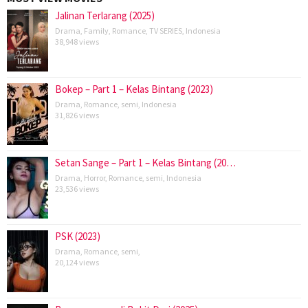
Jalinan Terlarang (2025)
Drama
,
Family
,
Romance
,
TV SERIES
,
Indonesia
38,948 views
Bokep – Part 1 – Kelas Bintang (2023)
Drama
,
Romance
,
semi
,
Indonesia
31,826 views
Setan Sange – Part 1 – Kelas Bintang (20…
Drama
,
Horror
,
Romance
,
semi
,
Indonesia
23,536 views
PSK (2023)
Drama
,
Romance
,
semi
,
20,124 views