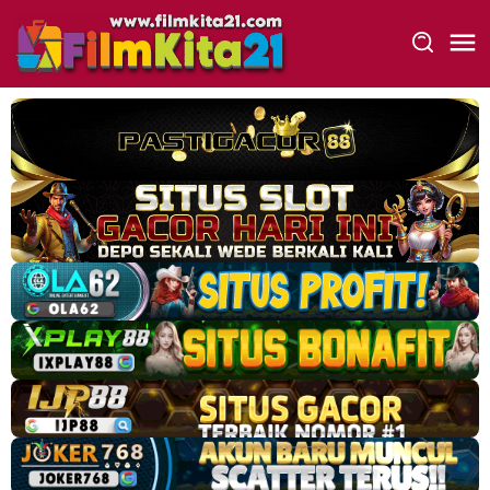
Loncat
ke
konten