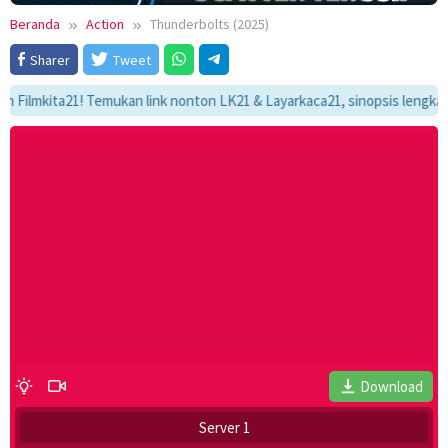
Beranda
Action
Thunderbolts (2025)
Sharer
Tweet
kita21! Temukan link nonton LK21 & Layarkaca21, sinopsis lengkap, dan 
Download
Server 1