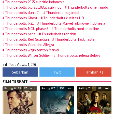
Thunderbolts 2025 subtitle Indonesia
Thunderbolts bluray 1080p sub indo
Thunderbolts cinemaindo
Thunderbolts dunia21
Thunderbolts ganool
Thunderbolts Ghost
Thunderbolts kualitas HD
Thunderbolts lk21
Thunderbolts Marvel full movie Indonesia
Thunderbolts MCU phase 5
Thunderbolts nonton online
Thunderbolts pahe
Thunderbolts rebahin
Thunderbolts Red Guardian
Thunderbolts Taskmaster
Thunderbolts Valentina Allegra
Thunderbolts wajib tonton Marvel
Thunderbolts Winter Soldier
Thunderbolts Yelena Belova
Post Views:
1,226
Sebarkan
Twit
Tambah +1
FILM TERKAIT
Rating: 6.118
87 menit
Rating: 8.7
157 menit
Rating: 7
82 menit