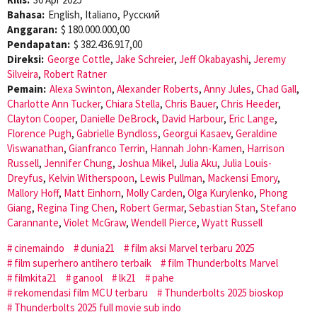
Bahasa:
English, Italiano, Pусский
Anggaran:
$ 180.000.000,00
Pendapatan:
$ 382.436.917,00
Direksi:
George Cottle
,
Jake Schreier
,
Jeff Okabayashi
,
Jeremy
Silveira
,
Robert Ratner
Pemain:
Alexa Swinton
,
Alexander Roberts
,
Anny Jules
,
Chad Gall
,
Charlotte Ann Tucker
,
Chiara Stella
,
Chris Bauer
,
Chris Heeder
,
Clayton Cooper
,
Danielle DeBrock
,
David Harbour
,
Eric Lange
,
Florence Pugh
,
Gabrielle Byndloss
,
Georgui Kasaev
,
Geraldine
Viswanathan
,
Gianfranco Terrin
,
Hannah John-Kamen
,
Harrison
Russell
,
Jennifer Chung
,
Joshua Mikel
,
Julia Aku
,
Julia Louis-
Dreyfus
,
Kelvin Witherspoon
,
Lewis Pullman
,
Mackensi Emory
,
Mallory Hoff
,
Matt Einhorn
,
Molly Carden
,
Olga Kurylenko
,
Phong
Giang
,
Regina Ting Chen
,
Robert Germar
,
Sebastian Stan
,
Stefano
Carannante
,
Violet McGraw
,
Wendell Pierce
,
Wyatt Russell
cinemaindo
dunia21
film aksi Marvel terbaru 2025
film superhero antihero terbaik
film Thunderbolts Marvel
filmkita21
ganool
lk21
pahe
rekomendasi film MCU terbaru
Thunderbolts 2025 bioskop
Thunderbolts 2025 full movie sub indo